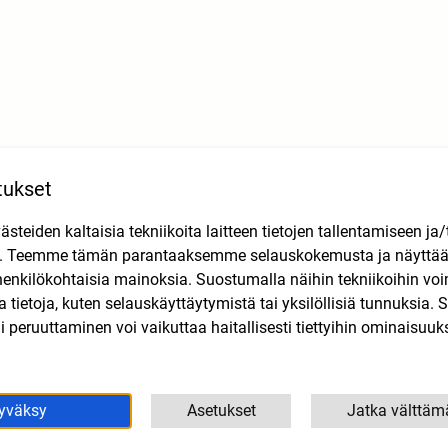
tukset
teiden kaltaisia tekniikoita laitteen tietojen tallentamiseen ja/
n. Teemme tämän parantaaksemme selauskokemusta ja näytt
henkilökohtaisia mainoksia. Suostumalla näihin tekniikoihin vo
lla tietoja, kuten selauskäyttäytymistä tai yksilöllisiä tunnuksia
 peruuttaminen voi vaikuttaa haitallisesti tiettyihin ominaisuuks
yväksy
Asetukset
Jatka välttäm