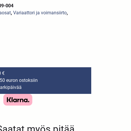
09-004
raosat
,
Variaattori ja voimansiirto
,
0 €
150 euron ostoksiin
 arkipäivää
Saatat myös pitää...