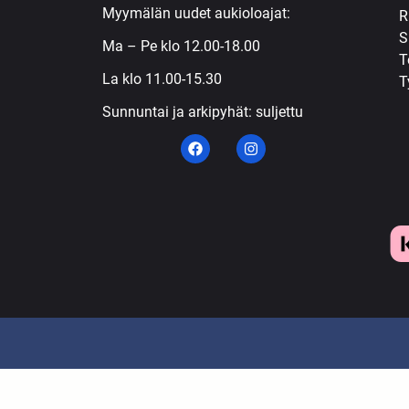
Myymälän uudet aukioloajat:
R
S
Ma – Pe klo 12.00-18.00
T
La klo 11.00-15.30
T
Sunnuntai ja arkipyhät: suljettu