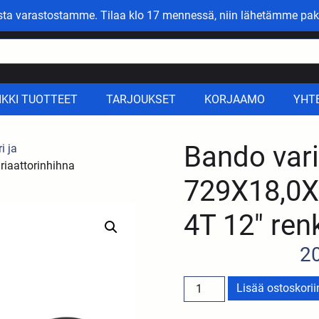
asta varastostamme. Tilaa klo 17 mennessä, niin lähetämme pak
IKKI TUOTTEET
TARJOUKSET
KORJAAMO
YHT
Bando vari
i ja
riaattorinhihna
729X18,0X
4T 12″ renk
2
Lisää ostoskorii