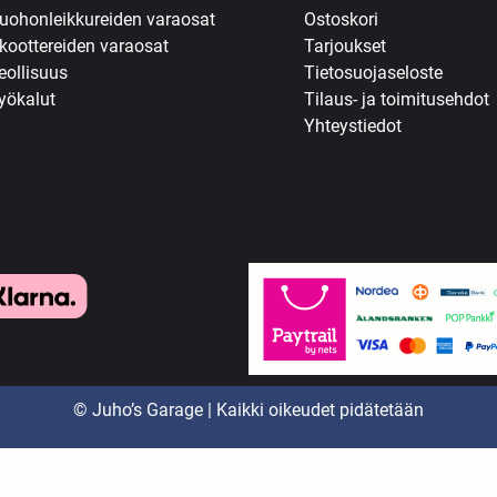
uohonleikkureiden varaosat
Ostoskori
koottereiden varaosat
Tarjoukset
eollisuus
Tietosuojaseloste
yökalut
Tilaus- ja toimitusehdot
Yhteystiedot
© Juho’s Garage | Kaikki oikeudet pidätetään