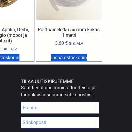
Aprilia, Derbi,
Polttoaineletku 5x7mm kirkas,
ggio (mopot ja
1 metri
tterit)
3,60
€
SIS. ALV
€
SIS. ALV
stoskoriin
Lisää ostoskoriin
TILAA UUTISKIRJEEMME
Saat tiedot uusimmista tuotteista ja
tarjouksista suoraan sähköpostiisi!