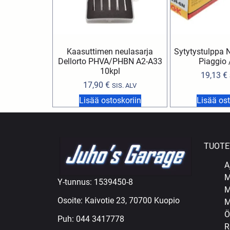
Kaasuttimen neulasarja
Sytytystulppa
Dellorto PHVA/PHBN A2-A33
Piaggio 
10kpl
19,13
€
17,90
€
SIS. ALV
Lisää ostoskoriin
Lisää ost
TUOTE
A
M
Y-tunnus: 1539450-8
M
Osoite: Kaivotie 23, 70700 Kuopio
M
Ö
Puh:
044 3417778
R