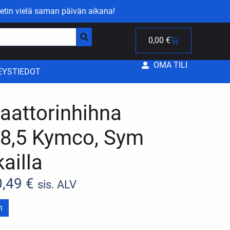
etin vielä saman päivän aikana!
0,00
€
OMA TILI
EYSTIEDOT
aattorinhihna
8,5 Kymco, Sym
ailla
0,49
€
sis. ALV
n