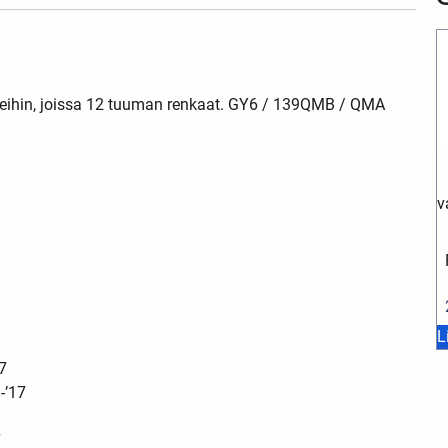
reihin, joissa 12 tuuman renkaat. GY6 / 139QMB / QMA
v
L
7
-’17
7