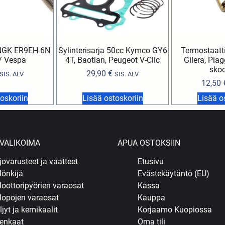
 NGK ER9EH-6N
Sylinterisarja 50cc Kymco GY6
Termostaatti 
/ Vespa
4T, Baotian, Peugeot V-Clic
Gilera, Pia
skoo
29,90
€
SIS. ALV
SIS. ALV
12,50
oskoriin
Lisää ostoskoriin
Lisää o
VALIKOIMA
APUA OSTOKSIIN
jovarusteet ja vaatteet
Etusivu
önkijä
Evästekäytäntö (EU)
oottoripyörien varaosat
Kassa
opojen varaosat
Kauppa
ljyt ja kemikaalit
Korjaamo Kuopiossa
enkaat
Oma tili