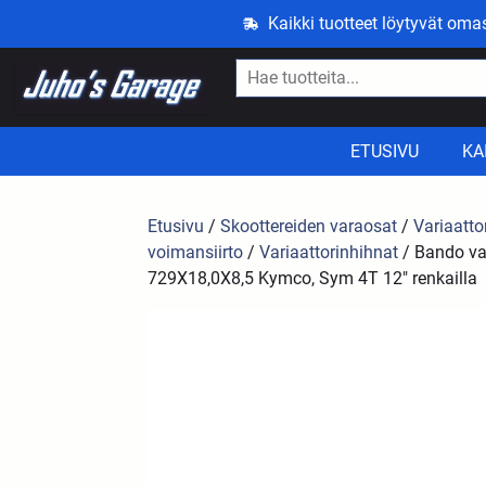
Kaikki tuotteet löytyvät om
ETUSIVU
KA
Etusivu
/
Skoottereiden varaosat
/
Variaattor
voimansiirto
/
Variaattorinhihnat
/ Bando va
729X18,0X8,5 Kymco, Sym 4T 12″ renkailla