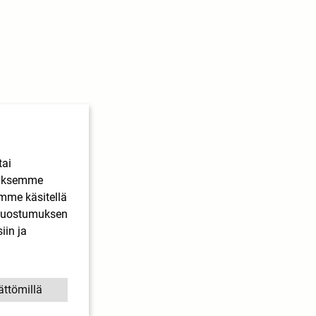
tai
ääksemme
imme käsitellä
. Suostumuksen
iin ja
ättömillä