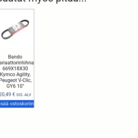
Bando
ariaattorinhihna
669X18X30
Kymco Agility,
Peugeot V-Clic,
GY6 10″
20,49
€
SIS. ALV
isää ostoskoriin