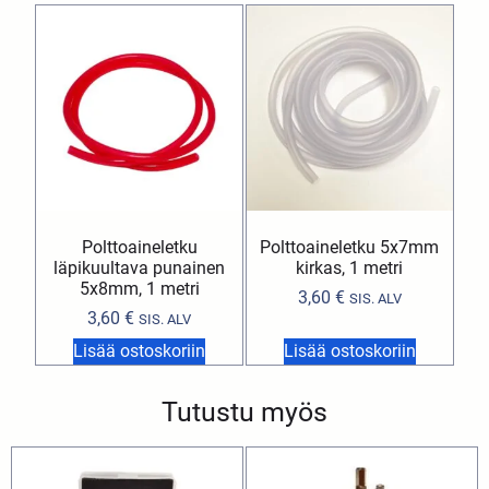
Polttoaineletku
Polttoaineletku 5x7mm
läpikuultava punainen
kirkas, 1 metri
5x8mm, 1 metri
3,60
€
SIS. ALV
3,60
€
SIS. ALV
Lisää ostoskoriin
Lisää ostoskoriin
Tutustu myös