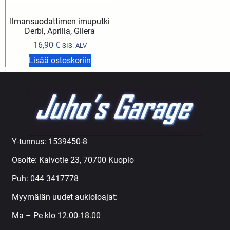
Ilmansuodattimen imuputki
Derbi, Aprilia, Gilera
16,90
€
SIS. ALV
Lisää ostoskoriin
Y-tunnus: 1539450-8
Osoite: Kaivotie 23, 70700 Kuopio
Puh:
044 3417778
Myymälän uudet aukioloajat:
Ma – Pe klo 12.00-18.00