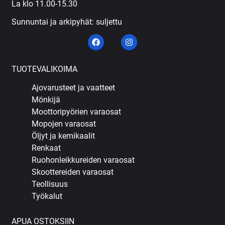
La klo 11.00-15.30
Sunnuntai ja arkipyhät: suljettu
TUOTEVALIKOIMA
Ajovarusteet ja vaatteet
Mönkijä
Moottoripyörien varaosat
Mopojen varaosat
Öljyt ja kemikaalit
Renkaat
Ruohonleikkureiden varaosat
Skoottereiden varaosat
Teollisuus
Työkalut
APUA OSTOKSIIN