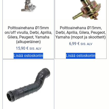
Polttoainehana Ø15mm
Polttoainehana Ø15mm,
on/off vivulla, Derbi, Aprilia,
Derbi, Aprilia, Gilera, Peugeot,
Gilera, Peugeot, Yamaha
Yamaha (mopot ja skootterit)
(alkuperäinen)
6,99
€
SIS. ALV
15,90
€
SIS. ALV
Lisää ostoskoriin
Lisää ostoskoriin