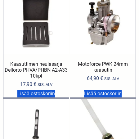
Kaasuttimen neulasarja
Motoforce PWK 24mm
Dellorto PHVA/PHBN A2-A33
kaasutin
10kpl
64,90
€
SIS. ALV
17,90
€
SIS. ALV
Lisää ostoskoriin
Lisää ostoskoriin