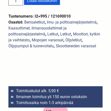
Lisää ostoskoriin
Tuotenumero: I2=995 / 121690010
Osastot:
Bensaletkut
,
Imu- ja polttoainejärjestelmä
,
Kaasuttimet, ilmansuodattimet ja
polttoainejärjestelmä
,
Letkut
,
Letkut
,
Moottori, kytkin
ja vaihteisto
,
Mopojen varaosat
,
Öljyletkut
,
Öljypumput & tuorevoitelu
,
Skoottereiden varaosat
Toimituskulut alk. 5,90 €
Ilmainen toimitus yli 150 euron ostoksiin
Toimitusaika noin 1-3 arkipäivää