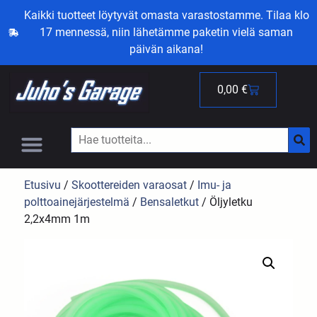
Kaikki tuotteet löytyvät omasta varastostamme. Tilaa klo
17 mennessä, niin lähetämme paketin vielä saman
päivän aikana!
0,00
€
Etusivu
/
Skoottereiden varaosat
/
Imu- ja
polttoainejärjestelmä
/
Bensaletkut
/ Öljyletku
2,2x4mm 1m