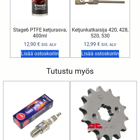
Stage6 PTFE ketjurasva,
Ketjunkatkaisija 420, 428,
400ml
520, 530
12,90
€
12,99
€
SIS. ALV
SIS. ALV
Lisää ostoskoriin
Lisää ostoskoriin
Tutustu myös