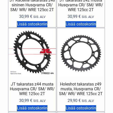
JT Racelite takaratas z48
JT takaratas z42 musta
sininen Husqvarna CR/
Husqvarna CR/ SM/ WR/
SM/ WR/ WRE 125cc 2T
WRE 125cc 2T
30,99
€
30,99
€
SIS. ALV
SIS. ALV
Lisää ostoskoriin
Lisää ostoskoriin
JT takaratas z44 musta
Holeshot takaratas z49
Husqvarna CR/ SM/ WR/
musta, Husqvarna CR/
WRE 125cc 2T
SM/ WR/ WRE 125cc 2T
30,99
€
29,90
€
SIS. ALV
SIS. ALV
Lisää ostoskoriin
Lisää ostoskoriin