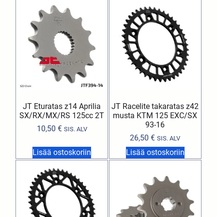
JT Eturatas z14 Aprilia
JT Racelite takaratas z42
SX/RX/MX/RS 125cc 2T
musta KTM 125 EXC/SX
93-16
10,50
€
SIS. ALV
26,50
€
SIS. ALV
Lisää ostoskoriin
Lisää ostoskoriin