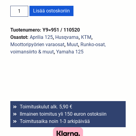
Lisää ostoskoriin
Tuotenumero: Y9=951 / 110520
Osastot:
Aprilia 125
,
Husqvarna
,
KTM
,
Moottoripyörien varaosat
,
Muut
,
Runko-osat,
voimansiirto & muut
,
Yamaha 125
Toimituskulut alk. 5,90 €
Ilmainen toimitus yli 150 euron ostoksiin
Toimitusaika noin 1-3 arkipäivää