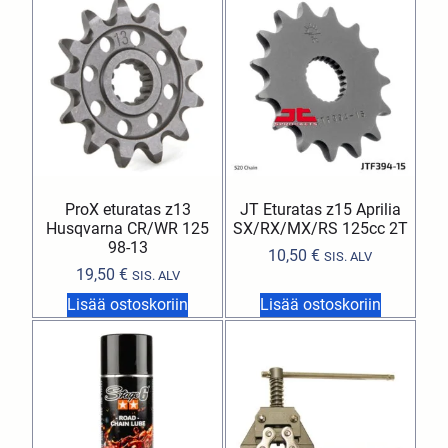
ProX eturatas z13
JT Eturatas z15 Aprilia
Husqvarna CR/WR 125
SX/RX/MX/RS 125cc 2T
98-13
10,50
€
SIS. ALV
19,50
€
SIS. ALV
Lisää ostoskoriin
Lisää ostoskoriin