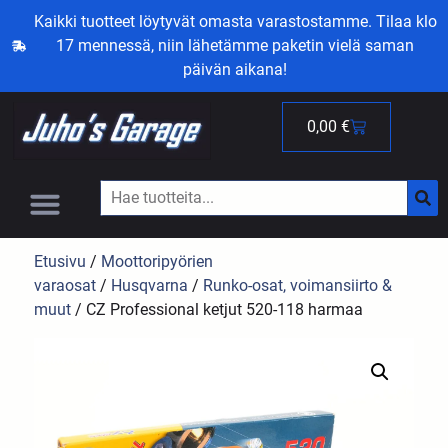
Kaikki tuotteet löytyvät omasta varastostamme. Tilaa klo
17 mennessä, niin lähetämme paketin vielä saman
päivän aikana!
0,00
€
Etusivu
/
Moottoripyörien
varaosat
/
Husqvarna
/
Runko-osat, voimansiirto &
muut
/ CZ Professional ketjut 520-118 harmaa