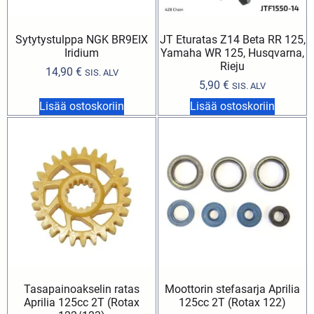
Sytytystulppa NGK BR9EIX
JT Eturatas Z14 Beta RR 125,
Iridium
Yamaha WR 125, Husqvarna,
Rieju
14,90
€
SIS. ALV
5,90
€
SIS. ALV
Lisää ostoskoriin
Lisää ostoskoriin
Tasapainoakselin ratas
Moottorin stefasarja Aprilia
Aprilia 125cc 2T (Rotax
125cc 2T (Rotax 122)