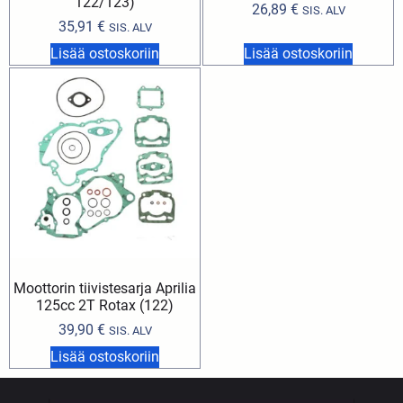
122/123)
26,89
€
SIS. ALV
35,91
€
SIS. ALV
Lisää ostoskoriin
Lisää ostoskoriin
Moottorin tiivistesarja Aprilia
125cc 2T Rotax (122)
39,90
€
SIS. ALV
Lisää ostoskoriin