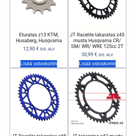
Eturatas z13 KTM,
JT Racelite takaratas z45
Husaberg, Husqvarna
musta Husqvarna CR/
SM/ WR/ WRE 125cc 2T
12,90
€
SIS. ALV
30,99
€
SIS. ALV
Lisää ostoskoriin
Lisää ostoskoriin