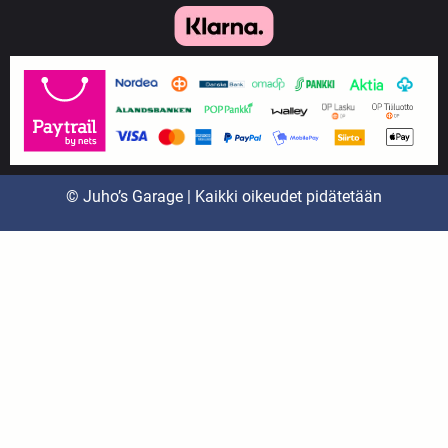
© Juho’s Garage | Kaikki oikeudet pidätetään