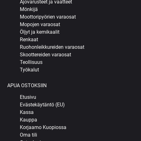
Ajovarusteet ja vaatteet
Mönkijä
Moottoripyörien varaosat
Mopojen varaosat
Öljyt ja kemikaalit
Renkaat
Ruohonleikkureiden varaosat
Skoottereiden varaosat
Teollisuus
Työkalut
APUA OSTOKSIIN
Etusivu
Evästekäytäntö (EU)
Kassa
Kauppa
Korjaamo Kuopiossa
Oma tili