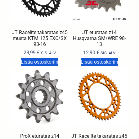
JT Racelite takaratas z45
JT eturatas z14
musta KTM 125 EXC/SX
Husqvarna SM/WRE 98-
93-16
13
28,99
€
12,90
€
SIS. ALV
SIS. ALV
Lisää ostoskoriin
Lisää ostoskoriin
ProX eturatas z14
JT Racelite takaratas z45