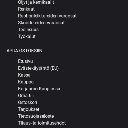
Öljyt ja kemikaalit
Renkaat
Ruohonleikkureiden varaosat
Skoottereiden varaosat
Teollisuus
Työkalut
APUA OSTOKSIIN
Etusivu
Evästekäytäntö (EU)
Kassa
Kauppa
Korjaamo Kuopiossa
Oma tili
Ostoskori
Tarjoukset
Tietosuojaseloste
Tilaus- ja toimitusehdot