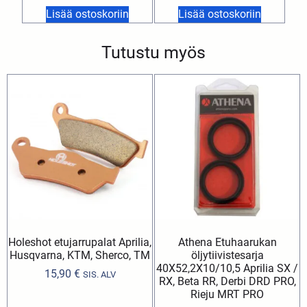
Lisää ostoskoriin
Lisää ostoskoriin
Tutustu myös
Holeshot etujarrupalat Aprilia,
Athena Etuhaarukan
Husqvarna, KTM, Sherco, TM
öljytiivistesarja
40X52,2X10/10,5 Aprilia SX /
15,90
€
SIS. ALV
RX, Beta RR, Derbi DRD PRO,
Rieju MRT PRO