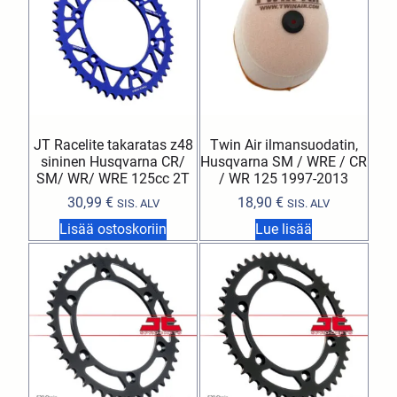
JT Racelite takaratas z48
Twin Air ilmansuodatin,
sininen Husqvarna CR/
Husqvarna SM / WRE / CR
SM/ WR/ WRE 125cc 2T
/ WR 125 1997-2013
30,99
€
18,90
€
SIS. ALV
SIS. ALV
Lisää ostoskoriin
Lue lisää