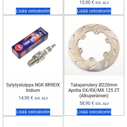
15,90
€
SIS. ALV
Lisää ostoskoriin
Lisää ostoskoriin
Sytytystulppa NGK BR9EIX
Takajarrulevy Ø220mm
Iridium
Aprilia SX/RX/MX 125 2T
(Alkuperäinen)
14,90
€
SIS. ALV
58,90
€
SIS. ALV
Lisää ostoskoriin
Lisää ostoskoriin