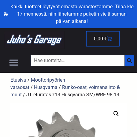
Kaikki tuotteet löytyvät omasta varastostamme. Tilaa klo
17 mennessä, niin lähetämme paketin vielä saman
päivän aikana!
0,00
€
Etusivu
/
Moottoripyörien
varaosat
/
Husqvarna
/
Runko-osat, voimansiirto &
muut
/ JT eturatas z13 Husqvarna SM/WRE 98-13