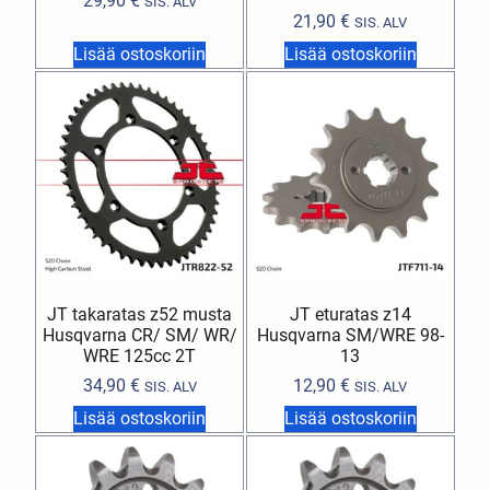
29,90
€
SIS. ALV
21,90
€
SIS. ALV
Lisää ostoskoriin
Lisää ostoskoriin
JT takaratas z52 musta
JT eturatas z14
Husqvarna CR/ SM/ WR/
Husqvarna SM/WRE 98-
WRE 125cc 2T
13
34,90
€
12,90
€
SIS. ALV
SIS. ALV
Lisää ostoskoriin
Lisää ostoskoriin