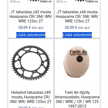
JT takaratas z42 musta
JT takaratas z44 musta
Husqvarna CR/ SM/ WR/
Husqvarna CR/ SM/ WR/
WRE 125cc 2T
WRE 125cc 2T
30,99
€
30,99
€
SIS. ALV
SIS. ALV
Lisää ostoskoriin
Lisää ostoskoriin
Holeshot takaratas z49
Twin Air öljytty
musta, Husqvarna CR/
ilmansuodatin, Husqvarna
SM/ WR/ WRE 125cc 2T
SM / WRE / CR / WR 125
1997-2013