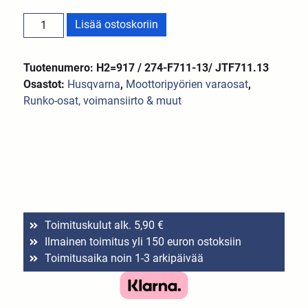
Lisää ostoskoriin
Tuotenumero: H2=917 / 274-F711-13/ JTF711.13
Osastot:
Husqvarna
,
Moottoripyörien varaosat
,
Runko-osat, voimansiirto & muut
Toimituskulut alk. 5,90 €
Ilmainen toimitus yli 150 euron ostoksiin
Toimitusaika noin 1-3 arkipäivää