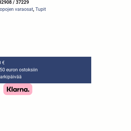
82908 / 37229
opojen varaosat
,
Tupit
0 €
150 euron ostoksiin
 arkipäivää