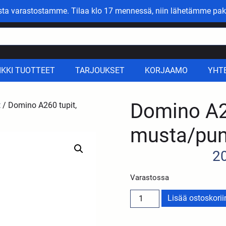
asta varastostamme. Tilaa klo 17 mennessä, niin lähetämme pak
IKKI TUOTTEET
TARJOUKSET
KORJAAMO
YHT
Domino A26
t
/ Domino A260 tupit,
musta/pun
2
Varastossa
Lisää ostoskorii