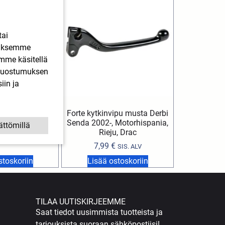
tai
ääksemme
imme käsitellä
. Suostumuksen
iin ja
pu hopea Derbi,
Forte kytkinvipu musta Derbi
, Aprilia 2018->
Senda 2002-, Motorhispania,
ättömillä
Rieju, Drac
€
SIS. ALV
7,99
€
SIS. ALV
stoskoriin
Lisää ostoskoriin
TILAA UUTISKIRJEEMME
Saat tiedot uusimmista tuotteista ja
tarjouksista suoraan sähköpostiisi!