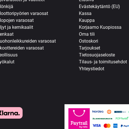
önkijä
Evästekäytäntö (EU)
oottoripyörien varaosat
Kassa
opojen varaosat
Kauppa
ljyt ja kemikaalit
Korjaamo Kuopiossa
enkaat
Oma tili
uohonleikkureiden varaosat
Ostoskori
koottereiden varaosat
Tarjoukset
eollisuus
Tietosuojaseloste
yökalut
Tilaus- ja toimitusehdot
Yhteystiedot