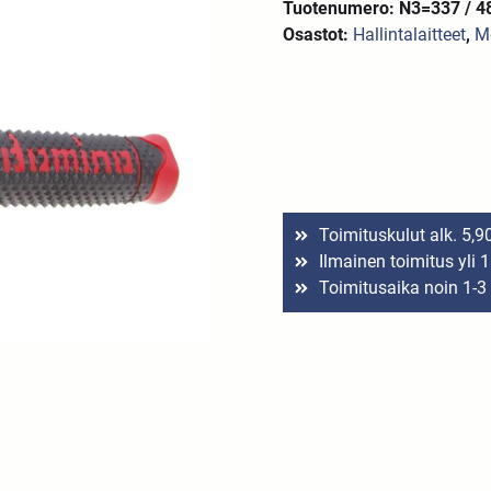
Tuotenumero: N3=337 / 4
Osastot:
Hallintalaitteet
,
M
Toimituskulut alk. 5,9
Ilmainen toimitus yli 
Toimitusaika noin 1-3