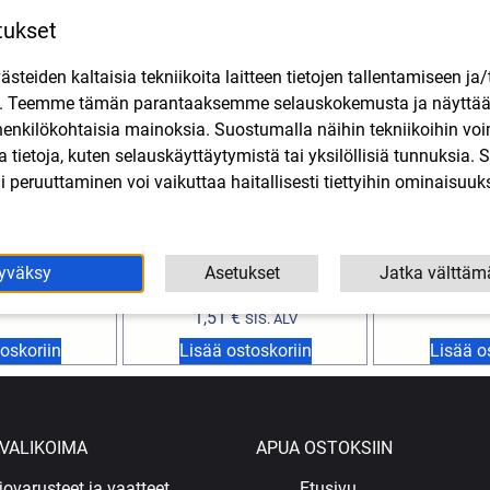
tukset
teiden kaltaisia tekniikoita laitteen tietojen tallentamiseen ja/
n. Teemme tämän parantaaksemme selauskokemusta ja näytt
henkilökohtaisia mainoksia. Suostumalla näihin tekniikoihin vo
lla tietoja, kuten selauskäyttäytymistä tai yksilöllisiä tunnuksia
 peruuttaminen voi vaikuttaa haitallisesti tiettyihin ominaisuuks
ustanko 22mm,
Kytkinvivun palautusjousi
Forte jarruvi
ta
Derbi, Rieju, Aprilia (Domino
Gilera 2011->
yväksy
Asetukset
Jatka välttäm
V2)
9,10
SIS. ALV
1,51
€
SIS. ALV
oskoriin
Lisää ostoskoriin
Lisää o
VALIKOIMA
APUA OSTOKSIIN
jovarusteet ja vaatteet
Etusivu