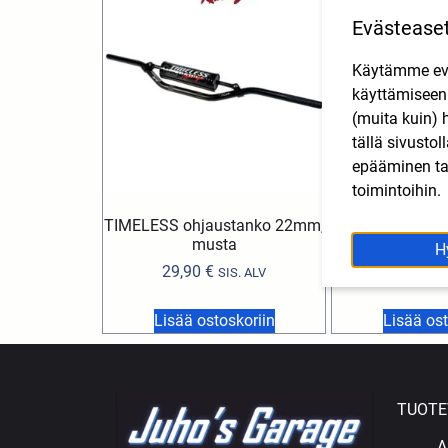
Evästease
Käytämme eväs
käyttämisee
(muita kuin) 
tällä sivusto
epääminen tai
toimintoihin.
TIMELESS ohjaustanko 22mm,
TIMELESS ohja
musta
kul
H
29,90
€
29,90
€
SIS. ALV
Lisää ostoskoriin
Lisää ost
TUOTE
A