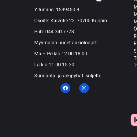
M
Y-tunnus: 1539450-8
M
Osoite: Kaivotie 23, 70700 Kuopio
M
Ö
Puh:
044 3417778
R
Myymälän uudet aukioloajat:
R
S
Ma – Pe klo 12.00-18.00
T
La klo 11.00-15.30
T
Sunnuntai ja arkipyhät: suljettu