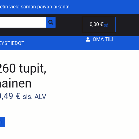
etin vielä saman päivän aikana!
0,00
€
OMA TILI
EYSTIEDOT
0 tupit,
ainen
0,49
€
sis. ALV
n