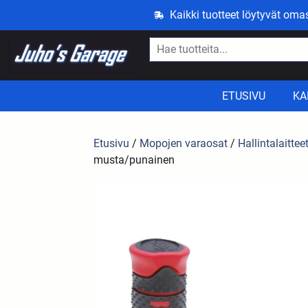
Kaikki tuotteet löytyvät om
ETUSIVU
KA
Etusivu
/
Mopojen varaosat
/
Hallintalaittee
musta/punainen