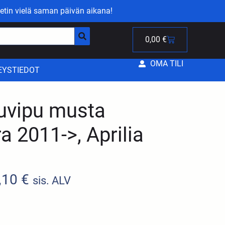
etin vielä saman päivän aikana!
0,00
€
OMA TILI
EYSTIEDOT
ruvipu musta
ra 2011->, Aprilia
,10
€
sis. ALV