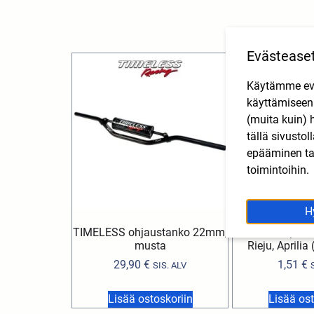
Evästease
Käytämme eväs
käyttämisee
(muita kuin) 
tällä sivusto
epääminen tai
toimintoihin.
H
TIMELESS ohjaustanko 22mm,
Jarruvivun palau
musta
Rieju, Aprili
29,90
€
1,51
€
SIS. ALV
Lisää ostoskoriin
Lisää ost