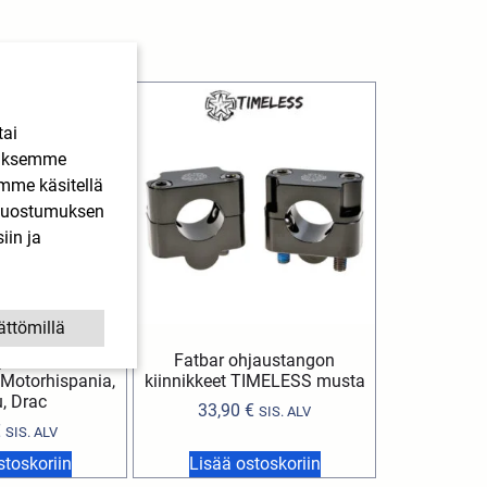
tai
ääksemme
imme käsitellä
. Suostumuksen
iin ja
ättömillä
ipu musta Derbi
Fatbar ohjaustangon
 Motorhispania,
kiinnikkeet TIMELESS musta
u, Drac
33,90
€
SIS. ALV
€
SIS. ALV
stoskoriin
Lisää ostoskoriin