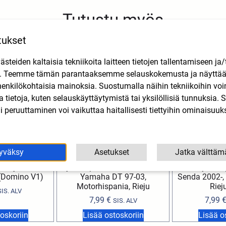
Tutustu myös
tukset
teiden kaltaisia tekniikoita laitteen tietojen tallentamiseen ja/
n. Teemme tämän parantaaksemme selauskokemusta ja näytt
henkilökohtaisia mainoksia. Suostumalla näihin tekniikoihin vo
lla tietoja, kuten selauskäyttäytymistä tai yksilöllisiä tunnuksia
 peruuttaminen voi vaikuttaa haitallisesti tiettyihin ominaisuuks
yväksy
Asetukset
Jatka välttäm
tusjousi Derbi,
Kytkinvipu musta Beta 98-11,
Forte kytkinv
a (Domino V1)
Yamaha DT 97-03,
Senda 2002-,
Motorhispania, Rieju
Riej
SIS. ALV
7,99
€
7,99
SIS. ALV
oskoriin
Lisää ostoskoriin
Lisää o