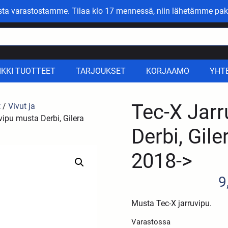
asta varastostamme. Tilaa klo 17 mennessä, niin lähetämme pak
IKKI TUOTTEET
TARJOUKSET
KORJAAMO
YHT
Tec-X Jar
t
/
Vivut ja
vipu musta Derbi, Gilera
Derbi, Gile
2018->
9
Musta Tec-X jarruvipu.
Varastossa