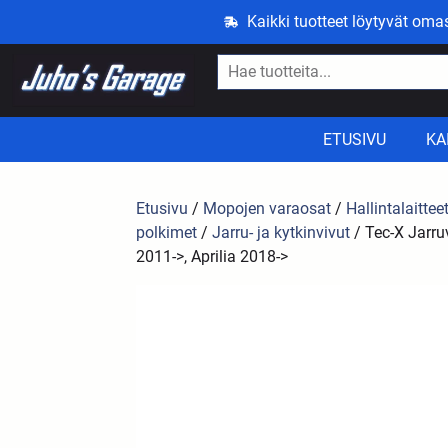
Kaikki tuotteet löytyvät om
ETUSIVU
KA
Etusivu
/
Mopojen varaosat
/
Hallintalaittee
polkimet
/
Jarru- ja kytkinvivut
/ Tec-X Jarru
2011->, Aprilia 2018->