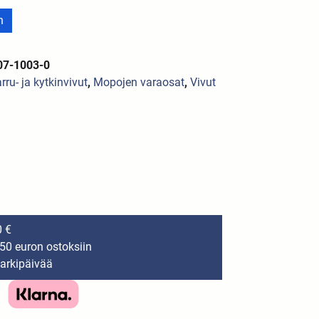
n
07-1003-0
rru- ja kytkinvivut
,
Mopojen varaosat
,
Vivut
0 €
150 euron ostoksiin
 arkipäivää