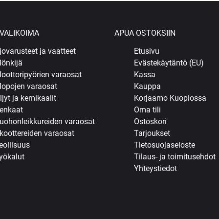
VALIKOIMA
APUA OSTOKSIIN
jovarusteet ja vaatteet
Etusivu
önkijä
Evästekäytäntö (EU)
oottoripyörien varaosat
Kassa
opojen varaosat
Kauppa
ljyt ja kemikaalit
Korjaamo Kuopiossa
enkaat
Oma tili
uohonleikkureiden varaosat
Ostoskori
koottereiden varaosat
Tarjoukset
eollisuus
Tietosuojaseloste
yökalut
Tilaus- ja toimitusehdot
Yhteystiedot