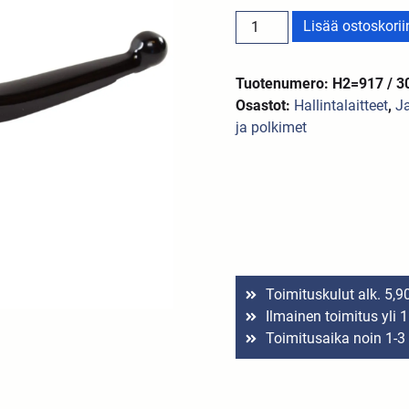
Lisää ostoskorii
Tuotenumero: H2=917 / 3
Osastot:
Hallintalaitteet
,
Ja
ja polkimet
Toimituskulut alk. 5,9
Ilmainen toimitus yli 
Toimitusaika noin 1-3