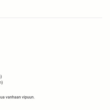
n)
n)
pua vanhaan vipuun.