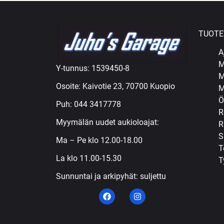
TUOTE
A
M
Y-tunnus: 1539450-8
M
Osoite: Kaivotie 23, 70700 Kuopio
M
Ö
Puh:
044 3417778
R
Myymälän uudet aukioloajat:
R
S
Ma – Pe klo 12.00-18.00
T
La klo 11.00-15.30
T
Sunnuntai ja arkipyhät: suljettu