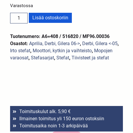
Varastossa
Lisää ostoskoriin
Tuotenumero: A6=408 / 516820 / MF96.00036
Osastot:
Aprilia, Derbi, Gilera 06->
,
Derbi, Gilera <-05
,
Irto stefat
,
Moottori, kytkin ja vaihteisto
,
Mopojen
varaosat
,
Stefasarjat
,
Stefat
,
Tiivisteet ja stefat
Toimituskulut alk. 5,90 €
Ilmainen toimitus yli 150 euron ostoksiin
Toimitusaika noin 1-3 arkipäivää