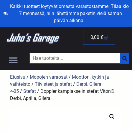
Kaikki tuotteet löytyvät omasta varastostamme. Tilaa klo
17 mennessä, niin lähetämme paketin vielä saman
päivän aikana!
0,00
€
Etusivu
/
Mopojen varaosat
/
Moottori, kytkin ja
vaihteisto
/
Tiivisteet ja stefat
/
Derbi, Gilera
<-05
/
Stefat
/ Doppler kampiakselin stefat Viton®
Derbi, Aprilia, Gilera