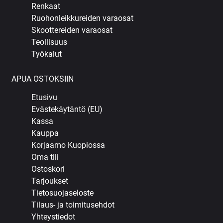
Renkaat
Ruohonleikkureiden varaosat
Skoottereiden varaosat
Teollisuus
Työkalut
APUA OSTOKSIIN
Etusivu
Evästekäytäntö (EU)
Kassa
Kauppa
Korjaamo Kuopiossa
Oma tili
Ostoskori
Tarjoukset
Tietosuojaseloste
Tilaus- ja toimitusehdot
Yhteystiedot