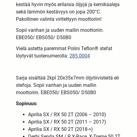
kestää hyvin myös erilaisia öljyjä ja kemikaaleja
sekä lämmön kestävyys on jopa 200°C.
Pakollinen valinta viritettyyn moottoriin!
Sopii vanhan ja uuden
mallin
moottoriin.
EBE050/ EBS050/ D50B0
Vielä astetta paremmat Polini Teflon® stefat
löytyvät tuotenumerolla:
285.0004
Sarja sisältää 2kpl 20x35x7mm öljytiivisteitä eli
stefoja.
Sopii vanhan ja uuden
mallin
moottoriin.
EBE050/ EBS050/ D50B0
Sopivuus:
Aprilia SX / RX 50 2T (2006 – 2010)
Aprilia SX / RX 50 2T (2011 – 2017)
Aprilia SX / RX 50 2T (2018->)
Derbi Senda SM / R X-Race, X-Treme 50 2T