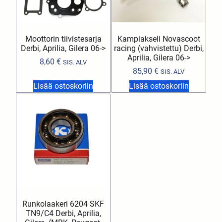
Moottorin tiivistesarja
Kampiakseli Novascoot
Derbi, Aprilia, Gilera 06->
racing (vahvistettu) Derbi,
Aprilia, Gilera 06->
8,60
€
SIS. ALV
85,90
€
SIS. ALV
Lisää ostoskoriin
Lisää ostoskoriin
Runkolaakeri 6204 SKF
TN9/C4 Derbi, Aprilia,