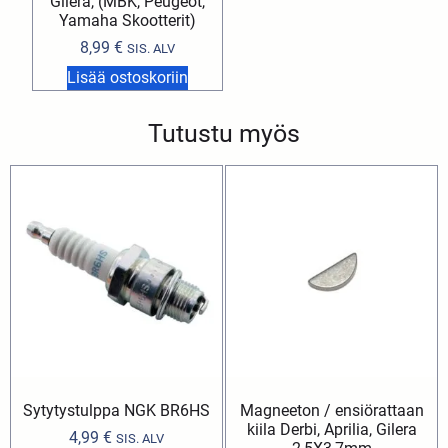
Gilera, (MBK, Peugeot,
Yamaha Skootterit)
8,99
€
SIS. ALV
Lisää ostoskoriin
Tutustu myös
Sytytystulppa NGK BR6HS
Magneeton / ensiörattaan
kiila Derbi, Aprilia, Gilera
4,99
€
SIS. ALV