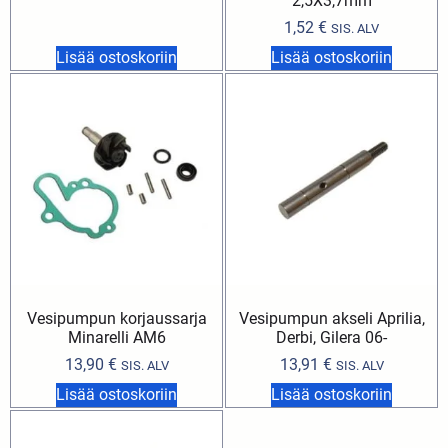
2,5X3,7mm
1,52
€
SIS. ALV
Lisää ostoskoriin
Lisää ostoskoriin
Vesipumpun korjaussarja
Vesipumpun akseli Aprilia,
Minarelli AM6
Derbi, Gilera 06-
13,90
€
13,91
€
SIS. ALV
SIS. ALV
Lisää ostoskoriin
Lisää ostoskoriin