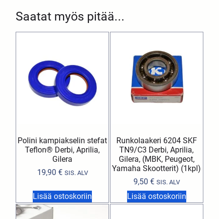
Saatat myös pitää...
Polini kampiakselin stefat
Runkolaakeri 6204 SKF
Teflon® Derbi, Aprilia,
TN9/C3 Derbi, Aprilia,
Gilera
Gilera, (MBK, Peugeot,
Yamaha Skootterit) (1kpl)
19,90
€
SIS. ALV
9,50
€
SIS. ALV
Lisää ostoskoriin
Lisää ostoskoriin