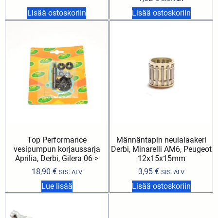
Lisää ostoskoriin
Lisää ostoskoriin
Top Performance
Männäntapin neulalaakeri
vesipumpun korjaussarja
Derbi, Minarelli AM6, Peugeot
Aprilia, Derbi, Gilera 06->
12x15x15mm
18,90
€
3,95
€
SIS. ALV
SIS. ALV
Lue lisää
Lisää ostoskoriin