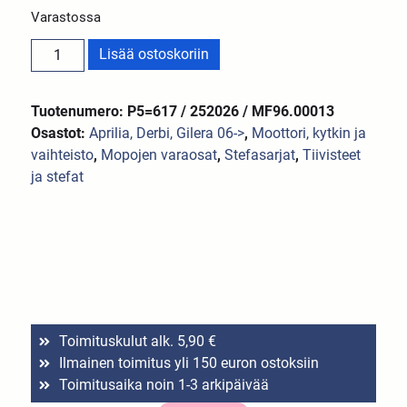
Varastossa
Lisää ostoskoriin
Tuotenumero: P5=617 / 252026 / MF96.00013
Osastot:
Aprilia, Derbi, Gilera 06->
,
Moottori, kytkin ja
vaihteisto
,
Mopojen varaosat
,
Stefasarjat
,
Tiivisteet
ja stefat
Toimituskulut alk. 5,90 €
Ilmainen toimitus yli 150 euron ostoksiin
Toimitusaika noin 1-3 arkipäivää