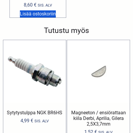
8,60
€
SIS. ALV
Lisää ostoskoriin
Tutustu myös
Sytytystulppa NGK BR6HS
Magneeton / ensiörattaan
kiila Derbi, Aprilia, Gilera
4,99
€
SIS. ALV
2,5X3,7mm
1,52
€
SIS. ALV