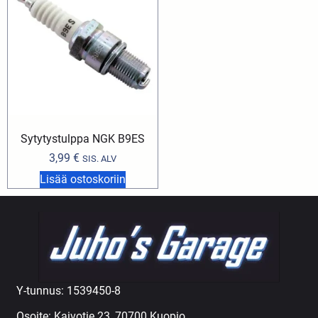
Sytytystulppa NGK B9ES
3,99
€
SIS. ALV
Lisää ostoskoriin
Y-tunnus: 1539450-8
Osoite: Kaivotie 23, 70700 Kuopio