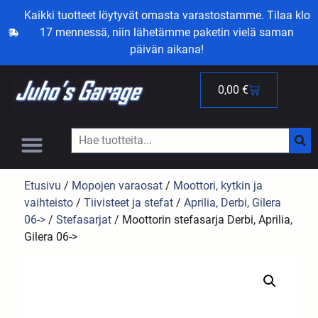
Kaikki tuotteet löytyvät omasta varastostamme. Tilaa klo
17 mennessä, niin lähetämme paketin vielä saman
päivän aikana!
0,00
€
Etusivu
/
Mopojen varaosat
/
Moottori, kytkin ja
vaihteisto
/
Tiivisteet ja stefat
/
Aprilia, Derbi, Gilera
06->
/
Stefasarjat
/ Moottorin stefasarja Derbi, Aprilia,
Gilera 06->