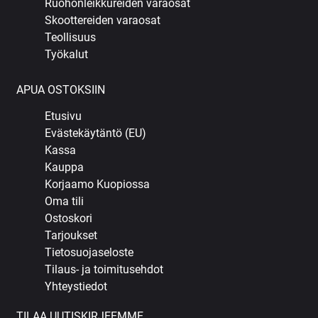
Ruohonleikkureiden varaosat
Skoottereiden varaosat
Teollisuus
Työkalut
APUA OSTOKSIIN
Etusivu
Evästekäytäntö (EU)
Kassa
Kauppa
Korjaamo Kuopiossa
Oma tili
Ostoskori
Tarjoukset
Tietosuojaseloste
Tilaus- ja toimitusehdot
Yhteystiedot
TILAA UUTISKIRJEEMME