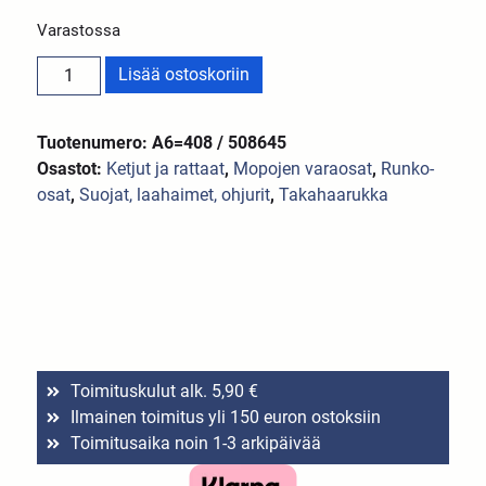
Varastossa
Lisää ostoskoriin
Tuotenumero: A6=408 / 508645
Osastot:
Ketjut ja rattaat
,
Mopojen varaosat
,
Runko-
osat
,
Suojat, laahaimet, ohjurit
,
Takahaarukka
Toimituskulut alk. 5,90 €
Ilmainen toimitus yli 150 euron ostoksiin
Toimitusaika noin 1-3 arkipäivää