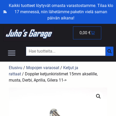
Kaikki tuotteet löytyvät omasta varastostamme. Tilaa klo
17 mennessä, niin lähetämme paketin vielä saman
päivän aikana!
0,00
€
Etusivu
/
Mopojen varaosat
/
Ketjut ja
rattaat
/ Doppler ketjunkiristimet 15mm akselille,
musta, Derbi, Aprilia, Gilera 11->