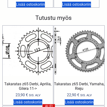
Lisää ostoskoriin
Lisää ostoskoriin
Tutustu myös
Takaratas z65 Derbi, Aprilia,
Takaratas z65 Derbi, Yamaha,
Gilera 11->
Rieju
23,90
€
22,90
€
SIS. ALV
SIS. ALV
Lisää ostoskoriin
Lisää ostoskoriin
ALE!