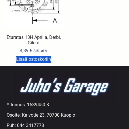
Eturatas 13H Aprilia, Derbi,
Gilera
4,89
€
SIS. ALV
Lisää ostoskoriin
Y-tunnus: 1539450-8
Osoite: Kaivotie 23, 70700 Kuopio
Puh:
044 3417778