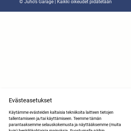
© Juho’s Garage | Kaikki oikeudet pidätetään
Evästeasetukset
Käytämme evästeiden kaltaisia tekniikoita laitteen tietojen
tallentamiseen ja/tai käyttämiseen. Teemme tämän
parantaaksemme selauskokemusta ja näyttääksemme (muita
kuin) henkilökohtaisia mainoksia. Suostumalla näihin