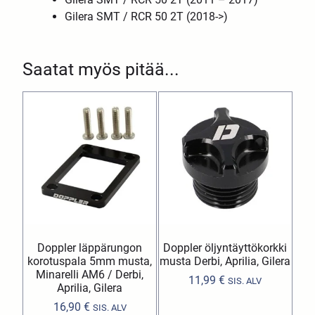
Gilera SMT / RCR 50 2T (2018->)
Saatat myös pitää...
Doppler läppärungon
Doppler öljyntäyttökorkki
korotuspala 5mm musta,
musta Derbi, Aprilia, Gilera
Minarelli AM6 / Derbi,
11,99
€
SIS. ALV
Aprilia, Gilera
16,90
€
SIS. ALV