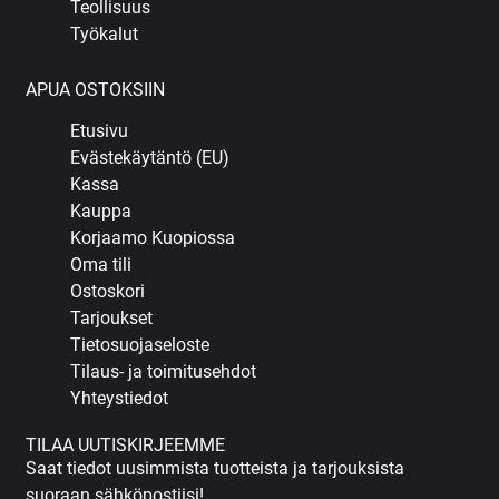
Teollisuus
Työkalut
APUA OSTOKSIIN
Etusivu
Evästekäytäntö (EU)
Kassa
Kauppa
Korjaamo Kuopiossa
Oma tili
Ostoskori
Tarjoukset
Tietosuojaseloste
Tilaus- ja toimitusehdot
Yhteystiedot
TILAA UUTISKIRJEEMME
Saat tiedot uusimmista tuotteista ja tarjouksista
suoraan sähköpostiisi!