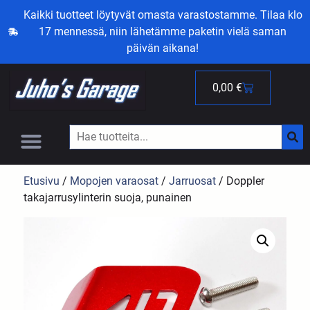
Kaikki tuotteet löytyvät omasta varastostamme. Tilaa klo
17 mennessä, niin lähetämme paketin vielä saman
päivän aikana!
0,00
€
Etusivu
/
Mopojen varaosat
/
Jarruosat
/ Doppler
takajarrusylinterin suoja, punainen