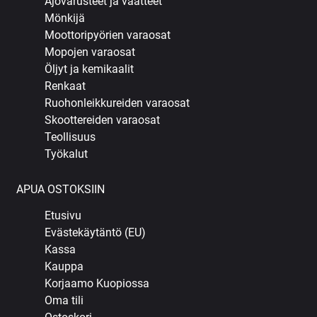
Ajovarusteet ja vaatteet
Mönkijä
Moottoripyörien varaosat
Mopojen varaosat
Öljyt ja kemikaalit
Renkaat
Ruohonleikkureiden varaosat
Skoottereiden varaosat
Teollisuus
Työkalut
APUA OSTOKSIIN
Etusivu
Evästekäytäntö (EU)
Kassa
Kauppa
Korjaamo Kuopiossa
Oma tili