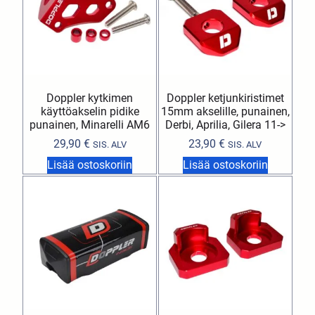
Doppler kytkimen
Doppler ketjunkiristimet
käyttöakselin pidike
15mm akselille, punainen,
punainen, Minarelli AM6
Derbi, Aprilia, Gilera 11->
29,90
€
23,90
€
SIS. ALV
SIS. ALV
Lisää ostoskoriin
Lisää ostoskoriin