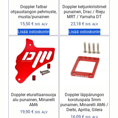
Doppler fatbar
Doppler ketjunkiristimet
ohjaustangon pehmuste,
punainen, Drac / Rieju
musta/punainen
MRT / Yamaha DT
15,50
€
23,18
€
SIS. ALV
SIS. ALV
Lisää ostoskoriin
Lisää ostoskoriin
Doppler eturattaansuoja
Doppler läppärungon
alu punainen, Minarelli
korotuspala 5mm
AM6
punainen, Minarelli AM6 /
Derbi, Aprilia, Gilera
19,90
€
SIS. ALV
16,09
€
SIS. ALV