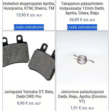
Holeshot etujarrupalat Aprilia,
Takajarrun pääsylinterin
Husqvarna, KTM, Sherco, TM
korjaussarja 12mm Derbi,
Aprilia, Gilera, Rieju
15,90
€
SIS. ALV
26,89
€
SIS. ALV
Lisää ostoskoriin
Lisää ostoskoriin
Jarrupalat Yamaha DT, Beta,
Jarruvivun palautusjousi
Derbi DRD Pro
Derbi, Rieju, Aprilia (Domino
V1)
6,90
€
SIS. ALV
1,51
€
SIS. ALV