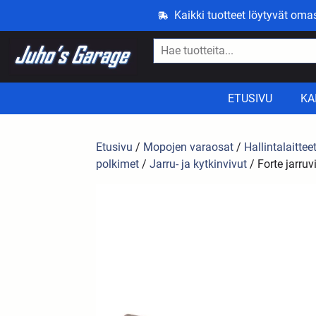
Kaikki tuotteet löytyvät om
ETUSIVU
KA
Etusivu
/
Mopojen varaosat
/
Hallintalaittee
polkimet
/
Jarru- ja kytkinvivut
/ Forte jarru