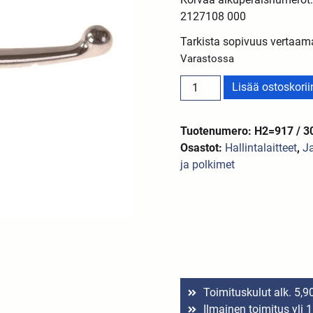
2127108 000
Tarkista sopivuus vertaam
Varastossa
Lisää ostoskorii
Tuotenumero: H2=917 / 3
Osastot:
Hallintalaitteet
,
Ja
ja polkimet
Toimituskulut alk. 5,9
Ilmainen toimitus yli 