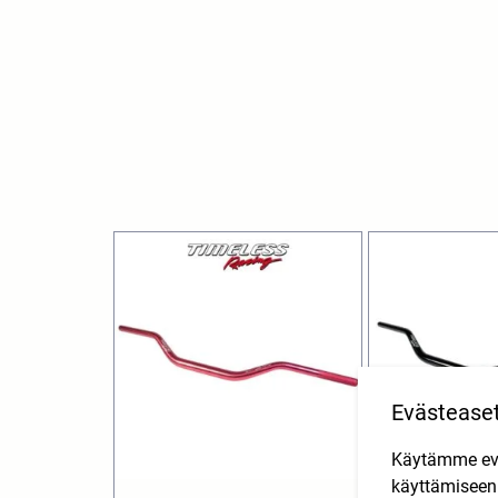
Evästease
Käytämme eväs
käyttämisee