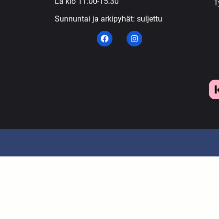
La klo 11.00-15.30
T
Sunnuntai ja arkipyhät: suljettu