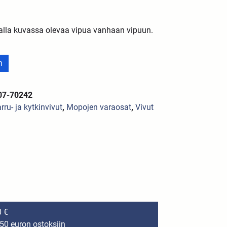
alla kuvassa olevaa vipua vanhaan vipuun.
n
07-70242
rru- ja kytkinvivut
,
Mopojen varaosat
,
Vivut
0 €
150 euron ostoksiin