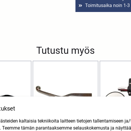
Toimitusaika noin 1-3
Tutustu myös
tukset
teiden kaltaisia tekniikoita laitteen tietojen tallentamiseen ja/
n. Teemme tämän parantaaksemme selauskokemusta ja näytt