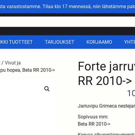
asta varastostamme. Tilaa klo 17 mennessä, niin lähetämme pak
IKKI TUOTTEET
TARJOUKSET
KORJAAMO
YHT
Forte jarr
t
/
Vivut ja
vipu hopea, Beta RR 2010->
RR 2010->
1
Jarruvipu Grimeca nestejarr
Sopivuus mm:
Beta RR 2010->
Korvaa alkuperäisnumerot