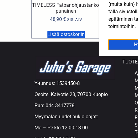
(muita kuin) 
TIMELESS Fatbar ohjaustanko,
TIMELESS Fatba
punainen
Mus
tällä sivusto
epääminen tai
48,90
€
48,90
€
SIS. ALV
toimintoihin.
Lisää ostoskoriin
Lisää ost
H
TUOTE
A
M
Y-tunnus: 1539450-8
M
Osoite: Kaivotie 23, 70700 Kuopio
M
Ö
Puh:
044 3417778
R
Myymälän uudet aukioloajat:
R
S
Ma – Pe klo 12.00-18.00
T