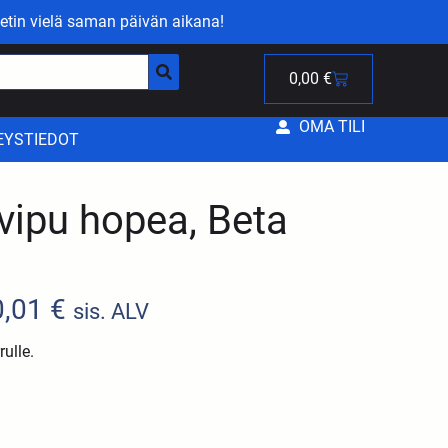
etin vielä saman päivän aikana!
0,00
€
OMA TILI
EYSTIEDOT
uvipu hopea, Beta
0,01
€
sis. ALV
ulle.
: