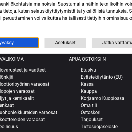
henkilökohtaisia mainoksia. Suostumalla näihin tekniikoihin vo
r ohjaustanko,
Kytkinvipu hopea Yamaha DT
Peilisarja kään
ta
04->, Derbi DRD Pro, Rieju MRT
/ päätyi
lla tietoja, kuten selauskäyttäytymistä tai yksilöllisiä tunnuksia
2018->
 peruuttaminen voi vaikuttaa haitallisesti tiettyihin ominaisuuks
22,90
€
18
SIS. ALV
9,50
€
SIS. ALV
oskoriin
Lisää ostoskoriin
Lisää o
yväksy
Asetukset
Jatka välttäm
VALIKOIMA
APUA OSTOKSIIN
jovarusteet ja vaatteet
Etusivu
önkijä
Evästekäytäntö (EU)
oottoripyörien varaosat
Kassa
opojen varaosat
Kauppa
ljyt ja kemikaalit
Korjaamo Kuopiossa
enkaat
Oma tili
uohonleikkureiden varaosat
Ostoskori
koottereiden varaosat
Tarjoukset
eollisuus
Tietosuojaseloste