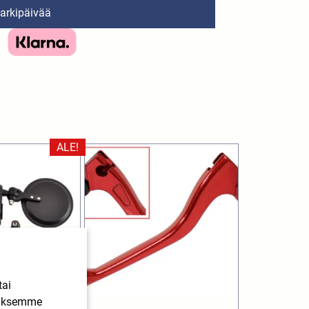
 arkipäivää
ALE!
tai
ääksemme