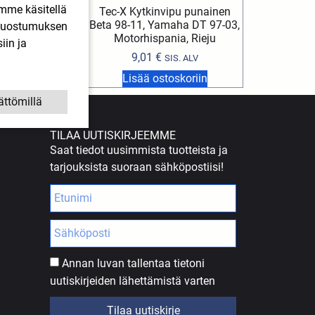
imme käsitellä
tyvä, tangon alle
Tec-X Kytkinvipu punainen
hin (2kpl)
Beta 98-11, Yamaha DT 97-03,
. Suostumuksen
Motorhispania, Rieju
iin ja
,99
€
SIS. ALV
9,01
€
SIS. ALV
stoskoriin
Lisää ostoskoriin
ättömillä
TILAA UUTISKIRJEEMME
Saat tiedot uusimmista tuotteista ja
tarjouksista suoraan sähköpostiisi!
Annan luvan tallentaa tietoni
uutiskirjeiden lähettämistä varten
Tilaa uutiskirje