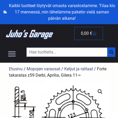
Kaikki tuotteet löytyvät omasta varastostamme. Tilaa klo
17 mennessä, niin lähetämme paketin vielä saman
päivän aikana!
0,00
€
Etusivu
/
Mopojen varaosat
/
Ketjut ja rattaat
/ Forte
takaratas z59 Derbi, Aprilia, Gilera 11->