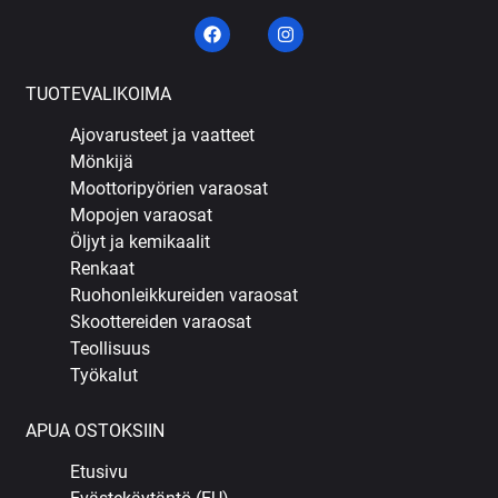
TUOTEVALIKOIMA
Ajovarusteet ja vaatteet
Mönkijä
Moottoripyörien varaosat
Mopojen varaosat
Öljyt ja kemikaalit
Renkaat
Ruohonleikkureiden varaosat
Skoottereiden varaosat
Teollisuus
Työkalut
APUA OSTOKSIIN
Etusivu