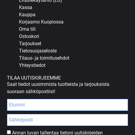
Evästekäytäntö (EU)
Kassa
Kauppa
Korjaamo Kuopiossa
Oma tili
Ostoskori
Tarjoukset
Tietosuojaseloste
Tilaus- ja toimitusehdot
Yhteystiedot
TILAA UUTISKIRJEEMME
Saat tiedot uusimmista tuotteista ja tarjouksista
suoraan sähköpostiisi!
Annan luvan tallentaa tietoni uutiskirjeiden