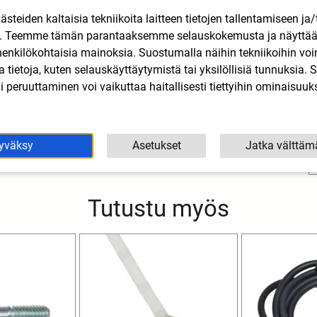
teiden kaltaisia tekniikoita laitteen tietojen tallentamiseen ja/
n. Teemme tämän parantaaksemme selauskokemusta ja näytt
henkilökohtaisia mainoksia. Suostumalla näihin tekniikoihin vo
lla tietoja, kuten selauskäyttäytymistä tai yksilöllisiä tunnuksia
 peruuttaminen voi vaikuttaa haitallisesti tiettyihin ominaisuuks
yväksy
Asetukset
Jatka välttäm
Tutustu myös