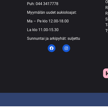
Ö
Puh:
044 3417778
R
Myymälän uudet aukioloajat:
R
S
Ma – Pe klo 12.00-18.00
T
La klo 11.00-15.30
T
Sunnuntai ja arkipyhät: suljettu