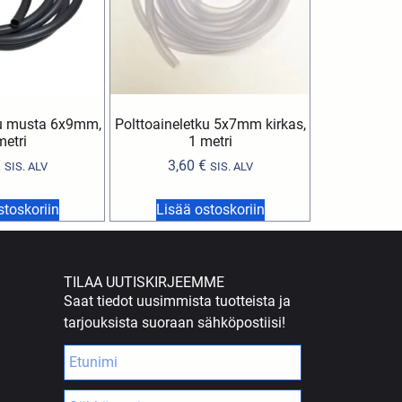
ku musta 6x9mm,
Polttoaineletku 5x7mm kirkas,
metri
1 metri
€
3,60
€
SIS. ALV
SIS. ALV
stoskoriin
Lisää ostoskoriin
TILAA UUTISKIRJEEMME
Saat tiedot uusimmista tuotteista ja
tarjouksista suoraan sähköpostiisi!