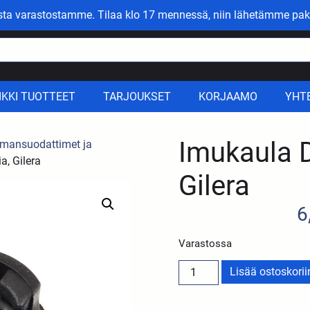
asta varastostamme. Tilaa klo 17 mennessä, niin lähetämme pak
IKKI TUOTTEET
TARJOUKSET
KORJAAMO
YHT
Imukaula De
ilmansuodattimet ja
a, Gilera
Gilera
6
Varastossa
Lisää ostoskorii