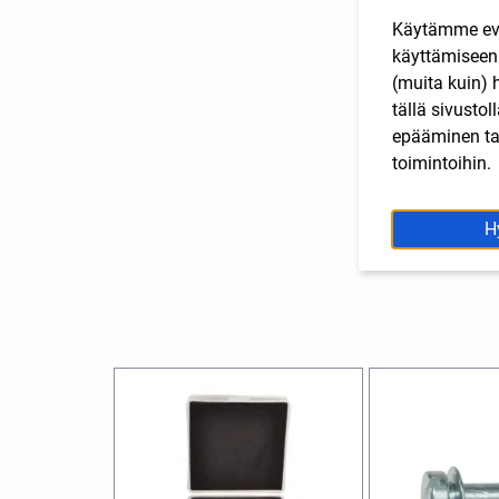
Käytämme eväs
käyttämisee
(muita kuin) 
tällä sivusto
epääminen tai
toimintoihin.
H