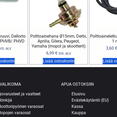
uvi, Dellorto
Polttoainehana Ø15mm, Derbi,
Polttoainelet
 PHVB/ PHVD
Aprilia, Gilera, Peugeot,
1 
Yamaha (mopot ja skootterit)
3,60
SIS. ALV
6,99
€
SIS. ALV
oskoriin
Lisää ostoskoriin
Lisää o
VALIKOIMA
APUA OSTOKSIIN
jovarusteet ja vaatteet
Etusivu
önkijä
Evästekäytäntö (EU)
oottoripyörien varaosat
Kassa
opojen varaosat
Kauppa