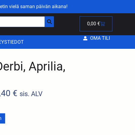
etin vielä saman päivän aikana!
0,00
€
OMA TILI
EYSTIEDOT
rbi, Aprilia,
,40
€
sis. ALV
n