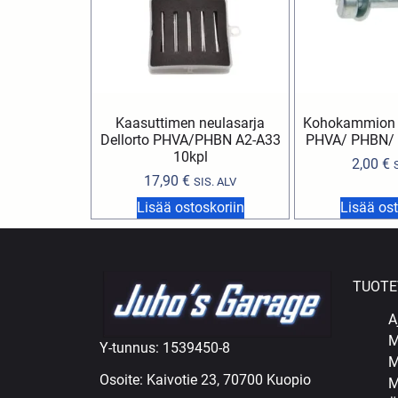
Kaasuttimen neulasarja
Kohokammion ru
Dellorto PHVA/PHBN A2-A33
PHVA/ PHBN/
10kpl
2,00
€
17,90
€
SIS. ALV
Lisää ostoskoriin
Lisää ost
TUOTE
A
M
Y-tunnus: 1539450-8
M
Osoite: Kaivotie 23, 70700 Kuopio
M