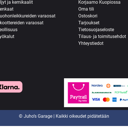
ljyt ja kemikaalit
Korjaamo Kuopiossa
enkaat
Oma tili
uohonleikkureiden varaosat
Ostoskori
koottereiden varaosat
Tarjoukset
eollisuus
Tietosuojaseloste
yökalut
Tilaus- ja toimitusehdot
Yhteystiedot
© Juho’s Garage | Kaikki oikeudet pidätetään