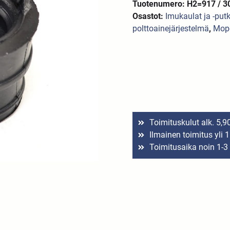
Tuotenumero: H2=917 / 3
Osastot:
Imukaulat ja -put
polttoainejärjestelmä
,
Mopo
Toimituskulut alk. 5,9
Ilmainen toimitus yli 
Toimitusaika noin 1-3