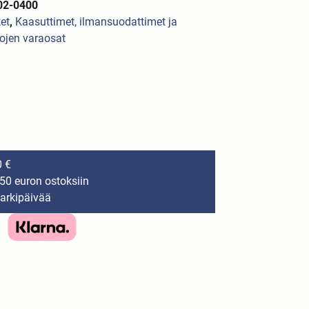
02-0400
ket
,
Kaasuttimet, ilmansuodattimet ja
jen varaosat
0 €
150 euron ostoksiin
 arkipäivää