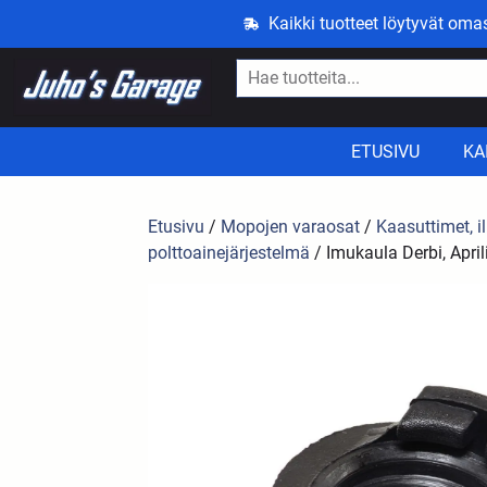
Kaikki tuotteet löytyvät om
ETUSIVU
KA
Etusivu
/
Mopojen varaosat
/
Kaasuttimet, 
polttoainejärjestelmä
/ Imukaula Derbi, Aprili