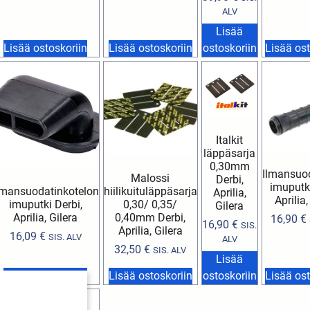
ALV
Lisää
Lisää ostoskoriin
Lisää ostoskoriin
ostoskoriin
Lisää ost
Italkit
läppäsarja
0,30mm
Ilmansuo
Malossi
Derbi,
imuputki
lmansuodatinkotelon
hiilikuituläppäsarja
Aprilia,
Aprilia,
imuputki Derbi,
0,30/ 0,35/
Gilera
Aprilia, Gilera
0,40mm Derbi,
16,90
€
16,90
€
SIS.
Aprilia, Gilera
16,09
€
SIS. ALV
ALV
32,50
€
SIS. ALV
Lisää
Lisää ostoskoriin
Lisää ostoskoriin
ostoskoriin
Lisää ost