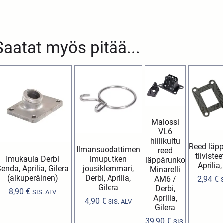
Saatat myös pitää...
Malossi
VL6
hiilikuitu
Reed läp
Ilmansuodattimen
reed
tiivistee
Imukaula Derbi
imuputken
läppärunko
Aprilia,
enda, Aprilia, Gilera
jousiklemmari,
Minarelli
(alkuperäinen)
Derbi, Aprilia,
AM6 /
2,94
€
Gilera
Derbi,
8,90
€
SIS. ALV
Aprilia,
4,90
€
SIS. ALV
Gilera
39,90
€
SIS.