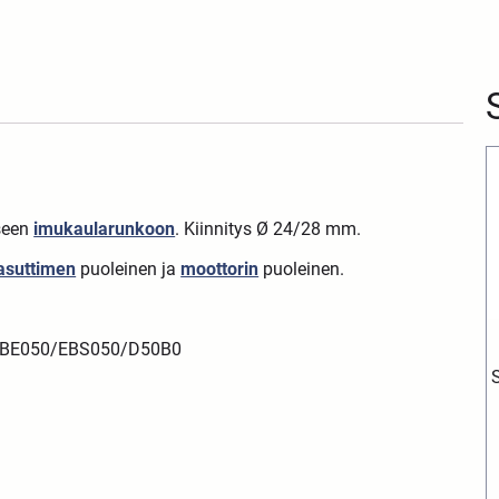
seen
imukaularunkoon
. Kiinnitys Ø 24/28 mm.
asuttimen
puoleinen ja
moottorin
puoleinen.
BE050/EBS050/D50B0
S