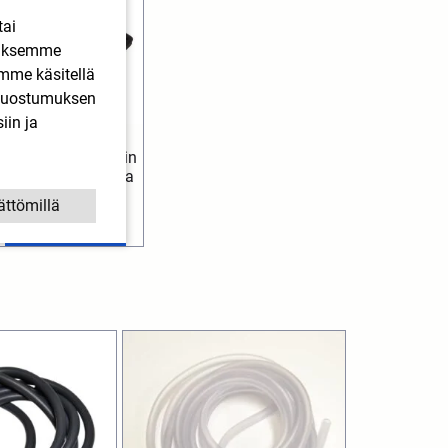
tai
ääksemme
imme käsitellä
. Suostumuksen
iin ja
Forte ilmansuodatin
Derbi, Aprilia, Gilera
4,60
€
ättömillä
SIS. ALV
Lisää ostoskoriin