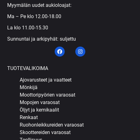
Myymälän uudet aukioloajat:
Ma – Pe klo 12.00-18.00
La klo 11.00-15.30
Sunnuntai ja arkipyhät: suljettu
TUOTEVALIKOIMA
Ajovarusteet ja vaatteet
Mönkijä
Moottoripyörien varaosat
Mopojen varaosat
Öljyt ja kemikaalit
Renkaat
Ruohonleikkureiden varaosat
Skoottereiden varaosat
Teollisuus