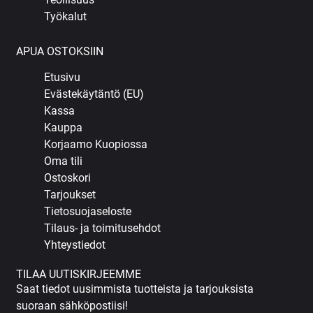
Työkalut
APUA OSTOKSIIN
Etusivu
Evästekäytäntö (EU)
Kassa
Kauppa
Korjaamo Kuopiossa
Oma tili
Ostoskori
Tarjoukset
Tietosuojaseloste
Tilaus- ja toimitusehdot
Yhteystiedot
TILAA UUTISKIRJEEMME
Saat tiedot uusimmista tuotteista ja tarjouksista
suoraan sähköpostiisi!