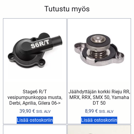
Tutustu myös
Stage6 R/T
Jäähdyttäjän korkki Rieju RR,
vesipumpunkoppa musta,
MRX, RRX, SMX 50, Yamaha
Derbi, Aprilia, Gilera 06->
DT 50
39,90
€
8,99
€
SIS. ALV
SIS. ALV
Lisää ostoskoriin
Lisää ostoskoriin