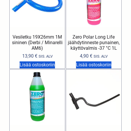
Vesiletku 19X26mm 1M
Zero Polar Long Life
sininen (Derbi / Minarelli
jäähdytinneste punainen,
AM6)
käyttövalmis -37 °C 1L
13,90
€
4,90
€
SIS. ALV
SIS. ALV
Lisää ostoskoriin
Lisää ostoskoriin