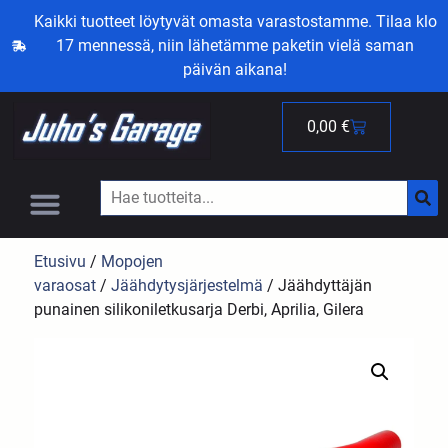
Kaikki tuotteet löytyvät omasta varastostamme. Tilaa klo
17 mennessä, niin lähetämme paketin vielä saman
päivän aikana!
0,00
€
Etusivu
/
Mopojen
varaosat
/
Jäähdytysjärjestelmä
/ Jäähdyttäjän
punainen silikoniletkusarja Derbi, Aprilia, Gilera