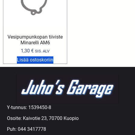
Vesipumpunkopan tiiviste
Minarelli AM6
1,30
€
SIS. ALV
Lisää ostoskoriin
Y-tunnus: 1539450-8
Osoite: Kaivotie 23, 70700 Kuopio
Puh:
044 3417778