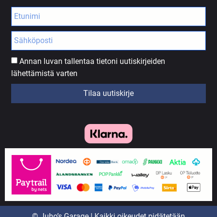
Annan luvan tallentaa tietoni uutiskirjeiden
lähettämistä varten
Tilaa uutiskirje
© Juho’s Garage | Kaikki oikeudet pidätetään