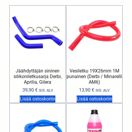
Jäähdyttäjän sininen
Vesiletku 19X26mm 1M
silikoniletkusarja Derbi,
punainen (Derbi / Minarelli
Aprilia, Gilera
AM6)
39,90
€
13,90
€
SIS. ALV
SIS. ALV
Lisää ostoskoriin
Lisää ostoskoriin