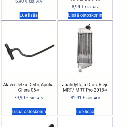
6,90
€
SIS. ALV
8,99
€
SIS. ALV
Lue lisää
Lisää ostoskoriin
Alavesiletku Derbi, Aprilia,
Jäähdyttäjä Drac, Rieju
Gilera 06->
MRT/ MRT Pro 2018->
79,90
€
82,91
€
SIS. ALV
SIS. ALV
Lisää ostoskoriin
Lue lisää