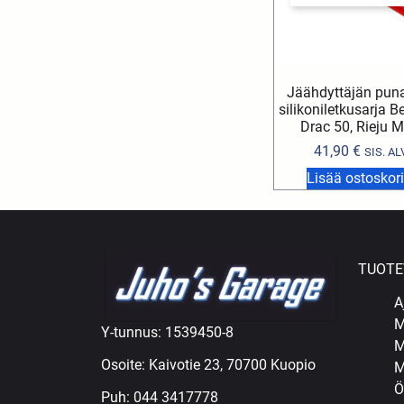
Jäähdyttäjän pun
silikoniletkusarja B
Drac 50, Rieju 
41,90
€
SIS. AL
Lisää ostoskori
TUOTE
A
M
Y-tunnus: 1539450-8
M
Osoite: Kaivotie 23, 70700 Kuopio
M
Ö
Puh:
044 3417778