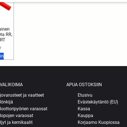
ainen
eta RR,
MRT
V
in
VALIKOIMA
APUA OSTOKSIIN
jovarusteet ja vaatteet
Etusivu
önkijä
Evästekäytäntö (EU)
oottoripyörien varaosat
Kassa
opojen varaosat
Kauppa
ljyt ja kemikaalit
Korjaamo Kuopiossa