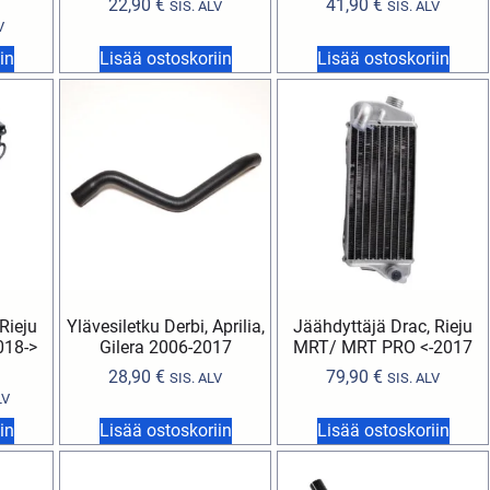
22,90
€
41,90
€
SIS. ALV
SIS. ALV
V
in
Lisää ostoskoriin
Lisää ostoskoriin
Rieju
Ylävesiletku Derbi, Aprilia,
Jäähdyttäjä Drac, Rieju
18->
Gilera 2006-2017
MRT/ MRT PRO <-2017
28,90
€
79,90
€
SIS. ALV
SIS. ALV
LV
in
Lisää ostoskoriin
Lisää ostoskoriin