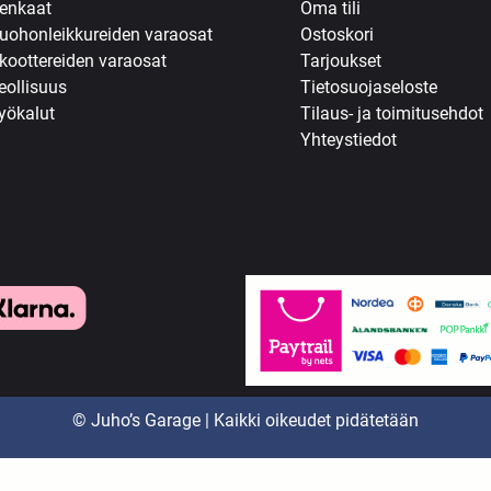
enkaat
Oma tili
uohonleikkureiden varaosat
Ostoskori
koottereiden varaosat
Tarjoukset
eollisuus
Tietosuojaseloste
yökalut
Tilaus- ja toimitusehdot
Yhteystiedot
© Juho’s Garage | Kaikki oikeudet pidätetään