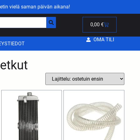
etin vielä saman päivän aikana!
0,00
€
OMA TILI
EYSTIEDOT
letkut