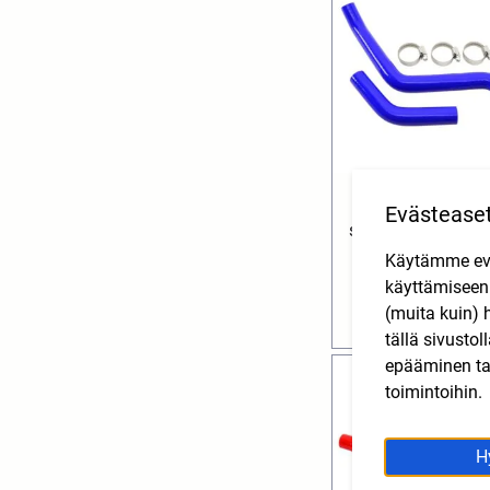
Jäähdyttäjän sin
Evästease
silikoniletkusarja 
Aprilia, Gilera
Käytämme eväs
39,90
€
SIS. AL
käyttämisee
(muita kuin) 
Lisää ostoskori
tällä sivusto
epääminen tai
toimintoihin.
H