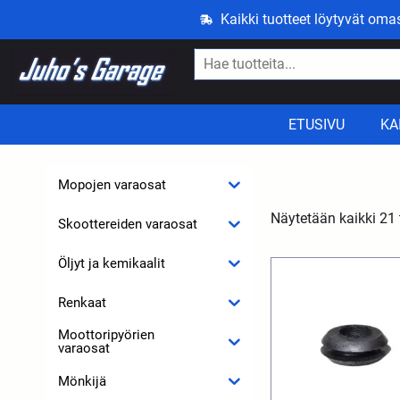
Kaikki tuotteet löytyvät om
ETUSIVU
KA
Mopojen varaosat
Näytetään kaikki 21 
Skoottereiden varaosat
Öljyt ja kemikaalit
Renkaat
Moottoripyörien
varaosat
Mönkijä