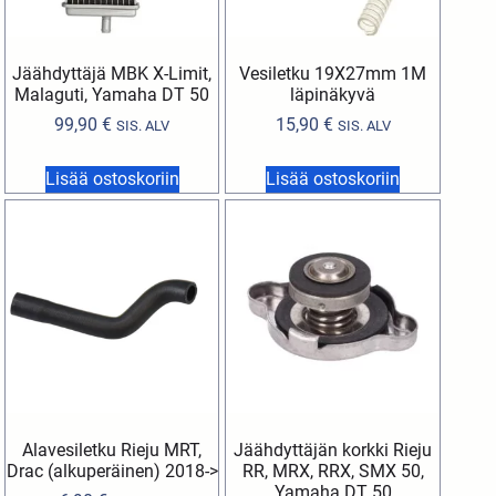
Jäähdyttäjä MBK X-Limit,
Vesiletku 19X27mm 1M
Malaguti, Yamaha DT 50
läpinäkyvä
99,90
€
15,90
€
SIS. ALV
SIS. ALV
Lisää ostoskoriin
Lisää ostoskoriin
Alavesiletku Rieju MRT,
Jäähdyttäjän korkki Rieju
Drac (alkuperäinen) 2018->
RR, MRX, RRX, SMX 50,
Yamaha DT 50