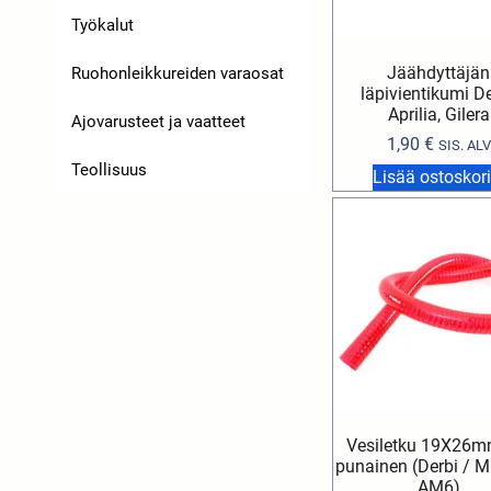
Työkalut
Jäähdyttäjän
Ruohonleikkureiden varaosat
läpivientikumi De
Aprilia, Gilera
Ajovarusteet ja vaatteet
1,90
€
SIS. ALV
Teollisuus
Lisää ostoskori
Vesiletku 19X26
punainen (Derbi / Mi
AM6)