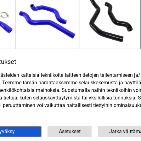
inen
Jäähdyttäjän sininen
Jäähdyttäjän
tukset
Derbi,
silikoniletkusarja Beta RR,
kiiltävänmusta
Drac 50, Rieju MRT
silikoniletkusarja Fantic 50
teiden kaltaisia tekniikoita laitteen tietojen tallentamiseen ja/
2018->
41,90
€
V
SIS. ALV
n. Teemme tämän parantaaksemme selauskokemusta ja näytt
31,90
€
SIS. ALV
henkilökohtaisia mainoksia. Suostumalla näihin tekniikoihin vo
in
Lisää ostoskoriin
Lisää ostoskoriin
lla tietoja, kuten selauskäyttäytymistä tai yksilöllisiä tunnuksia
 peruuttaminen voi vaikuttaa haitallisesti tiettyihin ominaisuuks
yväksy
Asetukset
Jatka välttäm