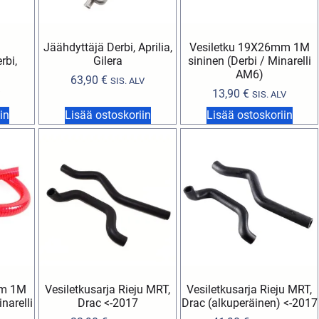
Jäähdyttäjä Derbi, Aprilia,
Vesiletku 19X26mm 1M
rbi,
Gilera
sininen (Derbi / Minarelli
AM6)
63,90
€
SIS. ALV
13,90
€
SIS. ALV
in
Lisää ostoskoriin
Lisää ostoskoriin
mm 1M
Vesiletkusarja Rieju MRT,
Vesiletkusarja Rieju MRT,
narelli
Drac <-2017
Drac (alkuperäinen) <-2017