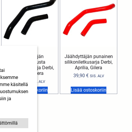
Jäähdyttäjän
Jäähdyttäjän punainen
kiiltävänmusta
silikoniletkusarja Derbi,
silikoniletkusarja Derbi,
Aprilia, Gilera
tai
Aprilia, Gilera
39,90
€
SIS. ALV
ääksemme
39,90
€
SIS. ALV
imme käsitellä
Lisää ostoskoriin
Lisää ostoskoriin
. Suostumuksen
iin ja
ättömillä