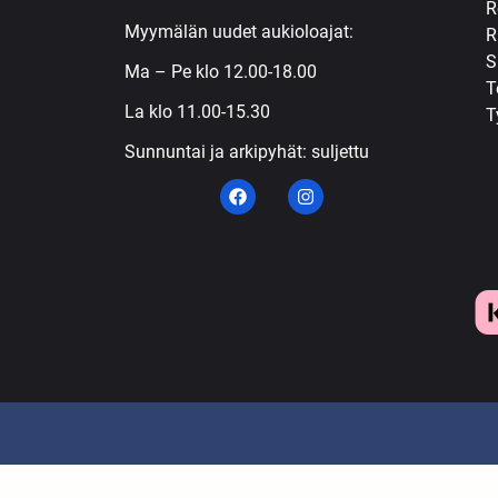
R
Myymälän uudet aukioloajat:
R
S
Ma – Pe klo 12.00-18.00
T
La klo 11.00-15.30
T
Sunnuntai ja arkipyhät: suljettu