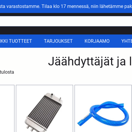
asta varastostamme. Tilaa klo 17 mennessä, niin lähetämme pak
IKKI TUOTTEET
TARJOUKSET
KORJAAMO
YHT
Jäähdyttäjät ja 
tulosta