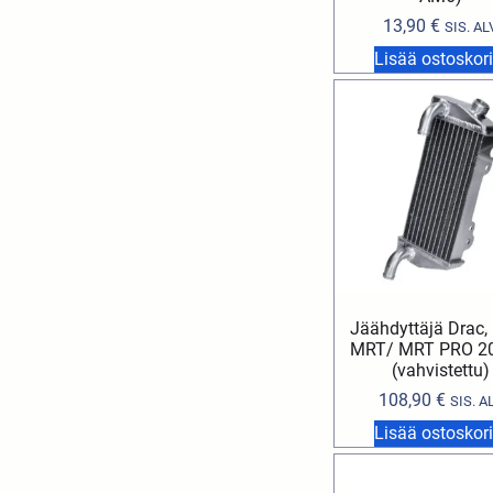
13,90
€
SIS. AL
Lisää ostoskori
Jäähdyttäjä Drac, 
MRT/ MRT PRO 20
(vahvistettu)
108,90
€
SIS. A
Lisää ostoskori