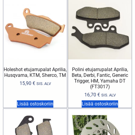
Holeshot etujarrupalat Aprilia,
Polini etujarrupalat Aprilia,
Husqvarna, KTM, Sherco, TM
Beta, Derbi, Fantic, Generic
Trigger, HM, Yamaha DT
15,90
€
SIS. ALV
(FT3017)
16,70
€
SIS. ALV
Lisää ostoskoriin
Lisää ostoskoriin