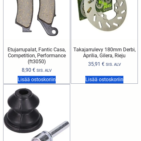
Etujarrupalat, Fantic Casa,
Takajarrulevy 180mm Derbi,
Competition, Performance
Aprilia, Gilera, Rieju
(ft3050)
35,91
€
SIS. ALV
8,90
€
SIS. ALV
Lisää ostoskoriin
Lisää ostoskoriin