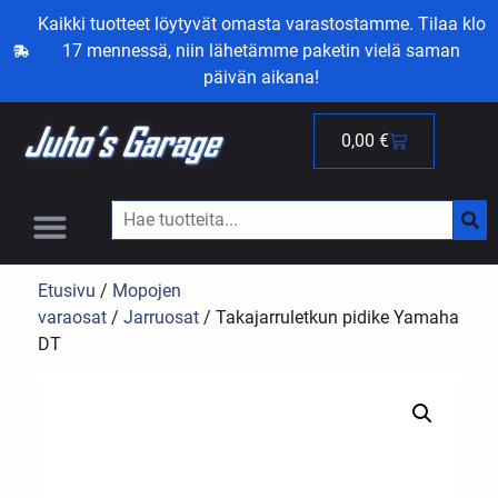
Kaikki tuotteet löytyvät omasta varastostamme. Tilaa klo
17 mennessä, niin lähetämme paketin vielä saman
päivän aikana!
0,00
€
Etusivu
/
Mopojen
varaosat
/
Jarruosat
/ Takajarruletkun pidike Yamaha
DT