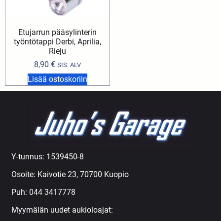
Etujarrun pääsylinterin
työntötappi Derbi, Aprilia,
Rieju
8,90
€
SIS. ALV
Lisää ostoskoriin
Y-tunnus: 1539450-8
Osoite: Kaivotie 23, 70700 Kuopio
Puh:
044 3417778
Myymälän uudet aukioloajat: