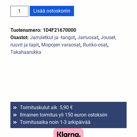
Lisää ostoskoriin
Tuotenumero: 1D4F21670000
Osastot:
Jarruletkut ja -tangot
,
Jarruosat
,
Jouset,
ruuvit ja tapit
,
Mopojen varaosat
,
Runko-osat
,
Takahaarukka
Toimituskulut alk. 5,90 €
Ilmainen toimitus yli 150 euron ostoksiin
Toimitusaika noin 1-3 arkipäivää