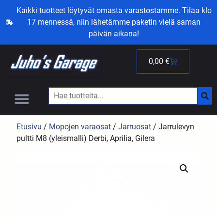
Kaikki tuotteet löytyvät omasta varastostamme. Tilaa klo
17 mennessä, niin lähetämme paketin vielä saman
päivän aikana!
0,00
€
Etusivu
/
Mopojen varaosat
/
Jarruosat
/ Jarrulevyn
pultti M8 (yleismalli) Derbi, Aprilia, Gilera