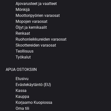
Ajovarusteet ja vaatteet
Mönkijä
Moottoripyörien varaosat
Mopojen varaosat
Öljyt ja kemikaalit
Renkaat
Ruohonleikkureiden varaosat
Skoottereiden varaosat
Teollisuus
Työkalut
APUA OSTOKSIIN
Etusivu
Evästekäytäntö (EU)
Kassa
Kauppa
Korjaamo Kuopiossa
Oma tili