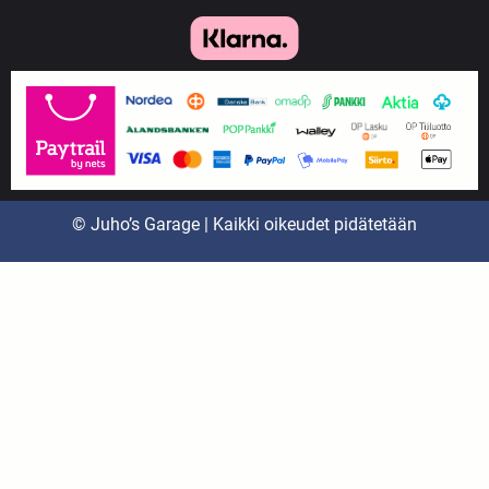
© Juho’s Garage | Kaikki oikeudet pidätetään