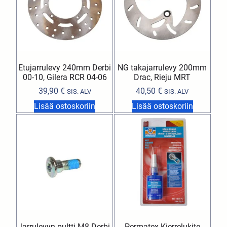
Etujarrulevy 240mm Derbi
NG takajarrulevy 200mm
00-10, Gilera RCR 04-06
Drac, Rieju MRT
39,90
€
40,50
€
SIS. ALV
SIS. ALV
Lisää ostoskoriin
Lisää ostoskoriin
Jarrulevyn pultti M8 Derbi,
Permatex Kierrelukite