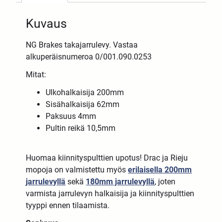
Kuvaus
NG Brakes takajarrulevy. Vastaa
alkuperäisnumeroa 0/001.090.0253
Mitat:
Ulkohalkaisija 200mm
Sisähalkaisija 62mm
Paksuus 4mm
Pultin reikä 10,5mm
Huomaa kiinnityspulttien upotus! Drac ja Rieju
mopoja on valmistettu myös
erilaisella 200mm
jarrulevyllä
sekä
180mm jarrulevyllä
, joten
varmista jarrulevyn halkaisija ja kiinnityspulttien
tyyppi ennen tilaamista.