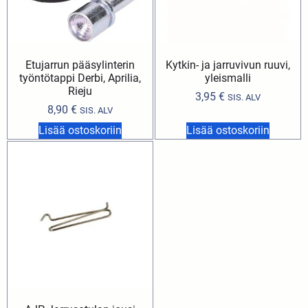
Etujarrun pääsylinterin
Kytkin- ja jarruvivun ruuvi,
työntötappi Derbi, Aprilia,
yleismalli
Rieju
3,95
€
SIS. ALV
8,90
€
SIS. ALV
Lisää ostoskoriin
Lisää ostoskoriin