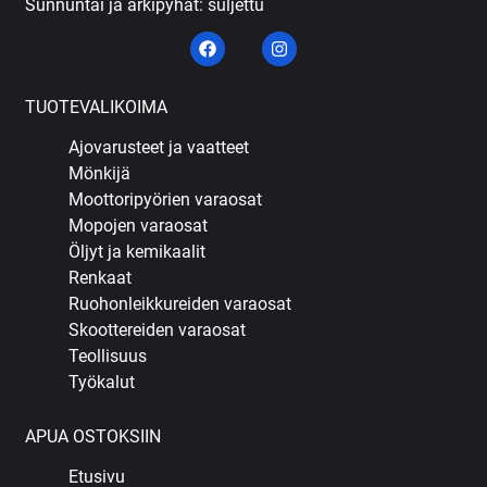
Sunnuntai ja arkipyhät: suljettu
TUOTEVALIKOIMA
Ajovarusteet ja vaatteet
Mönkijä
Moottoripyörien varaosat
Mopojen varaosat
Öljyt ja kemikaalit
Renkaat
Ruohonleikkureiden varaosat
Skoottereiden varaosat
Teollisuus
Työkalut
APUA OSTOKSIIN
Etusivu