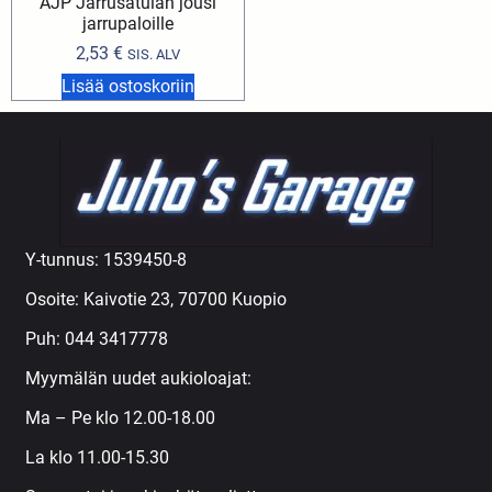
AJP Jarrusatulan jousi
jarrupaloille
2,53
€
SIS. ALV
Lisää ostoskoriin
Y-tunnus: 1539450-8
Osoite: Kaivotie 23, 70700 Kuopio
Puh:
044 3417778
Myymälän uudet aukioloajat:
Ma – Pe klo 12.00-18.00
La klo 11.00-15.30