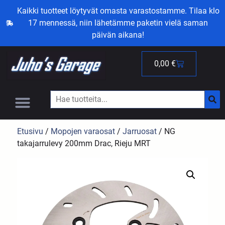
Kaikki tuotteet löytyvät omasta varastostamme. Tilaa klo
17 mennessä, niin lähetämme paketin vielä saman
päivän aikana!
0,00
€
Etusivu
/
Mopojen varaosat
/
Jarruosat
/ NG
takajarrulevy 200mm Drac, Rieju MRT