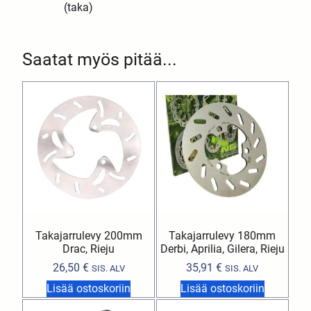
(taka)
Saatat myös pitää...
Takajarrulevy 200mm
Takajarrulevy 180mm
Drac, Rieju
Derbi, Aprilia, Gilera, Rieju
26,50
€
35,91
€
SIS. ALV
SIS. ALV
Lisää ostoskoriin
Lisää ostoskoriin