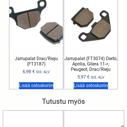
Jarrupalat Drac/Rieju
Jarrupalat (FT3074) Derbi,
(FT3187)
Aprilia, Gilera 11->,
Peugeot, Drac/Rieju
6,98
€
SIS. ALV
5,97
€
SIS. ALV
Lisää ostoskoriin
Lisää ostoskoriin
Tutustu myös