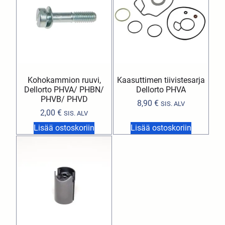
Kohokammion ruuvi,
Kaasuttimen tiivistesarja
Dellorto PHVA/ PHBN/
Dellorto PHVA
PHVB/ PHVD
8,90
€
SIS. ALV
2,00
€
SIS. ALV
Lisää ostoskoriin
Lisää ostoskoriin