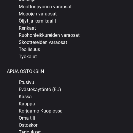
Moottoripyörien varaosat
Mopojen varaosat
Öljyt ja kemikaalit
Renkaat
Ruohonleikkureiden varaosat
Skoottereiden varaosat
Teollisuus
Työkalut
APUA OSTOKSIIN
Etusivu
Evästekäytäntö (EU)
Kassa
Kauppa
Korjaamo Kuopiossa
Oma tili
Ostoskori
Tarjoukset