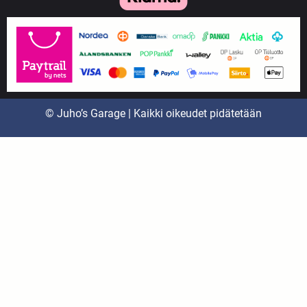
© Juho’s Garage | Kaikki oikeudet pidätetään