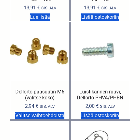
13,91
€
13,91
€
SIS. ALV
SIS. ALV
Lue lisää
Lisää ostoskoriin
Dellorto pääsuutin M6
Luistikannen ruuvi,
(valitse koko)
Dellorto PHVA/PHBN
2,94
€
2,00
€
SIS. ALV
SIS. ALV
Valitse vaihtoehdoista
Lisää ostoskoriin