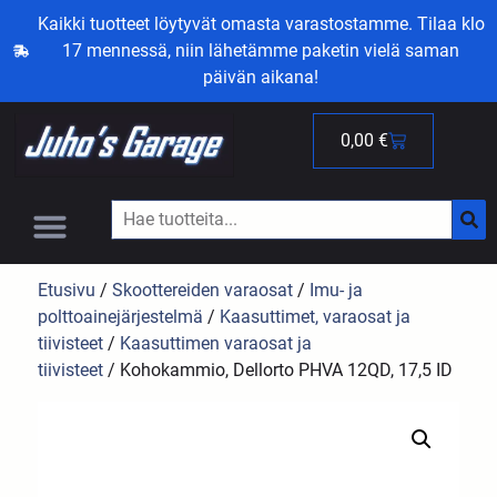
Kaikki tuotteet löytyvät omasta varastostamme. Tilaa klo
17 mennessä, niin lähetämme paketin vielä saman
päivän aikana!
0,00
€
Etusivu
/
Skoottereiden varaosat
/
Imu- ja
polttoainejärjestelmä
/
Kaasuttimet, varaosat ja
tiivisteet
/
Kaasuttimen varaosat ja
tiivisteet
/ Kohokammio, Dellorto PHVA 12QD, 17,5 ID