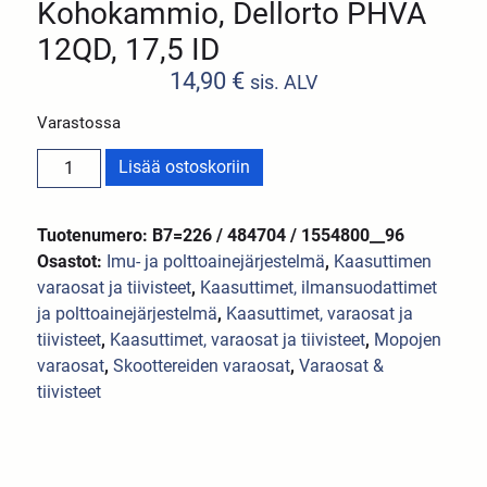
Kohokammio, Dellorto PHVA
12QD, 17,5 ID
14,90
€
sis. ALV
Varastossa
Lisää ostoskoriin
Tuotenumero: B7=226 / 484704 / 1554800__96
Osastot:
Imu- ja polttoainejärjestelmä
,
Kaasuttimen
varaosat ja tiivisteet
,
Kaasuttimet, ilmansuodattimet
ja polttoainejärjestelmä
,
Kaasuttimet, varaosat ja
tiivisteet
,
Kaasuttimet, varaosat ja tiivisteet
,
Mopojen
varaosat
,
Skoottereiden varaosat
,
Varaosat &
tiivisteet