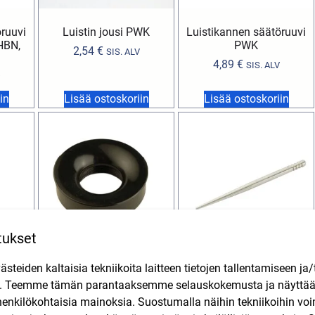
öruuvi
Luistin jousi PWK
Luistikannen säätöruuvi
HBN,
PWK
2,54
€
SIS. ALV
4,89
€
SIS. ALV
in
Lisää ostoskoriin
Lisää ostoskoriin
tukset
teiden kaltaisia tekniikoita laitteen tietojen tallentamiseen ja/
ttävä),
Ilmansuodattimen holkki
Kaasuttimen neula Dellorto
G
Ø59mm Dellorto PHBG
W23 (PHBG, PHBD, PHVB)
n. Teemme tämän parantaaksemme selauskokemusta ja näytt
henkilökohtaisia mainoksia. Suostumalla näihin tekniikoihin vo
6,50
€
9,90
€
SIS. ALV
SIS. ALV