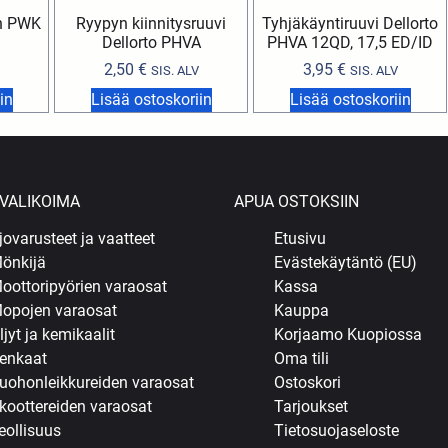
in PWK
Ryypyn kiinnitysruuvi
Tyhjäkäyntiruuvi Dellorto
Dellorto PHVA
PHVA 12QD, 17,5 ED/ID
2,50
€
3,95
€
SIS. ALV
SIS. ALV
in
Lisää ostoskoriin
Lisää ostoskoriin
VALIKOIMA
APUA OSTOKSIIN
jovarusteet ja vaatteet
Etusivu
önkijä
Evästekäytäntö (EU)
oottoripyörien varaosat
Kassa
opojen varaosat
Kauppa
ljyt ja kemikaalit
Korjaamo Kuopiossa
enkaat
Oma tili
uohonleikkureiden varaosat
Ostoskori
koottereiden varaosat
Tarjoukset
eollisuus
Tietosuojaseloste