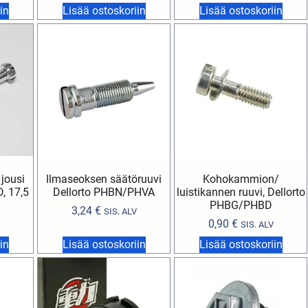
in
Lisää ostoskoriin
Lisää ostoskoriin
 jousi
Ilmaseoksen säätöruuvi
Kohokammion/
, 17,5
Dellorto PHBN/PHVA
luistikannen ruuvi, Dellorto
PHBG/PHBD
3,24
€
SIS. ALV
0,90
€
SIS. ALV
in
Lisää ostoskoriin
Lisää ostoskoriin