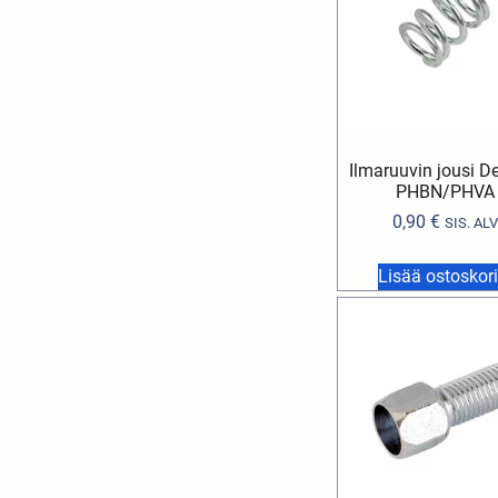
Ilmaruuvin jousi De
PHBN/PHVA
0,90
€
SIS. ALV
Lisää ostoskori