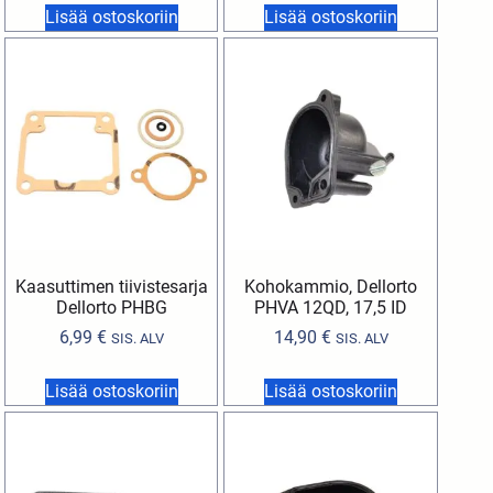
Lisää ostoskoriin
Lisää ostoskoriin
Kaasuttimen tiivistesarja
Kohokammio, Dellorto
Dellorto PHBG
PHVA 12QD, 17,5 ID
6,99
€
14,90
€
SIS. ALV
SIS. ALV
Lisää ostoskoriin
Lisää ostoskoriin