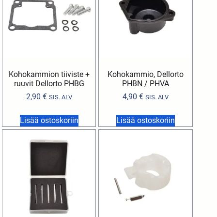
Kohokammion tiiviste +
Kohokammio, Dellorto
ruuvit Dellorto PHBG
PHBN / PHVA
2,90
€
4,90
€
SIS. ALV
SIS. ALV
Lisää ostoskoriin
Lisää ostoskoriin