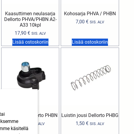
Kaasuttimen neulasarja
Kohosarja PHVA / PHBN
Dellorto PHVA/PHBN A2-
7,00
€
SIS. ALV
A33 10kpl
17,90
€
SIS. ALV
Lisää ostoskoriin
Lisää ostoskoriin
tai
Luistikansi Dellorto PHBN
Luistin jousi Dellorto PHBG
ääksemme
7,99
€
1,50
€
SIS. ALV
SIS. ALV
imme käsitellä