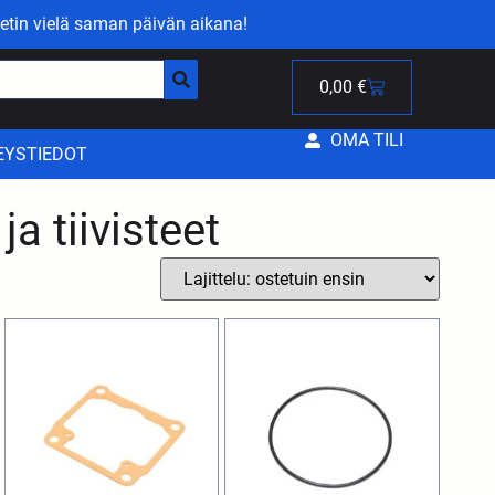
etin vielä saman päivän aikana!
0,00
€
OMA TILI
EYSTIEDOT
a tiivisteet