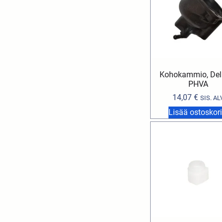
Kohokammio, Dell
PHVA
14,07
€
SIS. AL
Lisää ostoskori