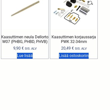
Kaasuttimen neula Dellorto
Kaasuttimen korjaussarja
W07 (PHBG, PHBD, PHVB)
PWK 32-34mm
9,90
€
20,49
€
SIS. ALV
SIS. ALV
Lue lisää
Lisää ostoskoriin