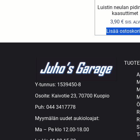
Luistin neulan pid
kaasuttimet
3,90
€
SIS. ALV
Lisää ostoskori
TUOTE
A
M
Y-tunnus: 1539450-8
M
Osoite: Kaivotie 23, 70700 Kuopio
M
Ö
Puh:
044 3417778
R
Myymälän uudet aukioloajat:
R
S
Ma – Pe klo 12.00-18.00
T