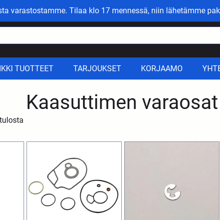
asta varastostamme. Tilaa klo 17 mennessä, niin lähetämme pak
IKKI TUOTTEET
TARJOUKSET
KORJAAMO
YHT
Kaasuttimen varaosat j
tulosta