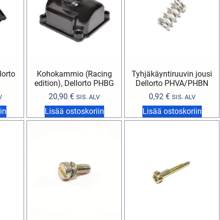
orto
Kohokammio (Racing
Tyhjäkäyntiruuvin jousi
edition), Dellorto PHBG
Dellorto PHVA/PHBN
20,90
€
0,92
€
V
SIS. ALV
SIS. ALV
in
Lisää ostoskoriin
Lisää ostoskoriin