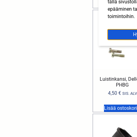
tällä sivusto
Lisää ostoskori
epääminen tai
toimintoihin.
H
Luistinkansi, Dell
PHBG
4,50
€
SIS. ALV
Lisää ostoskori