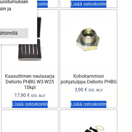
. Suostumuksen
Lisää ostoskoriin
Lisää ostoskoriin
iin ja
ättömillä
Kaasuttimen neulasarja
Kohokammion
Dellorto PHBG W3-W25
pohjatulppa Dellorto PHBG
10kpl
3,90
€
SIS. ALV
17,90
€
SIS. ALV
Lisää ostoskoriin
Lisää ostoskoriin