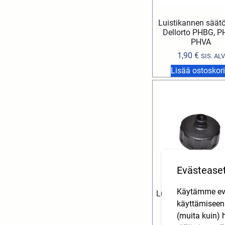
Luistikannen säät
Dellorto PHBG, P
PHVA
1,90
€
SIS. ALV
Lisää ostoskori
Evästease
Käytämme eväs
Luistinkansi (kierre
Dellorto PHB
käyttämisee
(muita kuin) 
7,59
€
SIS. ALV