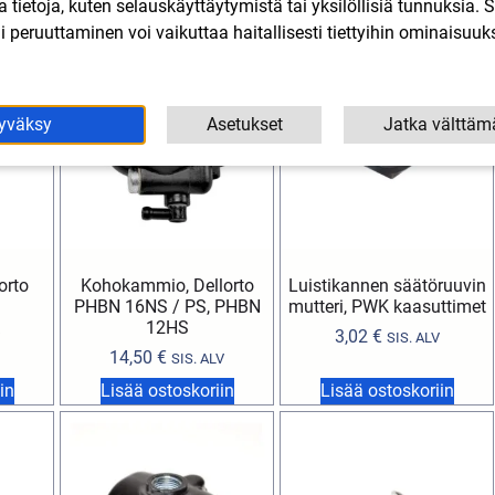
lla tietoja, kuten selauskäyttäytymistä tai yksilöllisiä tunnuksia
in
Lisää ostoskoriin
Lisää ostoskoriin
 peruuttaminen voi vaikuttaa haitallisesti tiettyihin ominaisuuks
yväksy
Asetukset
Jatka välttäm
orto
Kohokammio, Dellorto
Luistikannen säätöruuvin
PHBN 16NS / PS, PHBN
mutteri, PWK kaasuttimet
12HS
3,02
€
SIS. ALV
14,50
€
SIS. ALV
in
Lisää ostoskoriin
Lisää ostoskoriin