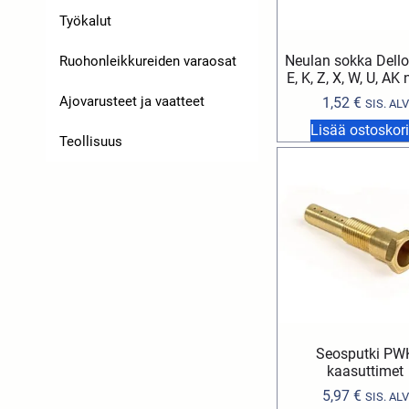
Työkalut
Neulan sokka Dellor
Ruohonleikkureiden varaosat
E, K, Z, X, W, U, AK
Ajovarusteet ja vaatteet
1,52
€
SIS. ALV
Lisää ostoskori
Teollisuus
Seosputki PW
kaasuttimet
5,97
€
SIS. ALV