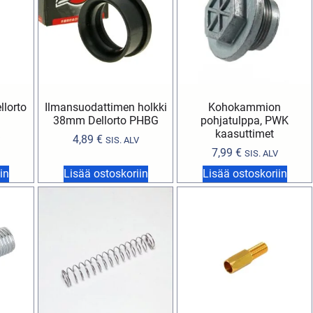
llorto
Ilmansuodattimen holkki
Kohokammion
38mm Dellorto PHBG
pohjatulppa, PWK
kaasuttimet
4,89
€
SIS. ALV
7,99
€
SIS. ALV
in
Lisää ostoskoriin
Lisää ostoskoriin