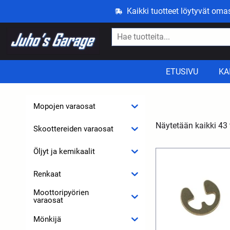
Kaikki tuotteet löytyvät om
ETUSIVU
KA
Mopojen varaosat
Näytetään kaikki 43 
Skoottereiden varaosat
Öljyt ja kemikaalit
Renkaat
Moottoripyörien
varaosat
Mönkijä