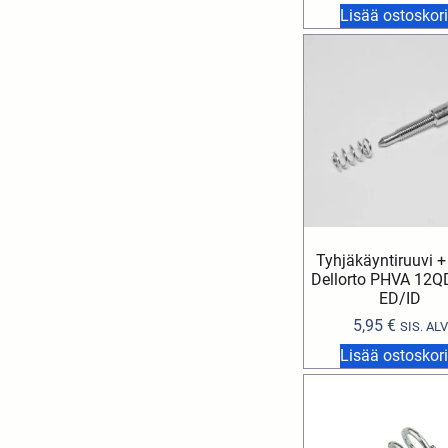
Lisää ostoskori
Tyhjäkäyntiruuvi +
Dellorto PHVA 12QD
ED/ID
5,95
€
SIS. ALV
Lisää ostoskori