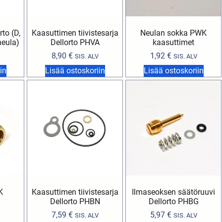
to (D,
Kaasuttimen tiivistesarja
Neulan sokka PWK
 neula)
Dellorto PHVA
kaasuttimet
8,90
€
1,92
€
SIS. ALV
SIS. ALV
in
Lisää ostoskoriin
Lisää ostoskoriin
K
Kaasuttimen tiivistesarja
Ilmaseoksen säätöruuvi
Dellorto PHBN
Dellorto PHBG
7,59
€
5,97
€
SIS. ALV
SIS. ALV