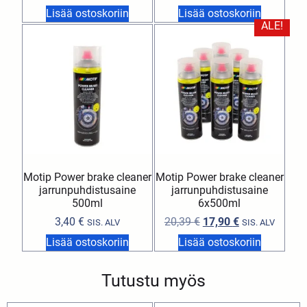
Lisää ostoskoriin
Lisää ostoskoriin
ALE!
Motip Power brake cleaner
Motip Power brake cleaner
jarrunpuhdistusaine
jarrunpuhdistusaine
500ml
6x500ml
3,40
€
20,39
€
17,90
€
SIS. ALV
SIS. ALV
Lisää ostoskoriin
Lisää ostoskoriin
Tutustu myös