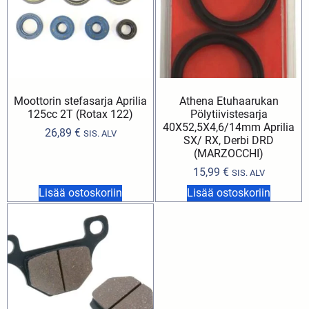
Moottorin stefasarja Aprilia
Athena Etuhaarukan
125cc 2T (Rotax 122)
Pölytiivistesarja
40X52,5X4,6/14mm Aprilia
26,89
€
SIS. ALV
SX/ RX, Derbi DRD
(MARZOCCHI)
15,99
€
SIS. ALV
Lisää ostoskoriin
Lisää ostoskoriin