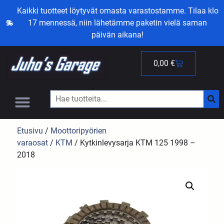
Kaikki tuotteet löytyvät omasta varastostamme. Tilaa klo
17 mennessä, niin lähetämme paketin vielä saman
päivän aikana!
0,00
€
Etusivu
/
Moottoripyörien
varaosat
/
KTM
/ Kytkinlevysarja KTM 125 1998 –
2018