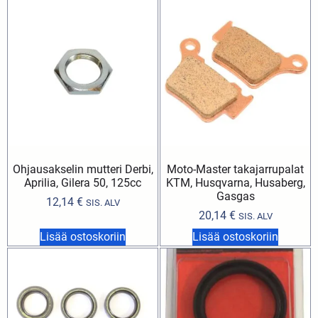
Ohjausakselin mutteri Derbi,
Moto-Master takajarrupalat
Aprilia, Gilera 50, 125cc
KTM, Husqvarna, Husaberg,
Gasgas
12,14
€
SIS. ALV
20,14
€
SIS. ALV
Lisää ostoskoriin
Lisää ostoskoriin