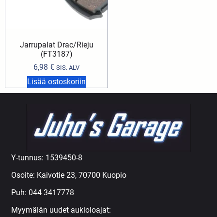
Jarrupalat Drac/Rieju
(FT3187)
6,98
€
SIS. ALV
Lisää ostoskoriin
Y-tunnus: 1539450-8
Osoite: Kaivotie 23, 70700 Kuopio
Puh:
044 3417778
Myymälän uudet aukioloajat: