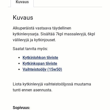
Kuvaus
Kuvaus
Alkuperäistä vastaava täydellinen
kytkinlevysarja. Sisältää 7kpl massalevyjä, 6kpl
välilevyjä ja kytkinjouset.
Saatat tarvita myös:
Kytkinlohkon tiiviste
Kytkinkopan tiiviste
Vaihteistoöljy (15w50)
Liota kytkinlevyjä vaihteistoöljyssä muutama
tunti ennen asennusta.
Sopivuus: