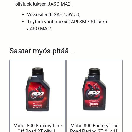
öljyluokituksen JASO MA2.
Viskositeetti SAE 15W-50,
Täyttää vaatimukset API SM / SL sekä
JASO MA-2
Saatat myös pitää...
Motul 800 Factory Line
Motul 800 Factory Line
Off Road 2T öljy 1L
Road Racing 2T öljy 1L