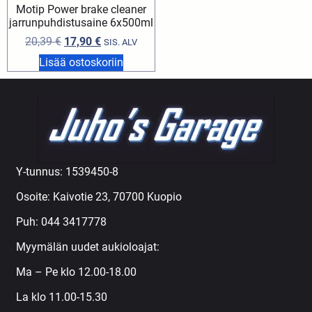
Motip Power brake cleaner
jarrunpuhdistusaine 6x500ml
20,39
€
17,90
€
SIS. ALV
Lisää ostoskoriin
Y-tunnus: 1539450-8
Osoite: Kaivotie 23, 70700 Kuopio
Puh:
044 3417778
Myymälän uudet aukioloajat:
Ma – Pe klo 12.00-18.00
La klo 11.00-15.30