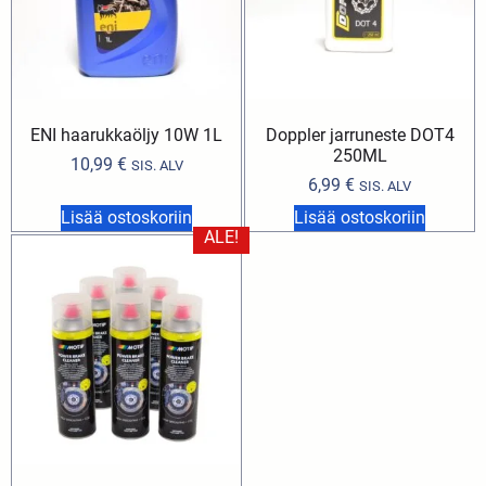
ENI haarukkaöljy 10W 1L
Doppler jarruneste DOT4
250ML
10,99
€
SIS. ALV
6,99
€
SIS. ALV
Lisää ostoskoriin
Lisää ostoskoriin
ALE!