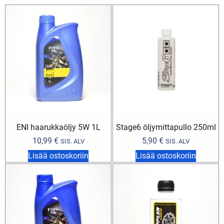
ENI haarukkaöljy 5W 1L
Stage6 öljymittapullo 250ml
10,99
€
5,90
€
SIS. ALV
SIS. ALV
Lisää ostoskoriin
Lisää ostoskoriin