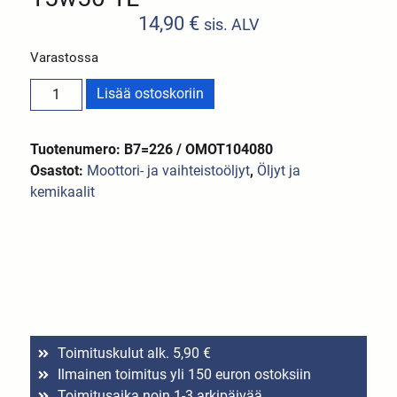
14,90
€
sis. ALV
Varastossa
Lisää ostoskoriin
Tuotenumero: B7=226 / OMOT104080
Osastot:
Moottori- ja vaihteistoöljyt
,
Öljyt ja
kemikaalit
Toimituskulut alk. 5,90 €
Ilmainen toimitus yli 150 euron ostoksiin
Toimitusaika noin 1-3 arkipäivää