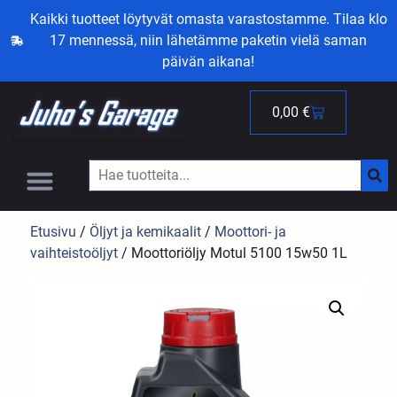
Kaikki tuotteet löytyvät omasta varastostamme. Tilaa klo
17 mennessä, niin lähetämme paketin vielä saman
päivän aikana!
0,00
€
Etusivu
/
Öljyt ja kemikaalit
/
Moottori- ja
vaihteistoöljyt
/ Moottoriöljy Motul 5100 15w50 1L