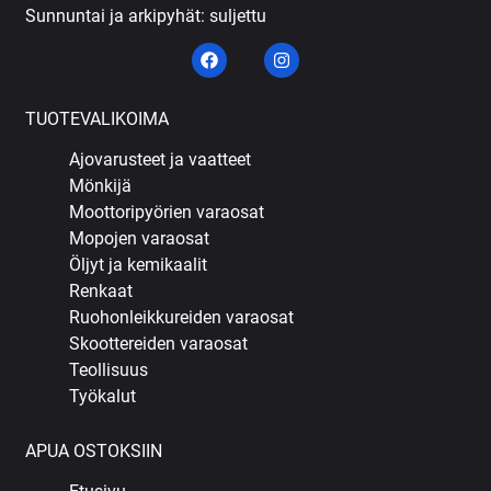
Sunnuntai ja arkipyhät: suljettu
TUOTEVALIKOIMA
Ajovarusteet ja vaatteet
Mönkijä
Moottoripyörien varaosat
Mopojen varaosat
Öljyt ja kemikaalit
Renkaat
Ruohonleikkureiden varaosat
Skoottereiden varaosat
Teollisuus
Työkalut
APUA OSTOKSIIN