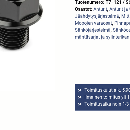
Tuotenumero: T7=121 / S
Osastot:
Anturit
,
Anturit ja
Jäähdytysjärjestelmä
,
Mitt
Mopojen varaosat
,
Pinnapu
Sähköjärjestelmä
,
Sähköo
mäntäsarjat ja sylinterikan
Toimituskulut alk. 5,9
Ilmainen toimitus yli 
Toimitusaika noin 1-3