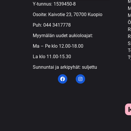
M
Y-tunnus: 1539450-8
M
Osoite: Kaivotie 23, 70700 Kuopio
M
Ö
Puh:
044 3417778
R
Myymälän uudet aukioloajat:
R
S
Ma – Pe klo 12.00-18.00
T
La klo 11.00-15.30
T
Sunnuntai ja arkipyhät: suljettu