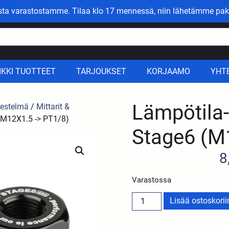
asta varastostamme. Tilaa klo 17 mennessä, niin lähetämme pak
IKKI TUOTTEET
TARJOUKSET
KORJAAMO
YHT
Lämpötila-
jestelmä
/
Mittarit &
 (M12X1.5 -> PT1/8)
Stage6 (M
8
Varastossa
Lisää ostoskorii