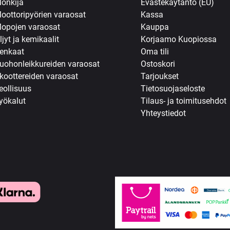
önkijä
Evästekäytäntö (EU)
oottoripyörien varaosat
Kassa
opojen varaosat
Kauppa
ljyt ja kemikaalit
Korjaamo Kuopiossa
enkaat
Oma tili
uohonleikkureiden varaosat
Ostoskori
koottereiden varaosat
Tarjoukset
eollisuus
Tietosuojaseloste
yökalut
Tilaus- ja toimitusehdot
Yhteystiedot