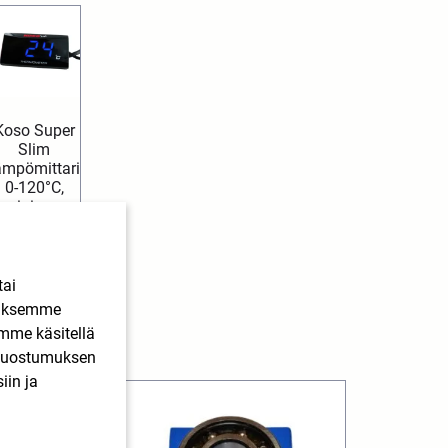
Koso Super
Slim
ämpömittari
0-120°C,
sininen
47,90
€
SIS.
ALV
Lue lisää
tai
ääksemme
imme käsitellä
. Suostumuksen
iin ja