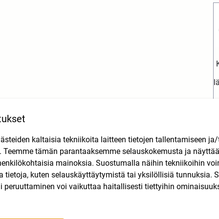
l
tukset
teiden kaltaisia tekniikoita laitteen tietojen tallentamiseen ja/
n. Teemme tämän parantaaksemme selauskokemusta ja näytt
henkilökohtaisia mainoksia. Suostumalla näihin tekniikoihin vo
Tutustu myös
lla tietoja, kuten selauskäyttäytymistä tai yksilöllisiä tunnuksia
 peruuttaminen voi vaikuttaa haitallisesti tiettyihin ominaisuuks