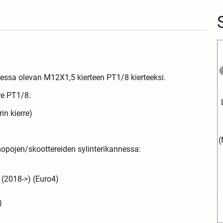
essa olevan M12X1,5 kierteen PT1/8 kierteeksi.
rre PT1/8.
n kierre)
(
pojen/skoottereiden sylinterikannessa:
(2018->) (Euro4)
)