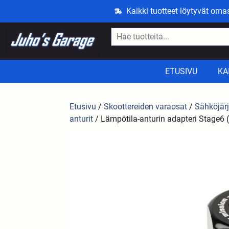
Kaikki tuotteet löytyvät om
ETUSIVU
KA
Etusivu
/
Skoottereiden varaosat
/
Sähköjär
anturit
/ Lämpötila-anturin adapteri Stage6