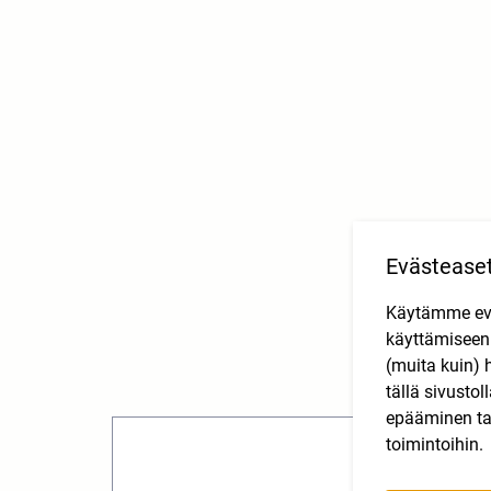
Evästease
Käytämme eväs
käyttämisee
(muita kuin) 
tällä sivusto
epääminen tai
toimintoihin.