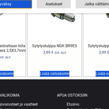
yväksy
Asetukset
Jatka välttäm
iörattaan kiila
Sytytystulppa NGK BR9ES
Sytytystul
Gilera 2,5X3,7mm
3,99
€
3,99
SIS. ALV
SIS. ALV
oskoriin
Lisää ostoskoriin
Lisää o
VALIKOIMA
APUA OSTOKSIIN
jovarusteet ja vaatteet
Etusivu