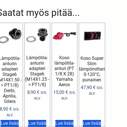
Saatat myös pitää...
Lämpötila-
Koso
Lämpötila-
Koso Super
anturin
lämpötila-
anturin
Slim
adapteri
anturi (PT
adapteri
lämpömittari
Stage6
1/8 X 28)
Stage6
0-120°C,
(M14X1.25 -
Yamaha
M14X1.50 -
punainen
> PT1/8)
Aerox
> PT1/8)
47,90
€
SIS.
Derbi,
8,90
€
15,00
€
SIS.
SIS.
ALV
Aprilia,
ALV
ALV
Gilera
8,90
€
SIS.
ALV
Lue lisää
Lue lisää
Lue lisää
Lue lisää