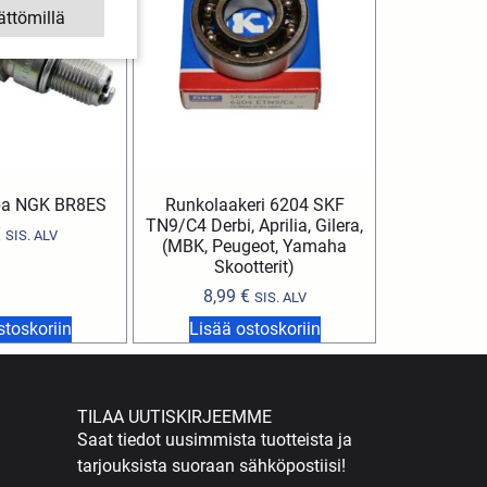
ättömillä
ppa NGK BR8ES
Runkolaakeri 6204 SKF
TN9/C4 Derbi, Aprilia, Gilera,
€
SIS. ALV
(MBK, Peugeot, Yamaha
Skootterit)
8,99
€
SIS. ALV
stoskoriin
Lisää ostoskoriin
TILAA UUTISKIRJEEMME
Saat tiedot uusimmista tuotteista ja
tarjouksista suoraan sähköpostiisi!