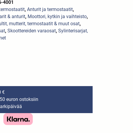
6-4001
 termostaatit
,
Anturit ja termostaatit
,
arit & anturit
,
Moottori, kytkin ja vaihteisto
,
ltit, mutterit, termostaatit & muut osat
,
sat
,
Skoottereiden varaosat
,
Sylinterisarjat,
net
0 €
150 euron ostoksiin
 arkipäivää