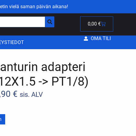
etin vielä saman päivän aikana!
0,00
€
OMA TILI
EYSTIEDOT
anturin adapteri
12X1.5 -> PT1/8)
,90
€
sis. ALV
n