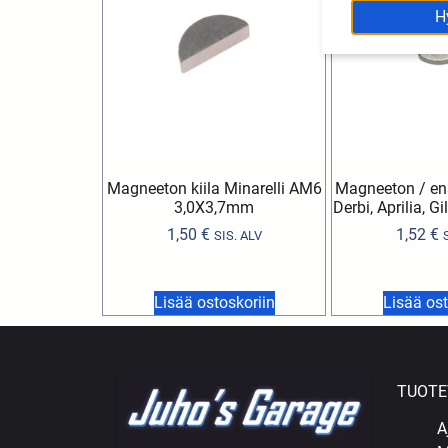
H
Magneeton kiila Minarelli AM6
Magneeton / ens
3,0X3,7mm
Derbi, Aprilia, 
1,50
€
1,52
€
SIS. ALV
Lisää ostoskoriin
Lisää ost
TUOTE
A