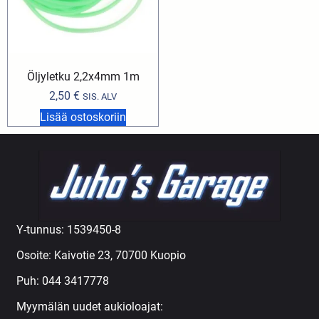
Öljyletku 2,2x4mm 1m
2,50
€
SIS. ALV
Lisää ostoskoriin
Y-tunnus: 1539450-8
Osoite: Kaivotie 23, 70700 Kuopio
Puh:
044 3417778
Myymälän uudet aukioloajat: