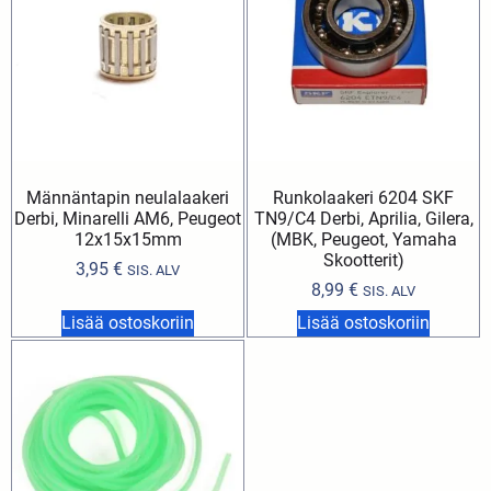
Männäntapin neulalaakeri
Runkolaakeri 6204 SKF
Derbi, Minarelli AM6, Peugeot
TN9/C4 Derbi, Aprilia, Gilera,
12x15x15mm
(MBK, Peugeot, Yamaha
Skootterit)
3,95
€
SIS. ALV
8,99
€
SIS. ALV
Lisää ostoskoriin
Lisää ostoskoriin