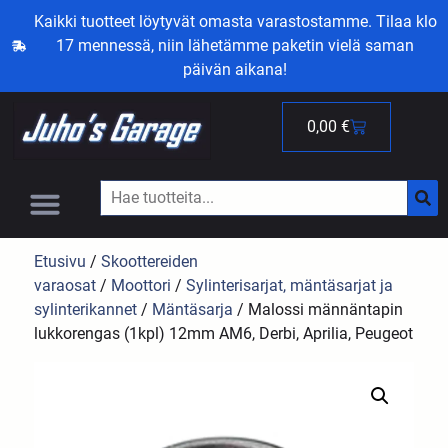
Kaikki tuotteet löytyvät omasta varastostamme. Tilaa klo
17 mennessä, niin lähetämme paketin vielä saman
päivän aikana!
0,00
€
Etusivu
/
Skoottereiden
varaosat
/
Moottori
/
Sylinterisarjat, mäntäsarjat ja
sylinterikannet
/
Mäntäsarja
/ Malossi männäntapin
lukkorengas (1kpl) 12mm AM6, Derbi, Aprilia, Peugeot