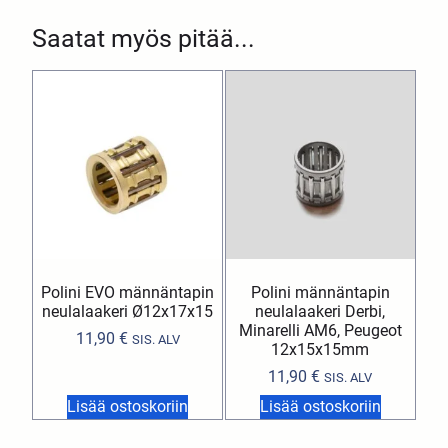
Saatat myös pitää...
Polini EVO männäntapin
Polini männäntapin
neulalaakeri Ø12x17x15
neulalaakeri Derbi,
Minarelli AM6, Peugeot
11,90
€
SIS. ALV
12x15x15mm
11,90
€
SIS. ALV
Lisää ostoskoriin
Lisää ostoskoriin