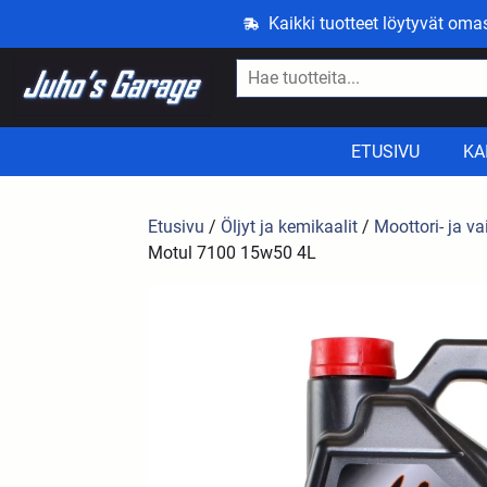
Kaikki tuotteet löytyvät om
ETUSIVU
KA
Etusivu
/
Öljyt ja kemikaalit
/
Moottori- ja va
Motul 7100 15w50 4L