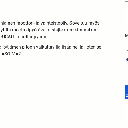
jainen moottori- ja vaihteistoöljy. Soveltuu myös
 Täyttää moottoripyörävalmistajien korkeimmatkin
M
DUCATI -moottoripyöriin.
 kytkimen pitoon vaikuttavilla lisäaineilla, joten se
n JASO MA2.
o