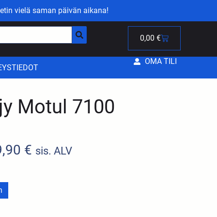
etin vielä saman päivän aikana!
0,00
€
OMA TILI
EYSTIEDOT
jy Motul 7100
9,90
€
sis. ALV
n