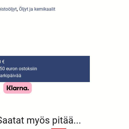
istoöljyt
,
Öljyt ja kemikaalit
0 €
150 euron ostoksiin
 arkipäivää
Saatat myös pitää...