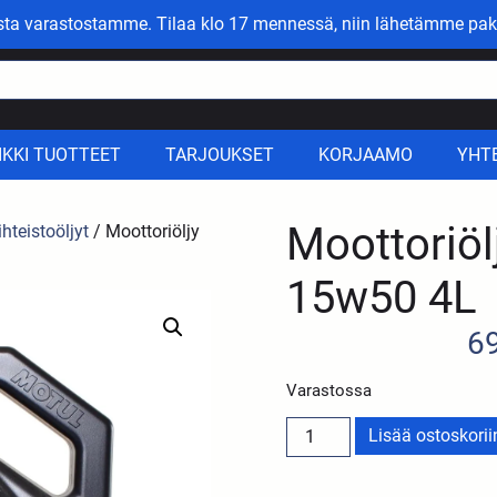
asta varastostamme. Tilaa klo 17 mennessä, niin lähetämme pak
IKKI TUOTTEET
TARJOUKSET
KORJAAMO
YHT
Moottoriöl
ihteistoöljyt
/ Moottoriöljy
15w50 4L
6
Varastossa
Lisää ostoskorii