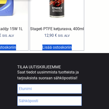
kaöljy 15W 1L
Stage6 PTFE ketjurasva, 400ml
€
12,90
€
SIS. ALV
SIS. ALV
stoskoriin
Lisää ostoskoriin
TILAA UUTISKIRJEEMME
Saat tiedot uusimmista tuotteista ja
tarjouksista suoraan sähköpostiisi!