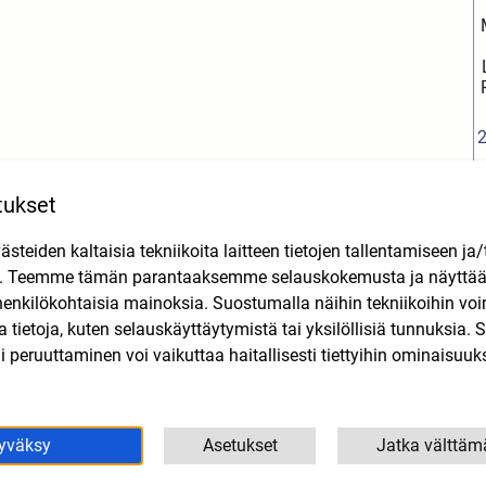
tukset
o
teiden kaltaisia tekniikoita laitteen tietojen tallentamiseen ja/
n. Teemme tämän parantaaksemme selauskokemusta ja näytt
Tutustu myös
henkilökohtaisia mainoksia. Suostumalla näihin tekniikoihin vo
lla tietoja, kuten selauskäyttäytymistä tai yksilöllisiä tunnuksia
 peruuttaminen voi vaikuttaa haitallisesti tiettyihin ominaisuuks
yväksy
Asetukset
Jatka välttäm