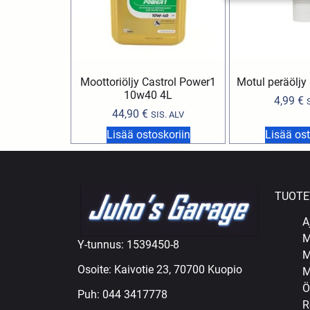
Moottoriöljy Castrol Power1
Motul peräölj
10w40 4L
4,99
€
44,90
€
SIS. ALV
Lisää ostoskoriin
Lisää ost
TUOTE
A
M
Y-tunnus: 1539450-8
M
Osoite: Kaivotie 23, 70700 Kuopio
M
Ö
Puh:
044 3417778
R