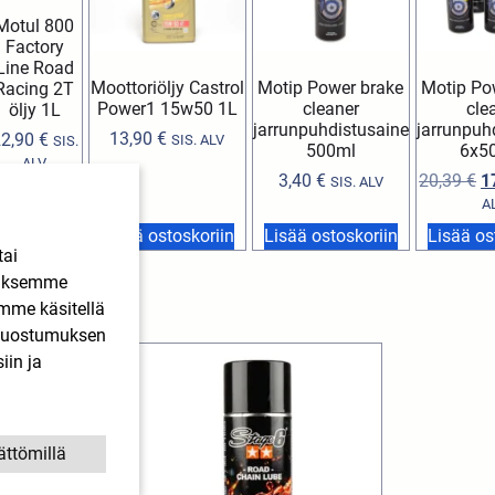
Motul 800
Factory
Line Road
Moottoriöljy Castrol
Motip Power brake
Motip Po
Racing 2T
Power1 15w50 1L
cleaner
cle
öljy 1L
jarrunpuhdistusaine
jarrunpuh
13,90
€
22,90
€
SIS. ALV
SIS.
500ml
6x5
ALV
3,40
€
20,39
€
1
SIS. ALV
A
Lisää
stoskoriin
Lisää ostoskoriin
Lisää ostoskoriin
Lisää os
tai
ääksemme
imme käsitellä
. Suostumuksen
iin ja
ättömillä