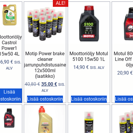
ALE!
oottoriöljy
Castrol
Power1
Motip Power brake
Moottoriöljy Motul
Motul 80
15w50 4L
cleaner
5100 15w50 1L
Line Off
46,90
€
SIS.
jarrunpuhdistusaine
ölj
14,90
€
SIS. ALV
ALV
12x500ml
20,90
€
(laatikko)
40,80
€
35,00
€
SIS.
ALV
Lisää
stoskoriin
Lisää ostoskoriin
Lisää ostoskoriin
Lisää os