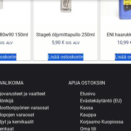
y 80w90 150ml
Stage6 öljymittapullo 250ml
ENI haaruk
5,90
€
10,99
SIS. ALV
SIS. ALV
oskoriin
Lisää ostoskoriin
Lisää o
VALIKOIMA
APUA OSTOKSIIN
jovarusteet ja vaatteet
Etusivu
önkijä
Evästekäytäntö (EU)
oottoripyörien varaosat
Kassa
opojen varaosat
Kauppa
ljyt ja kemikaalit
Korjaamo Kuopiossa
enkaat
Oma tili