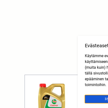
Evästease
Käytämme eväs
käyttämisee
(muita kuin) 
tällä sivusto
epääminen tai
toimintoihin.
H