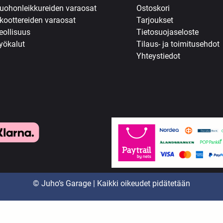
uohonleikkureiden varaosat
Ostoskori
koottereiden varaosat
Tarjoukset
eollisuus
Tietosuojaseloste
yökalut
Tilaus- ja toimitusehdot
Yhteystiedot
© Juho’s Garage | Kaikki oikeudet pidätetään