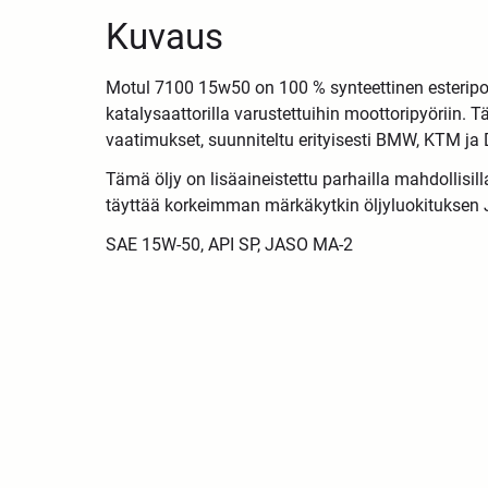
Kuvaus
Motul 7100 15w50 on 100 % synteettinen esteripoh
katalysaattorilla varustettuihin moottoripyöriin.
vaatimukset, suunniteltu erityisesti BMW, KTM ja 
Tämä öljy on lisäaineistettu parhailla mahdollisilla
täyttää korkeimman märkäkytkin öljyluokitukse
SAE 15W-50, API SP, JASO MA-2