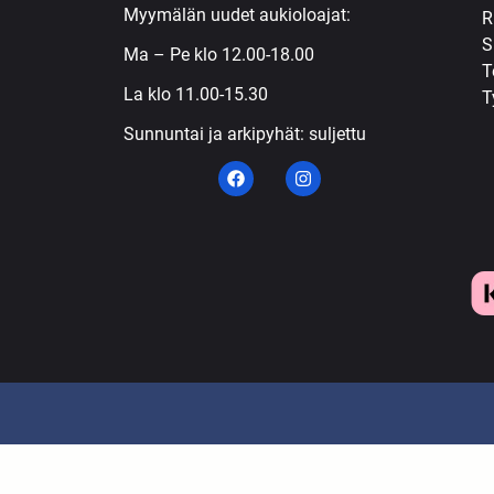
Myymälän uudet aukioloajat:
R
S
Ma – Pe klo 12.00-18.00
T
La klo 11.00-15.30
T
Sunnuntai ja arkipyhät: suljettu