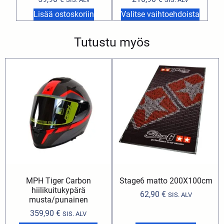
Lisää ostoskoriin
Valitse vaihtoehdoista
Tutustu myös
MPH Tiger Carbon
Stage6 matto 200X100cm
hiilikuitukypärä
62,90
€
SIS. ALV
musta/punainen
359,90
€
SIS. ALV