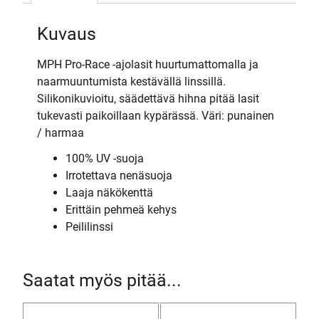
Kuvaus
MPH Pro-Race -ajolasit huurtumattomalla ja
naarmuuntumista kestävällä linssillä.
Silikonikuvioitu, säädettävä hihna pitää lasit
tukevasti paikoillaan kypärässä. Väri: punainen
/ harmaa
100% UV -suoja
Irrotettava nenäsuoja
Laaja näkökenttä
Erittäin pehmeä kehys
Peililinssi
Saatat myös pitää...