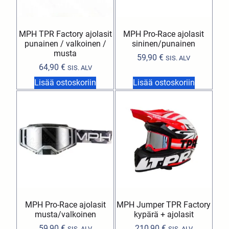
MPH TPR Factory ajolasit
MPH Pro-Race ajolasit
punainen / valkoinen /
sininen/punainen
musta
59,90
€
SIS. ALV
64,90
€
SIS. ALV
Lisää ostoskoriin
Lisää ostoskoriin
MPH Pro-Race ajolasit
MPH Jumper TPR Factory
musta/valkoinen
kypärä + ajolasit
59,90
€
210,90
€
SIS. ALV
SIS. ALV