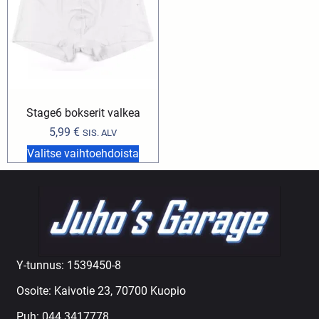
Stage6 bokserit valkea
5,99
€
SIS. ALV
Valitse vaihtoehdoista
Y-tunnus: 1539450-8
Osoite: Kaivotie 23, 70700 Kuopio
Puh:
044 3417778