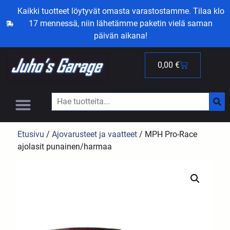
Kaikki tuotteet löytyvät omasta varastostamme. Tilaa klo
17 mennessä, niin lähetämme paketin vielä saman
päivän aikana!
0,00
€
Etusivu
/
Ajovarusteet ja vaatteet
/ MPH Pro-Race
ajolasit punainen/harmaa