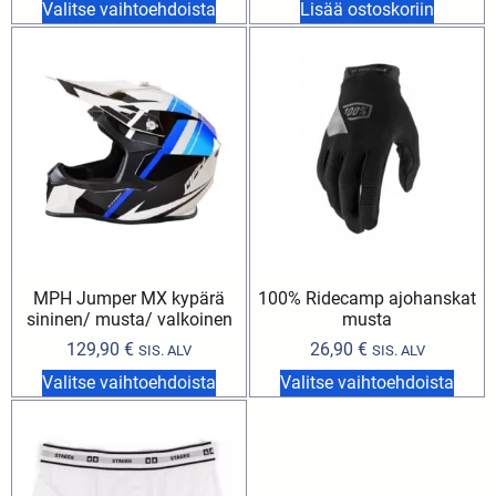
Valitse vaihtoehdoista
Lisää ostoskoriin
MPH Jumper MX kypärä
100% Ridecamp ajohanskat
sininen/ musta/ valkoinen
musta
129,90
€
26,90
€
SIS. ALV
SIS. ALV
Valitse vaihtoehdoista
Valitse vaihtoehdoista