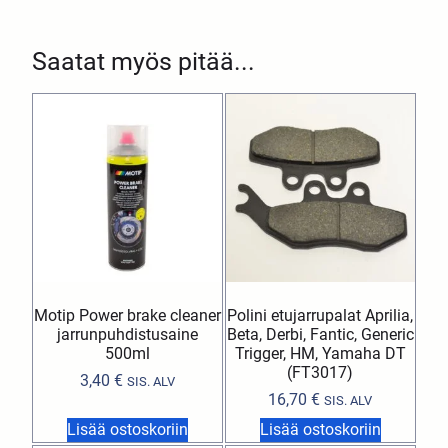
Saatat myös pitää...
Motip Power brake cleaner
Polini etujarrupalat Aprilia,
jarrunpuhdistusaine
Beta, Derbi, Fantic, Generic
500ml
Trigger, HM, Yamaha DT
(FT3017)
3,40
€
SIS. ALV
16,70
€
SIS. ALV
Lisää ostoskoriin
Lisää ostoskoriin