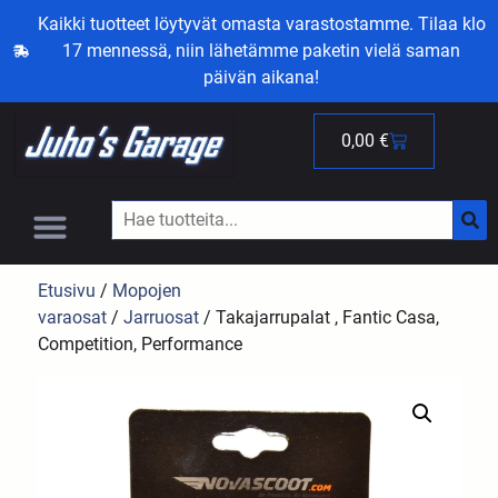
Kaikki tuotteet löytyvät omasta varastostamme. Tilaa klo
17 mennessä, niin lähetämme paketin vielä saman
päivän aikana!
0,00
€
Etusivu
/
Mopojen
varaosat
/
Jarruosat
/ Takajarrupalat , Fantic Casa,
Competition, Performance