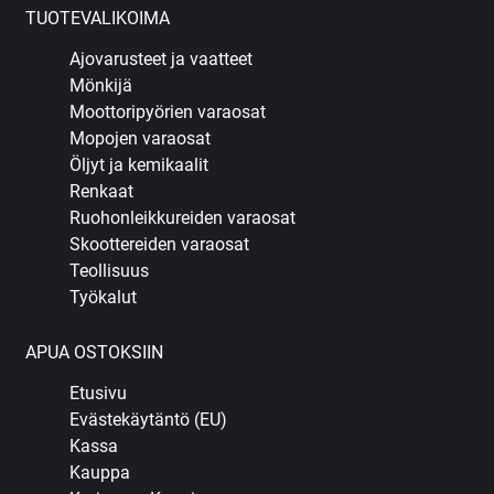
TUOTEVALIKOIMA
Ajovarusteet ja vaatteet
Mönkijä
Moottoripyörien varaosat
Mopojen varaosat
Öljyt ja kemikaalit
Renkaat
Ruohonleikkureiden varaosat
Skoottereiden varaosat
Teollisuus
Työkalut
APUA OSTOKSIIN
Etusivu
Evästekäytäntö (EU)
Kassa
Kauppa