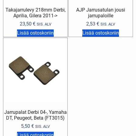
Takajarrulevy 218mm Derbi,
AJP Jarrusatulan jousi
Aprilia, Gilera 2011->
jarrupaloille
23,50
€
2,53
€
SIS. ALV
SIS. ALV
Lisää ostoskoriin
Lisää ostoskoriin
Jarrupalat Derbi 04-, Yamaha
DT, Peugeot, Beta (FT3015)
5,50
€
SIS. ALV
Lisää ostoskoriin