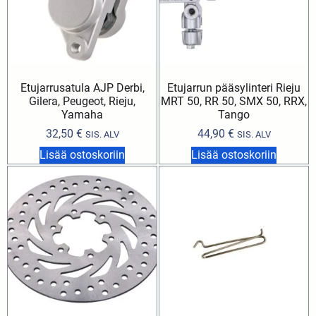
Etujarrusatula AJP Derbi,
Etujarrun pääsylinteri Rieju
Gilera, Peugeot, Rieju,
MRT 50, RR 50, SMX 50, RRX,
Yamaha
Tango
32,50
€
44,90
€
SIS. ALV
SIS. ALV
Lisää ostoskoriin
Lisää ostoskoriin