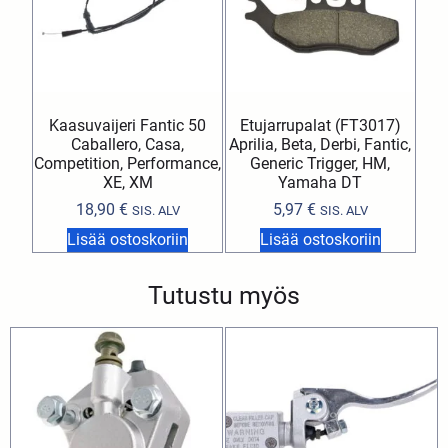
Kaasuvaijeri Fantic 50
Etujarrupalat (FT3017)
Caballero, Casa,
Aprilia, Beta, Derbi, Fantic,
Competition, Performance,
Generic Trigger, HM,
XE, XM
Yamaha DT
18,90
€
5,97
€
SIS. ALV
SIS. ALV
Lisää ostoskoriin
Lisää ostoskoriin
Tutustu myös