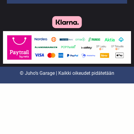
© Juho’s Garage | Kaikki oikeudet pidätetään