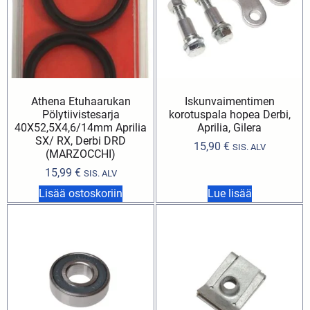
Athena Etuhaarukan
Iskunvaimentimen
Pölytiivistesarja
korotuspala hopea Derbi,
40X52,5X4,6/14mm Aprilia
Aprilia, Gilera
SX/ RX, Derbi DRD
15,90
€
SIS. ALV
(MARZOCCHI)
15,99
€
SIS. ALV
Lisää ostoskoriin
Lue lisää