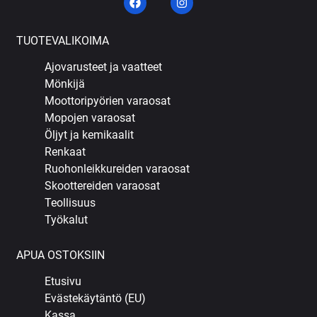
TUOTEVALIKOIMA
Ajovarusteet ja vaatteet
Mönkijä
Moottoripyörien varaosat
Mopojen varaosat
Öljyt ja kemikaalit
Renkaat
Ruohonleikkureiden varaosat
Skoottereiden varaosat
Teollisuus
Työkalut
APUA OSTOKSIIN
Etusivu
Evästekäytäntö (EU)
Kassa