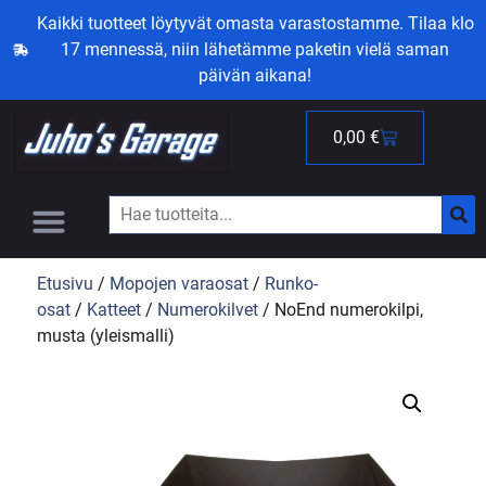
Kaikki tuotteet löytyvät omasta varastostamme. Tilaa klo
17 mennessä, niin lähetämme paketin vielä saman
päivän aikana!
0,00
€
Etusivu
/
Mopojen varaosat
/
Runko-
osat
/
Katteet
/
Numerokilvet
/ NoEnd numerokilpi,
musta (yleismalli)