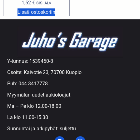
1,52
€
SIS. ALV
Lisää ostoskoriin
Y-tunnus: 1539450-8
Osoite: Kaivotie 23, 70700 Kuopio
Puh:
044 3417778
Myymälän uudet aukioloajat:
Ma – Pe klo 12.00-18.00
La klo 11.00-15.30
Sunnuntai ja arkipyhät: suljettu