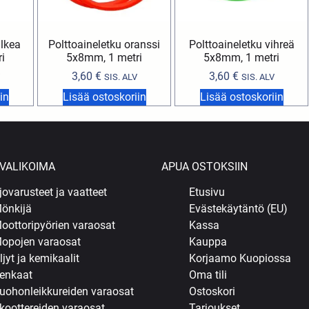
alkea
Polttoaineletku oranssi
Polttoaineletku vihreä
i
5x8mm, 1 metri
5x8mm, 1 metri
3,60
€
3,60
€
SIS. ALV
SIS. ALV
in
Lisää ostoskoriin
Lisää ostoskoriin
VALIKOIMA
APUA OSTOKSIIN
jovarusteet ja vaatteet
Etusivu
önkijä
Evästekäytäntö (EU)
oottoripyörien varaosat
Kassa
opojen varaosat
Kauppa
ljyt ja kemikaalit
Korjaamo Kuopiossa
enkaat
Oma tili
uohonleikkureiden varaosat
Ostoskori
koottereiden varaosat
Tarjoukset