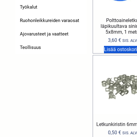
Työkalut
Polttoaineletk
Ruohonleikkureiden varaosat
läpikuultava sin
5x8mm, 1 metr
Ajovarusteet ja vaatteet
3,60
€
SIS. ALV
Teollisuus
Lisää ostoskori
Letkunkiristin 6m
0,50
€
SIS. ALV