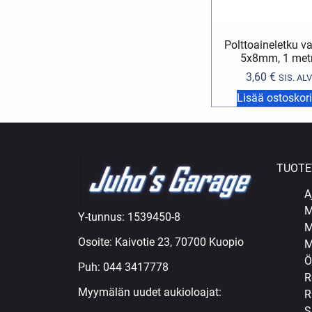
Polttoaineletku v
5x8mm, 1 metr
3,60
€
SIS. ALV
Lisää ostoskori
TUOTE
A
M
Y-tunnus: 1539450-8
M
Osoite: Kaivotie 23, 70700 Kuopio
M
Ö
Puh:
044 3417778
R
Myymälän uudet aukioloajat:
R
S