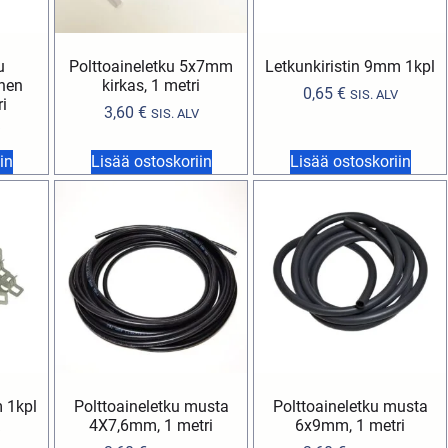
u
Polttoaineletku 5x7mm
Letkunkiristin 9mm 1kpl
inen
kirkas, 1 metri
0,65
€
SIS. ALV
i
3,60
€
SIS. ALV
in
Lisää ostoskoriin
Lisää ostoskoriin
m 1kpl
Polttoaineletku musta
Polttoaineletku musta
4X7,6mm, 1 metri
6x9mm, 1 metri