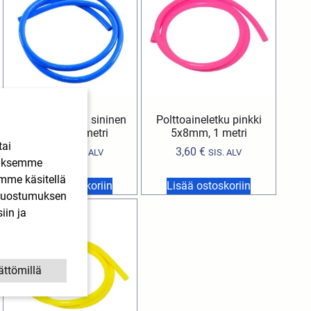
Polttoaineletku sininen
Polttoaineletku pinkki
5x8mm, 1 metri
5x8mm, 1 metri
tai
3,60
€
3,60
€
SIS. ALV
SIS. ALV
ääksemme
imme käsitellä
Lisää ostoskoriin
Lisää ostoskoriin
. Suostumuksen
iin ja
ättömillä