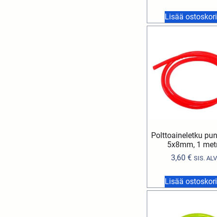
Lisää ostoskori
Polttoaineletku pu
5x8mm, 1 metr
3,60
€
SIS. ALV
Lisää ostoskori