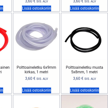
3,60
€
3,60
€
SIS. ALV
SIS. ALV
in
Lisää ostoskoriin
Lisää ostoskoriin
nainen
Polttoaineletku 6x9mm
Polttoaineletku musta
i
kirkas, 1 metri
5x8mm, 1 metri
3,60
€
3,60
€
SIS. ALV
SIS. ALV
in
Lisää ostoskoriin
Lisää ostoskoriin