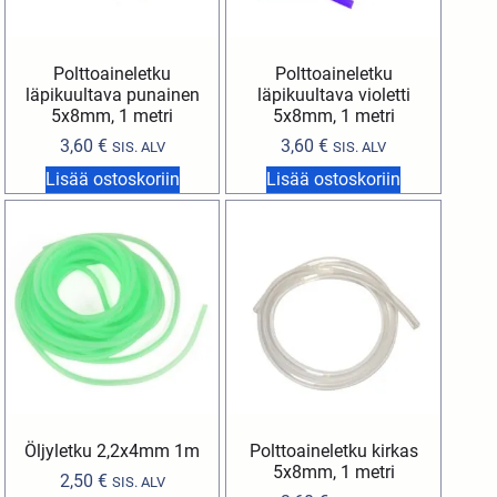
Polttoaineletku
Polttoaineletku
läpikuultava punainen
läpikuultava violetti
5x8mm, 1 metri
5x8mm, 1 metri
3,60
€
3,60
€
SIS. ALV
SIS. ALV
Lisää ostoskoriin
Lisää ostoskoriin
Öljyletku 2,2x4mm 1m
Polttoaineletku kirkas
5x8mm, 1 metri
2,50
€
SIS. ALV