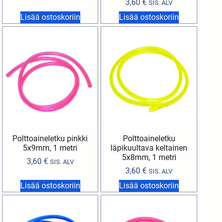
3,60
€
SIS. ALV
Lisää ostoskoriin
Lisää ostoskoriin
Polttoaineletku pinkki
Polttoaineletku
5x9mm, 1 metri
läpikuultava keltainen
5x8mm, 1 metri
3,60
€
SIS. ALV
3,60
€
SIS. ALV
Lisää ostoskoriin
Lisää ostoskoriin