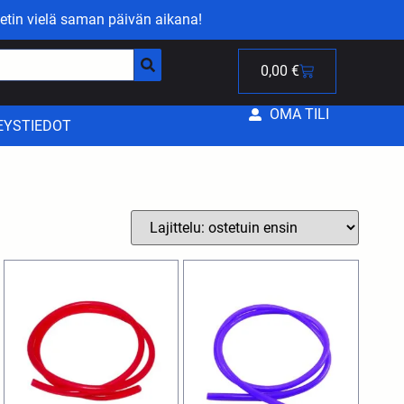
etin vielä saman päivän aikana!
0,00
€
OMA TILI
EYSTIEDOT