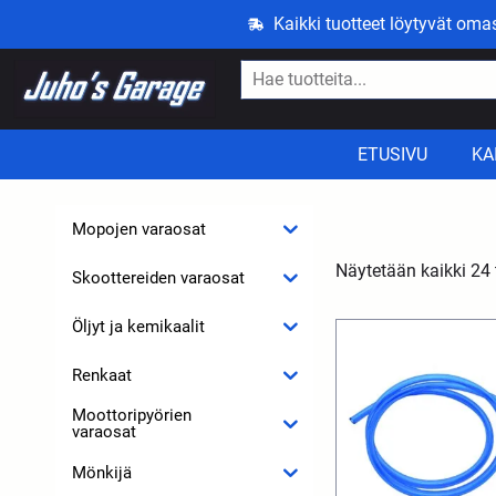
Kaikki tuotteet löytyvät om
ETUSIVU
KA
Mopojen varaosat
Näytetään kaikki 24 
Skoottereiden varaosat
Öljyt ja kemikaalit
Renkaat
Moottoripyörien
varaosat
Mönkijä