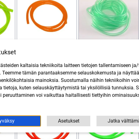
tukset
u
Polttoaineletku
Polttoaineletku 5x7mm
reä
läpikuultava oranssi
vihreä 1m
teiden kaltaisia tekniikoita laitteen tietojen tallentamiseen ja/
i
5x8mm, 1 metri
3,60
€
SIS. ALV
n. Teemme tämän parantaaksemme selauskokemusta ja näytt
3,60
€
SIS. ALV
henkilökohtaisia mainoksia. Suostumalla näihin tekniikoihin vo
in
Lisää ostoskoriin
Lisää ostoskoriin
lla tietoja, kuten selauskäyttäytymistä tai yksilöllisiä tunnuksia
 peruuttaminen voi vaikuttaa haitallisesti tiettyihin ominaisuuks
yväksy
Asetukset
Jatka välttäm