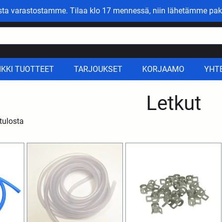
asta varastostamme. Tilaa klo 17 mennessä, niin lähetämme pak
IKKI TUOTTEET
TARJOUKSET
KORJAAMO
YHT
Letkut
tulosta