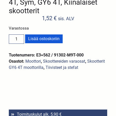
4T, Sym, GY6 4T, Kiinalaiset
skootterit
1,52
€
sis. ALV
Varastossa
Lisää ostoskoriin
Tuotenumero: E3=562 / 91302-M9T-000
Osastot:
Moottori
,
Skoottereiden varaosat
,
Skootterit
GY6 4T moottorilla
,
Tiivisteet ja stefat
Toimituskulut alk. 5,90 €