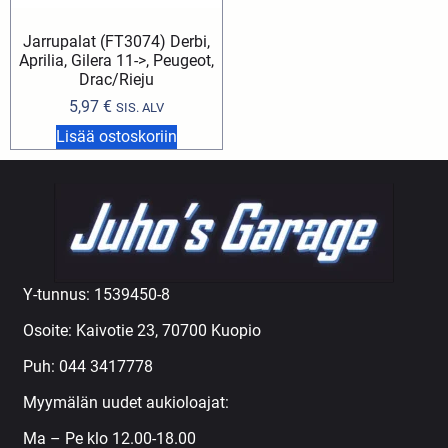
Jarrupalat (FT3074) Derbi,
Aprilia, Gilera 11->, Peugeot,
Drac/Rieju
5,97
€
SIS. ALV
Lisää ostoskoriin
Y-tunnus: 1539450-8
Osoite: Kaivotie 23, 70700 Kuopio
Puh:
044 3417778
Myymälän uudet aukioloajat:
Ma – Pe klo 12.00-18.00