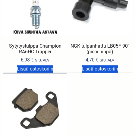
Sytytystulppa Champion
NGK tulpanhattu LB05F 90°
RA6HC Trapper
(pieni nippa)
6,98
€
4,70
€
SIS. ALV
SIS. ALV
Lisää ostoskoriin
Lisää ostoskoriin