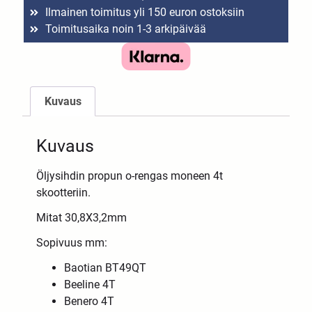
Ilmainen toimitus yli 150 euron ostoksiin
Toimitusaika noin 1-3 arkipäivää
Kuvaus
Kuvaus
Öljysihdin propun o-rengas moneen 4t
skootteriin.
Mitat 30,8X3,2mm
Sopivuus mm:
Baotian BT49QT
Beeline 4T
Benero 4T