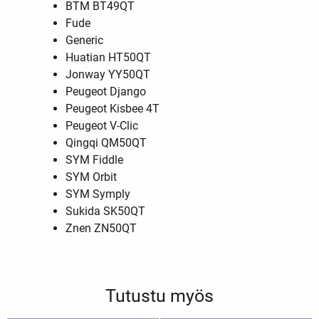
BTM BT49QT
Fude
Generic
Huatian HT50QT
Jonway YY50QT
Peugeot Django
Peugeot Kisbee 4T
Peugeot V-Clic
Qingqi QM50QT
SYM Fiddle
SYM Orbit
SYM Symply
Sukida SK50QT
Znen ZN50QT
Tutustu myös