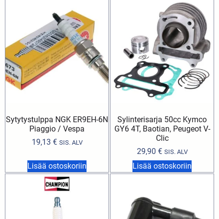
Sytytystulppa NGK ER9EH-6N
Sylinterisarja 50cc Kymco
Piaggio / Vespa
GY6 4T, Baotian, Peugeot V-
Clic
19,13
€
SIS. ALV
29,90
€
SIS. ALV
Lisää ostoskoriin
Lisää ostoskoriin