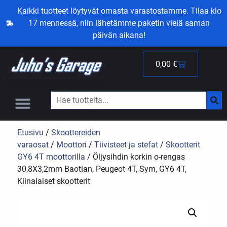
Kaikki tuotteet löytyvät omasta varastostamme. Tilaa klo
17 mennessä, niin lähetämme paketin vielä saman
päivän aikana!
0,00
€
Etusivu
/
Skoottereiden
varaosat
/
Moottori
/
Tiivisteet ja stefat
/
Skootterit
GY6 4T moottorilla
/ Öljysihdin korkin o-rengas
30,8X3,2mm Baotian, Peugeot 4T, Sym, GY6 4T,
Kiinalaiset skootterit