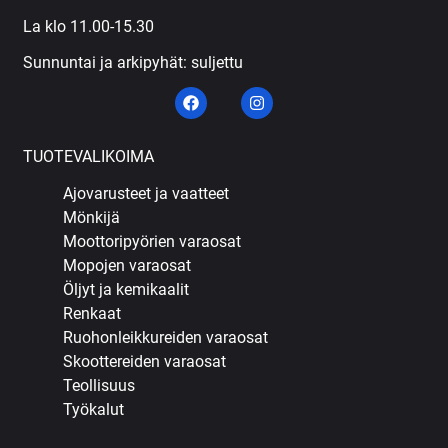
La klo 11.00-15.30
Sunnuntai ja arkipyhät: suljettu
TUOTEVALIKOIMA
Ajovarusteet ja vaatteet
Mönkijä
Moottoripyörien varaosat
Mopojen varaosat
Öljyt ja kemikaalit
Renkaat
Ruohonleikkureiden varaosat
Skoottereiden varaosat
Teollisuus
Työkalut