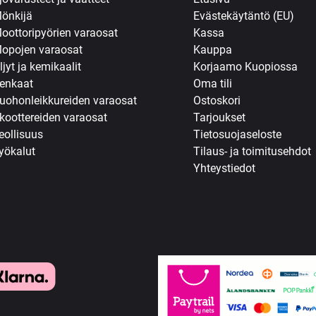
önkijä
Evästekäytäntö (EU)
oottoripyörien varaosat
Kassa
opojen varaosat
Kauppa
ljyt ja kemikaalit
Korjaamo Kuopiossa
enkaat
Oma tili
uohonleikkureiden varaosat
Ostoskori
koottereiden varaosat
Tarjoukset
eollisuus
Tietosuojaseloste
yökalut
Tilaus- ja toimitusehdot
Yhteystiedot