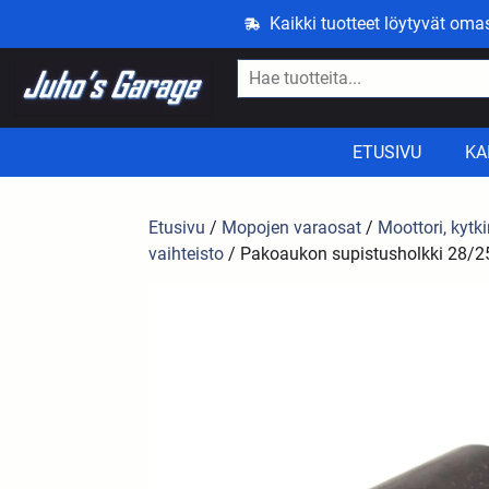
Kaikki tuotteet löytyvät om
ETUSIVU
KA
Etusivu
/
Mopojen varaosat
/
Moottori, kytki
vaihteisto
/ Pakoaukon supistusholkki 28/