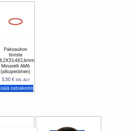
Pakoaukon
tiiviste
8,2X33,4X2,6mm
Minarelli AM6
(alkuperäinen)
5,50
€
SIS. ALV
isää ostoskoriin