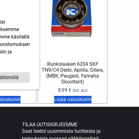
tai
ääksemme
imme käsitellä
. Suostumuksen
iin ja
kseli Aprilia,
Runkolaakeri 6204 SKF
Gilera 06-
TN9/C4 Derbi, Aprilia, Gilera,
(MBK, Peugeot, Yamaha
ättömillä
€
SIS. ALV
Skootterit)
8,99
€
SIS. ALV
stoskoriin
Lisää ostoskoriin
TILAA UUTISKIRJEEMME
Saat tiedot uusimmista tuotteista ja
tarjouksista suoraan sähköpostiisi!