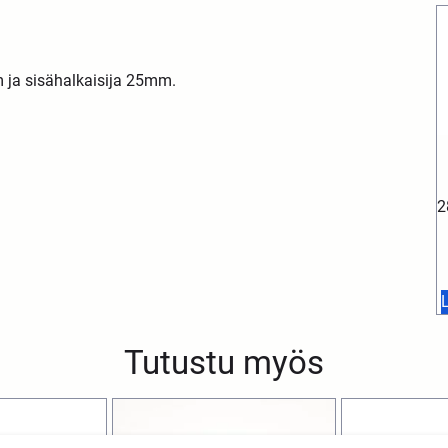
m ja sisähalkaisija 25mm.
2
L
Tutustu myös