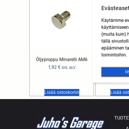
Evästease
Käytämme eväs
käyttämisee
(muita kuin) 
tällä sivusto
epääminen tai
toimintoihin.
Öljyproppu Minarelli AM6
Kytkinkeskiön
Derbi, Apri
1,92
€
SIS. ALV
H
1,92
€
Lisää ostoskoriin
Lisää ost
TUOTE
A