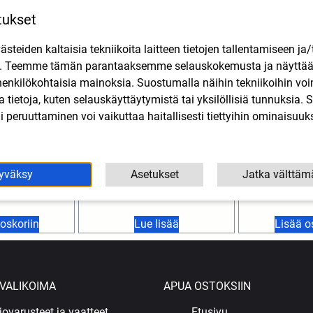
tukset
teiden kaltaisia tekniikoita laitteen tietojen tallentamiseen ja/
n. Teemme tämän parantaaksemme selauskokemusta ja näytt
henkilökohtaisia mainoksia. Suostumalla näihin tekniikoihin vo
lla tietoja, kuten selauskäyttäytymistä tai yksilöllisiä tunnuksia
 peruuttaminen voi vaikuttaa haitallisesti tiettyihin ominaisuuks
 lukkoprikka
Top Performance vesipumpun
Vesipumpun a
lia, Gilera
korjaussarja Aprilia, Derbi,
Derbi, 
Gilera 06->
yväksy
Asetukset
Jatka välttäm
13,91
SIS. ALV
18,90
€
SIS. ALV
oskoriin
Lue lisää
Lisää o
VALIKOIMA
APUA OSTOKSIIN
jovarusteet ja vaatteet
Etusivu