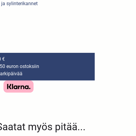
 ja sylinterikannet
0 €
150 euron ostoksiin
 arkipäivää
Saatat myös pitää...