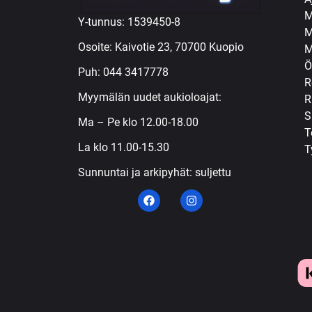
M
Y-tunnus: 1539450-8
M
Osoite: Kaivotie 23, 70700 Kuopio
M
Ö
Puh:
044 3417778
R
Myymälän uudet aukioloajat:
R
S
Ma – Pe klo 12.00-18.00
T
La klo 11.00-15.30
T
Sunnuntai ja arkipyhät: suljettu