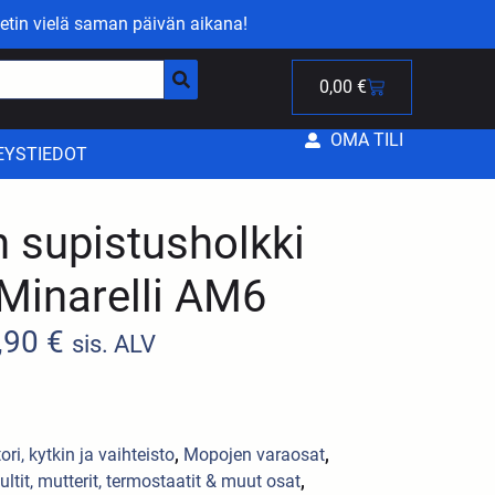
etin vielä saman päivän aikana!
0,00
€
OMA TILI
EYSTIEDOT
 supistusholkki
inarelli AM6
,90
€
sis. ALV
ri, kytkin ja vaihteisto
,
Mopojen varaosat
,
ltit, mutterit, termostaatit & muut osat
,