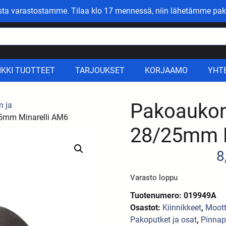
asta varastostamme. Tilaa klo 17 mennessä, niin lähetämme pak
IKKI TUOTTEET
TARJOUKSET
KORJAAMO
YHT
Pakoaukon
n ja
25mm Minarelli AM6
28/25mm M
8
Varasto loppu
Tuotenumero: 019949A
Osastot:
Kiinnikkeet
,
Mootto
Pakoputket ja osat
,
Pinnapu