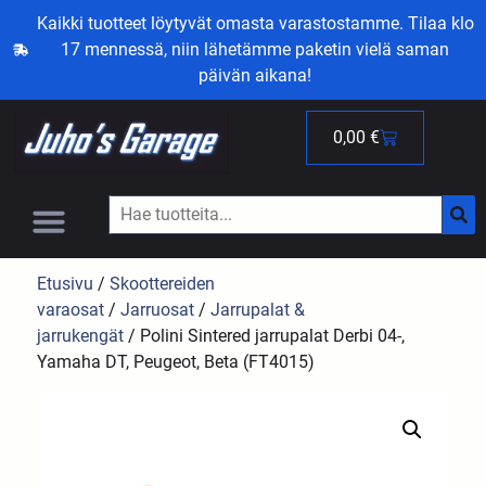
Kaikki tuotteet löytyvät omasta varastostamme. Tilaa klo
17 mennessä, niin lähetämme paketin vielä saman
päivän aikana!
0,00
€
Etusivu
/
Skoottereiden
varaosat
/
Jarruosat
/
Jarrupalat &
jarrukengät
/ Polini Sintered jarrupalat Derbi 04-,
Yamaha DT, Peugeot, Beta (FT4015)