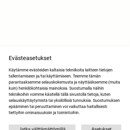
Evästeasetukset
Käytämme evästeiden kaltaisia tekniikoita laitteen tietojen
tallentamiseen ja/tai käyttämiseen. Teemme tämän
parantaaksemme selauskokemusta ja näyttääksemme (muita
kuin) henkilökohtaisia mainoksia. Suostumalla näihin
tekniikoihin voimme käsitellä tällä sivustolla tietoja, kuten
selauskäyttäytymistä tai yksilöllisiä tunnuksia. Suostumuksen
epääminen tai peruuttaminen voi vaikuttaa haitallisesti
tiettyihin ominaisuuksiin ja toimintoihin.
Jatka välttämättömillä
Asetukset