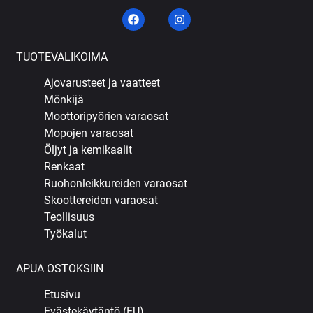
TUOTEVALIKOIMA
Ajovarusteet ja vaatteet
Mönkijä
Moottoripyörien varaosat
Mopojen varaosat
Öljyt ja kemikaalit
Renkaat
Ruohonleikkureiden varaosat
Skoottereiden varaosat
Teollisuus
Työkalut
APUA OSTOKSIIN
Etusivu
Evästekäytäntö (EU)