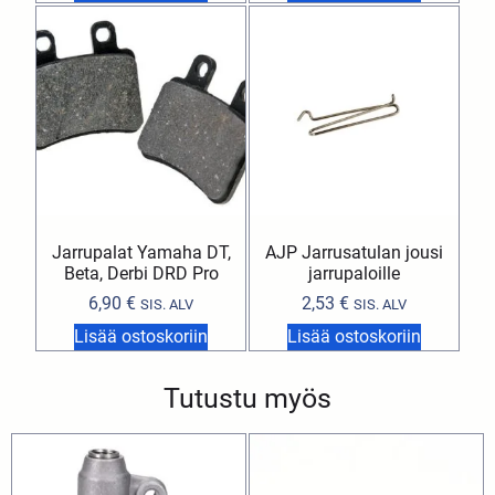
Jarrupalat Yamaha DT,
AJP Jarrusatulan jousi
Beta, Derbi DRD Pro
jarrupaloille
6,90
€
2,53
€
SIS. ALV
SIS. ALV
Lisää ostoskoriin
Lisää ostoskoriin
Tutustu myös