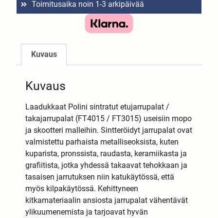
Toimitusaika noin 1-3 arkipäivää
Kuvaus
Kuvaus
Laadukkaat Polini sintratut etujarrupalat /
takajarrupalat (FT4015 / FT3015) useisiin mopo
ja skootteri malleihin. Sintteröidyt jarrupalat ovat
valmistettu parhaista metalliseoksista, kuten
kuparista, pronssista, raudasta, keramiikasta ja
grafiitista, jotka yhdessä takaavat tehokkaan ja
tasaisen jarrutuksen niin katukäytössä, että
myös kilpakäytössä. Kehittyneen
kitkamateriaalin ansiosta jarrupalat vähentävät
ylikuumenemista ja tarjoavat hyvän