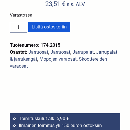
23,51
€
sis. ALV
Varastossa
Lisää ostoskoriin
Tuotenumero: 174.2015
Osastot:
Jarruosat
,
Jarruosat
,
Jarrupalat
,
Jarrupalat
& jarrukengät
,
Mopojen varaosat
,
Skoottereiden
varaosat
Toimituskulut alk. 5,90 €
Ilmainen toimitus yli 150 euron ostoksiin