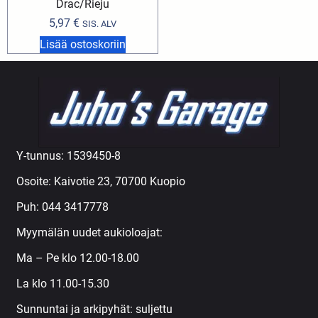
Drac/Rieju
5,97
€
SIS. ALV
Lisää ostoskoriin
Y-tunnus: 1539450-8
Osoite: Kaivotie 23, 70700 Kuopio
Puh:
044 3417778
Myymälän uudet aukioloajat:
Ma – Pe klo 12.00-18.00
La klo 11.00-15.30
Sunnuntai ja arkipyhät: suljettu