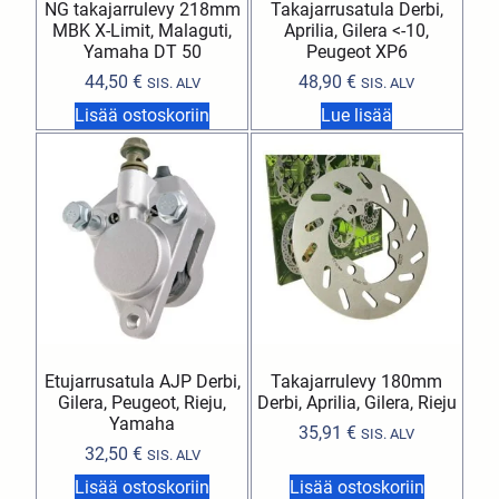
NG takajarrulevy 218mm
Takajarrusatula Derbi,
MBK X-Limit, Malaguti,
Aprilia, Gilera <-10,
Yamaha DT 50
Peugeot XP6
44,50
€
48,90
€
SIS. ALV
SIS. ALV
Lisää ostoskoriin
Lue lisää
Etujarrusatula AJP Derbi,
Takajarrulevy 180mm
Gilera, Peugeot, Rieju,
Derbi, Aprilia, Gilera, Rieju
Yamaha
35,91
€
SIS. ALV
32,50
€
SIS. ALV
Lisää ostoskoriin
Lisää ostoskoriin