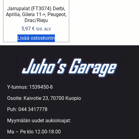
Jarrupalat (FT3074) Derbi,
Aprilia, Gilera 11->, Peugeot,
Drac/Rieju
5,97
€
SIS. ALV
Lisää ostoskoriin
Y-tunnus: 1539450-8
Osoite: Kaivotie 23, 70700 Kuopio
Puh:
044 3417778
Myymälän uudet aukioloajat:
Ma – Pe klo 12.00-18.00