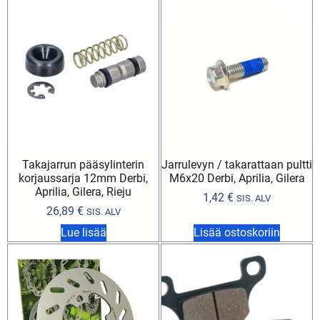
Takajarrun pääsylinterin
Jarrulevyn / takarattaan pultti
korjaussarja 12mm Derbi,
M6x20 Derbi, Aprilia, Gilera
Aprilia, Gilera, Rieju
1,42
€
SIS. ALV
26,89
€
SIS. ALV
Lue lisää
Lisää ostoskoriin