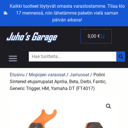
Kaikki tuotteet löytyvät omasta varastostamme. Tilaa klo
17 mennessä, niin lähetämme paketin vielä saman
päivän aikana!
0,00
€
Etusivu
/
Mopojen varaosat
/
Jarruosat
/ Polini
Sintered etujarrupalat Aprilia, Beta, Derbi, Fantic,
Generic Trigger, HM, Yamaha DT (FT4017)