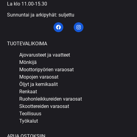
La klo 11.00-15.30
Sunnuntai ja arkipyhät: suljettu
TUOTEVALIKOIMA
Ajovarusteet ja vaatteet
Mönkijä
Moottoripyörien varaosat
Mopojen varaosat
Öljyt ja kemikaalit
Renkaat
Ruohonleikkureiden varaosat
Skoottereiden varaosat
Teollisuus
Työkalut
APUA OSTOKSIIN