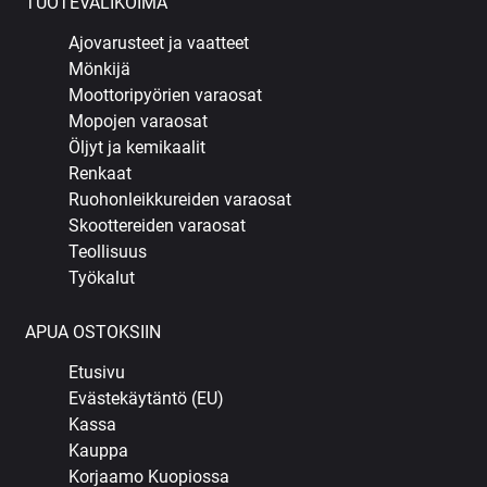
TUOTEVALIKOIMA
Ajovarusteet ja vaatteet
Mönkijä
Moottoripyörien varaosat
Mopojen varaosat
Öljyt ja kemikaalit
Renkaat
Ruohonleikkureiden varaosat
Skoottereiden varaosat
Teollisuus
Työkalut
APUA OSTOKSIIN
Etusivu
Evästekäytäntö (EU)
Kassa
Kauppa
Korjaamo Kuopiossa