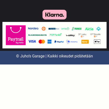
© Juho’s Garage | Kaikki oikeudet pidätetään