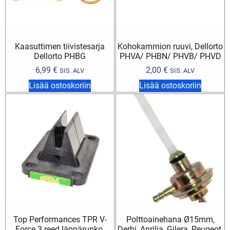
Kaasuttimen tiivistesarja
Kohokammion ruuvi, Dellorto
Dellorto PHBG
PHVA/ PHBN/ PHVB/ PHVD
6,99
€
2,00
€
SIS. ALV
SIS. ALV
Lisää ostoskoriin
Lisää ostoskoriin
Top Performances TPR V-
Polttoainehana Ø15mm,
Force 3 reed läppärunko,
Derbi, Aprilia, Gilera, Peugeot,