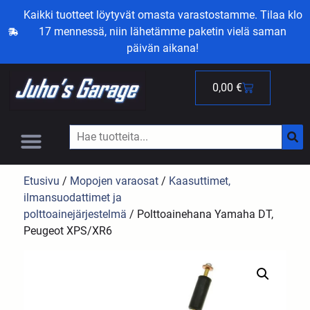
Kaikki tuotteet löytyvät omasta varastostamme. Tilaa klo
17 mennessä, niin lähetämme paketin vielä saman
päivän aikana!
0,00
€
Etusivu
/
Mopojen varaosat
/
Kaasuttimet,
ilmansuodattimet ja
polttoainejärjestelmä
/ Polttoainehana Yamaha DT,
Peugeot XPS/XR6