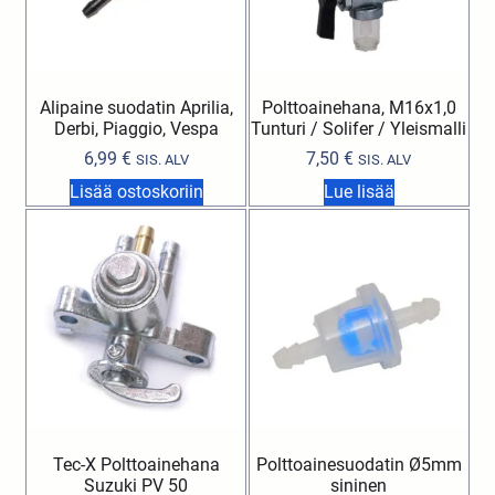
Alipaine suodatin Aprilia,
Polttoainehana, M16x1,0
Derbi, Piaggio, Vespa
Tunturi / Solifer / Yleismalli
6,99
€
7,50
€
SIS. ALV
SIS. ALV
Lisää ostoskoriin
Lue lisää
Tec-X Polttoainehana
Polttoainesuodatin Ø5mm
Suzuki PV 50
sininen