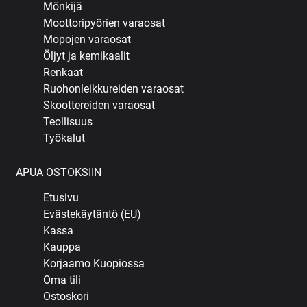
Mönkijä
Moottoripyörien varaosat
Mopojen varaosat
Öljyt ja kemikaalit
Renkaat
Ruohonleikkureiden varaosat
Skoottereiden varaosat
Teollisuus
Työkalut
APUA OSTOKSIIN
Etusivu
Evästekäytäntö (EU)
Kassa
Kauppa
Korjaamo Kuopiossa
Oma tili
Ostoskori