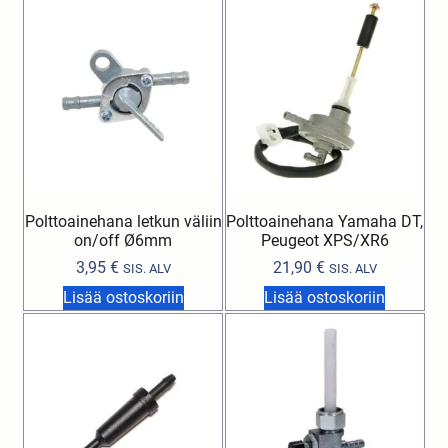
Polttoainehana letkun väliin
Polttoainehana Yamaha DT,
on/off Ø6mm
Peugeot XPS/XR6
3,95
€
21,90
€
SIS. ALV
SIS. ALV
Lisää ostoskoriin
Lisää ostoskoriin