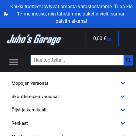
Kaikki tuotteet löytyvät omasta varastostamme. Tilaa klo
17 mennessä, niin lähetämme paketin vielä saman
päivän aikana!
0,00
€
Mopojen varaosat
Skoottereiden varaosat
Öljyt ja kemikaalit
Renkaat