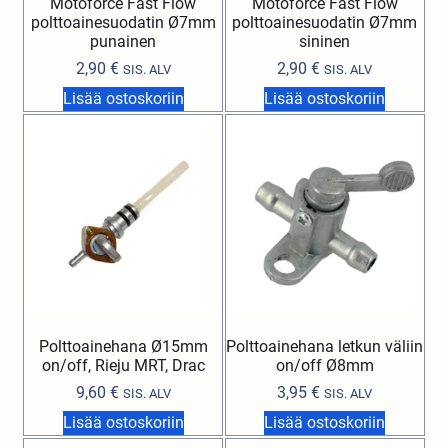
Motoforce Fast Flow
Motoforce Fast Flow
polttoainesuodatin Ø7mm
polttoainesuodatin Ø7mm
punainen
sininen
2,90
€
2,90
€
SIS. ALV
SIS. ALV
Lisää ostoskoriin
Lisää ostoskoriin
Polttoainehana Ø15mm
Polttoainehana letkun väliin
on/off, Rieju MRT, Drac
on/off Ø8mm
9,60
€
3,95
€
SIS. ALV
SIS. ALV
Lisää ostoskoriin
Lisää ostoskoriin