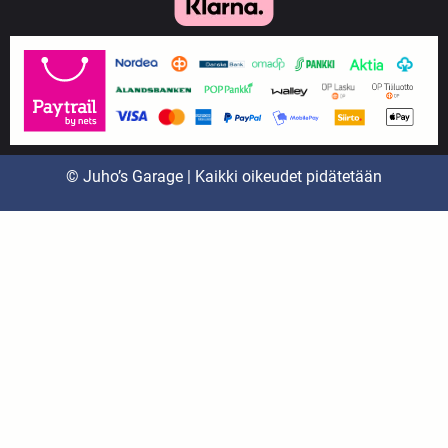
© Juho’s Garage | Kaikki oikeudet pidätetään