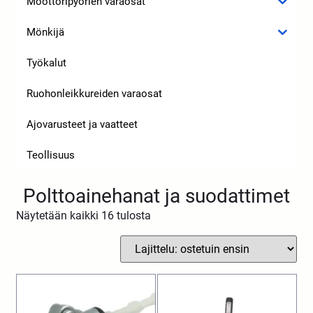
Moottoripyörien varaosat
Mönkijä
Työkalut
Ruohonleikkureiden varaosat
Ajovarusteet ja vaatteet
Teollisuus
Polttoainehanat ja suodattimet
Näytetään kaikki 16 tulosta