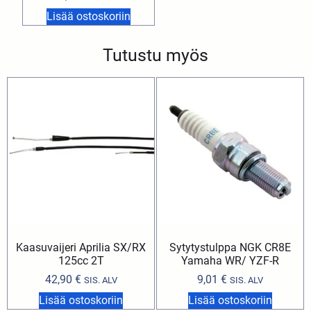
Lisää ostoskoriin
Tutustu myös
Kaasuvaijeri Aprilia SX/RX
Sytytystulppa NGK CR8E
125cc 2T
Yamaha WR/ YZF-R
42,90
€
9,01
€
SIS. ALV
SIS. ALV
Lisää ostoskoriin
Lisää ostoskoriin