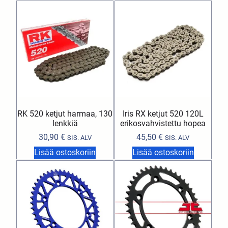
RK 520 ketjut harmaa, 130
Iris RX ketjut 520 120L
lenkkiä
erikosvahvistettu hopea
30,90
€
45,50
€
SIS. ALV
SIS. ALV
Lisää ostoskoriin
Lisää ostoskoriin