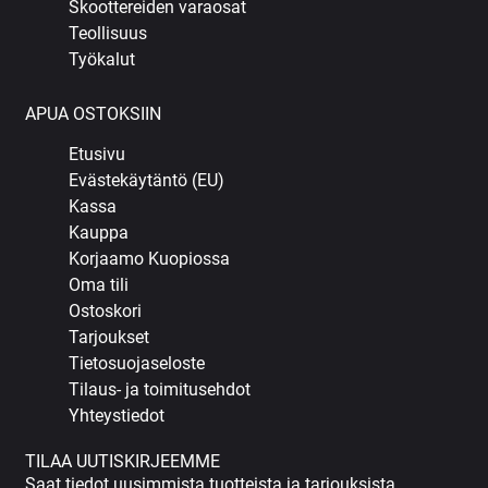
Skoottereiden varaosat
Teollisuus
Työkalut
APUA OSTOKSIIN
Etusivu
Evästekäytäntö (EU)
Kassa
Kauppa
Korjaamo Kuopiossa
Oma tili
Ostoskori
Tarjoukset
Tietosuojaseloste
Tilaus- ja toimitusehdot
Yhteystiedot
TILAA UUTISKIRJEEMME
Saat tiedot uusimmista tuotteista ja tarjouksista