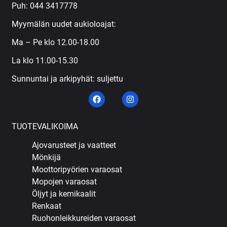
Puh:
044 3417778
Myymälän uudet aukioloajat:
Ma – Pe klo 12.00-18.00
La klo 11.00-15.30
Sunnuntai ja arkipyhät: suljettu
TUOTEVALIKOIMA
Ajovarusteet ja vaatteet
Mönkijä
Moottoripyörien varaosat
Mopojen varaosat
Öljyt ja kemikaalit
Renkaat
Ruohonleikkureiden varaosat