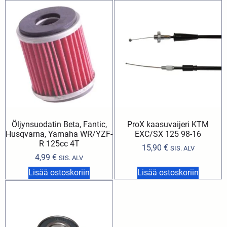
Öljynsuodatin Beta, Fantic,
ProX kaasuvaijeri KTM
Husqvarna, Yamaha WR/YZF-
EXC/SX 125 98-16
R 125cc 4T
15,90
€
SIS. ALV
4,99
€
SIS. ALV
Lisää ostoskoriin
Lisää ostoskoriin