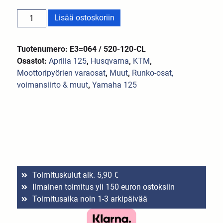
Lisää ostoskoriin
Tuotenumero: E3=064 / 520-120-CL
Osastot:
Aprilia 125
,
Husqvarna
,
KTM
,
Moottoripyörien varaosat
,
Muut
,
Runko-osat,
voimansiirto & muut
,
Yamaha 125
Toimituskulut alk. 5,90 €
Ilmainen toimitus yli 150 euron ostoksiin
Toimitusaika noin 1-3 arkipäivää