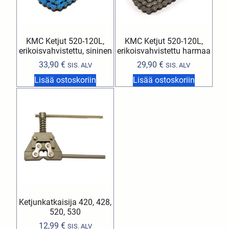
KMC Ketjut 520-120L,
KMC Ketjut 520-120L,
erikoisvahvistettu, sininen
erikoisvahvistettu harmaa
33,90
€
29,90
€
SIS. ALV
SIS. ALV
Lisää ostoskoriin
Lisää ostoskoriin
Ketjunkatkaisija 420, 428,
520, 530
12,99
€
SIS. ALV