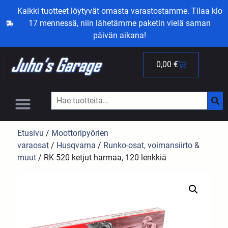
Kaikki tuotteet löytyvät omasta varastostamme. Tilaa klo
17 mennessä, niin lähetämme paketin vielä saman
päivän aikana!
0,00
€
Etusivu
/
Moottoripyörien
varaosat
/
Husqvarna
/
Runko-osat, voimansiirto &
muut
/ RK 520 ketjut harmaa, 120 lenkkiä