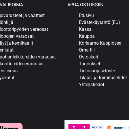
VALIKOIMA
APUA OSTOKSIIN
jovarusteet ja vaatteet
Etusivu
önkijä
Evästekäytäntö (EU)
oottoripyörien varaosat
Kassa
opojen varaosat
Kauppa
ljyt ja kemikaalit
Korjaamo Kuopiossa
enkaat
Oma tili
uohonleikkureiden varaosat
Ostoskori
koottereiden varaosat
Tarjoukset
eollisuus
Tietosuojaseloste
yökalut
Tilaus- ja toimitusehdot
Yhteystiedot