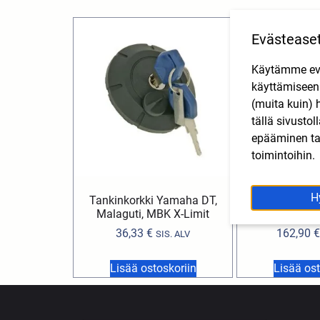
Evästease
Käytämme eväs
käyttämisee
(muita kuin) 
tällä sivusto
epääminen tai
toimintoihin.
H
Tankinkorkki Yamaha DT,
Takalippa musta
Malaguti, MBK X-Limit
06-
36,33
€
162,90
€
SIS. ALV
Lisää ostoskoriin
Lisää ost