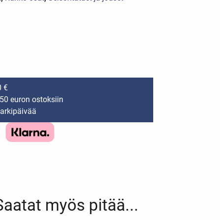
0 €
150 euron ostoksiin
 arkipäivää
Saatat myös pitää...