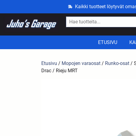
Kaikki tuotteet löytyvät om
ETUSIVU
KA
Etusivu
/
Mopojen varaosat
/
Runko-osat
/ S
Drac / Rieju MRT