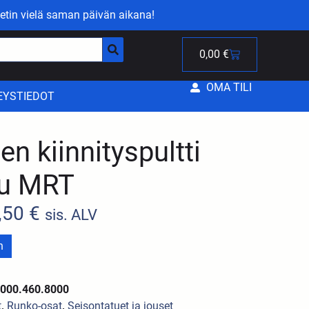
etin vielä saman päivän aikana!
0,00
€
OMA TILI
EYSTIEDOT
n kiinnityspultti
ju MRT
,50
€
sis. ALV
n
/000.460.8000
t
,
Runko-osat
,
Seisontatuet ja jouset