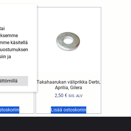
tai
ääksemme
imme käsitellä
. Suostumuksen
iin ja
ättömillä
/ katemutteri M6
Takahaarukan väliprikka Derbi,
Aprilia, Gilera
€
SIS. ALV
2,50
€
SIS. ALV
stoskoriin
Lisää ostoskoriin