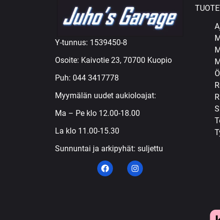
TUOTE
A
M
Y-tunnus: 1539450-8
M
Osoite: Kaivotie 23, 70700 Kuopio
M
Ö
Puh:
044 3417778
R
Myymälän uudet aukioloajat:
R
S
Ma – Pe klo 12.00-18.00
T
La klo 11.00-15.30
T
Sunnuntai ja arkipyhät: suljettu