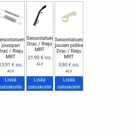
Seisontatuki
eisontatuen
Seisontatuen
Drac / Rieju
jousipari
jousen pidike
MRT
Drac / Rieju
Drac / Rieju
MRT
MRT
21,90
€
SIS.
ALV
13,91
€
3,90
€
SIS.
SIS.
ALV
ALV
Lisää
Lisää
Lisää
ostoskoriin
ostoskoriin
ostoskoriin