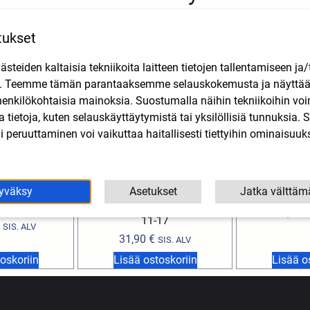
tukset
teiden kaltaisia tekniikoita laitteen tietojen tallentamiseen ja/
n. Teemme tämän parantaaksemme selauskokemusta ja näytt
henkilökohtaisia mainoksia. Suostumalla näihin tekniikoihin vo
lla tietoja, kuten selauskäyttäytymistä tai yksilöllisiä tunnuksia
 peruuttaminen voi vaikuttaa haitallisesti tiettyihin ominaisuuks
yväksy
Asetukset
Jatka välttäm
 Aprilia SX/RX
Takakate musta, Derbi DRD X-
Peltimutteri 
17
Treme 11-17, Gilera RCR, SMT
0,80
11-17
SIS. ALV
31,90
€
SIS. ALV
oskoriin
Lisää ostoskoriin
Lisää o