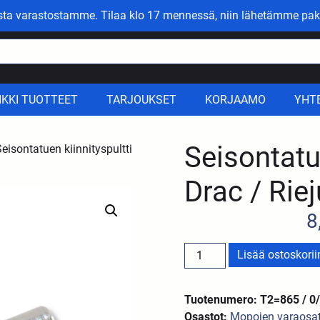
asta varastostamme. Tilaa klo 17 mennessä, niin lähetämme pak
IKKI TUOTTEET
TARJOUKSET
KORJAAMO
YHT
Seisontatue
eisontatuen kiinnityspultti
Drac / Rie
8
Lisää ostoskorii
Tuotenumero: T2=865 / 0
Osastot:
Mopojen varaosa