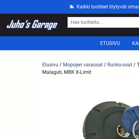
Kaikki tuotteet löytyvät om
ETUSIVU
KA
Etusivu
/
Mopojen varaosat
/
Runko-osat
/ 
Malaguti, MBK X-Limit