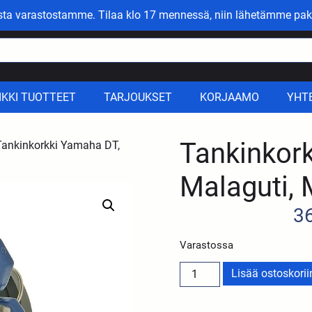
asta varastostamme. Tilaa klo 17 mennessä, niin lähetämme pak
IKKI TUOTTEET
TARJOUKSET
KORJAAMO
YHT
Tankinkor
Tankinkorkki Yamaha DT,
Malaguti, 
3
Varastossa
Lisää ostoskorii