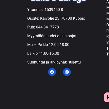
A
M
Y-tunnus: 1539450-8
M
Osoite: Kaivotie 23, 70700 Kuopio
M
Ö
Puh:
044 3417778
R
Myymälän uudet aukioloajat:
R
S
Ma – Pe klo 12.00-18.00
T
La klo 11.00-15.30
T
Sunnuntai ja arkipyhät: suljettu