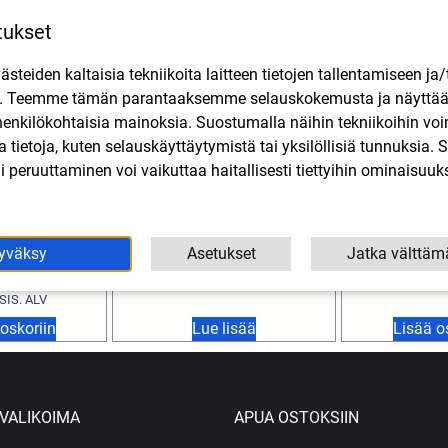
tukset
teiden kaltaisia tekniikoita laitteen tietojen tallentamiseen ja/
n. Teemme tämän parantaaksemme selauskokemusta ja näytt
henkilökohtaisia mainoksia. Suostumalla näihin tekniikoihin vo
lla tietoja, kuten selauskäyttäytymistä tai yksilöllisiä tunnuksia
 peruuttaminen voi vaikuttaa haitallisesti tiettyihin ominaisuuks
ytiivistesarja
Valomaski KTM musta,
Laakeri
.5mm Drac /
universal
(pyörä
yväksy
Asetukset
Jatka välttäm
USD keula)
27,90
€
3,90
SIS. ALV
SIS. ALV
oskoriin
Lue lisää
Lisää o
VALIKOIMA
APUA OSTOKSIIN