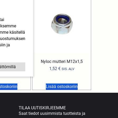
tai
ääksemme
imme käsitellä
. Suostumuksen
iin ja
 6203 2RS
Nyloc mutteri M12x1,5
nlaakeri)
ättömillä
1,52
€
SIS. ALV
€
SIS. ALV
stoskoriin
Lisää ostoskoriin
TILAA UUTISKIRJEEMME
Saat tiedot uusimmista tuotteista ja