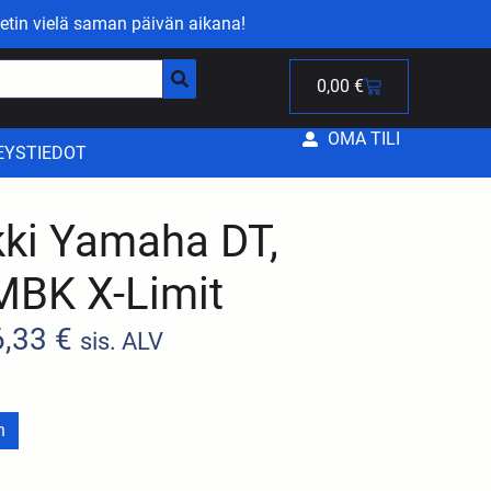
etin vielä saman päivän aikana!
0,00
€
OMA TILI
EYSTIEDOT
kki Yamaha DT,
MBK X-Limit
6,33
€
sis. ALV
n