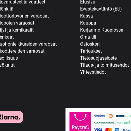
jovarusteet ja vaatteet
Etusivu
önkijä
Evästekäytäntö (EU)
oottoripyörien varaosat
Kassa
opojen varaosat
Kauppa
ljyt ja kemikaalit
Korjaamo Kuopiossa
enkaat
Oma tili
uohonleikkureiden varaosat
Ostoskori
koottereiden varaosat
Tarjoukset
eollisuus
Tietosuojaseloste
yökalut
Tilaus- ja toimitusehdot
Yhteystiedot