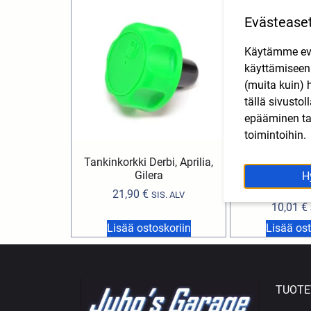
Evästease
Käytämme eväs
käyttämisee
(muita kuin) 
tällä sivusto
epääminen tai
toimintoihin.
Tankinkorkki Derbi, Aprilia,
Etuhaarukan ölj
Gilera
40X52X10/10
H
Rieju MRT (
21,90
€
SIS. ALV
10,01
€
Lisää ostoskoriin
Lisää ost
TUOTE