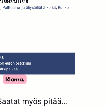
VC18542/M11515
t
,
Polttoaine- ja öljysäiliöt & korkit
,
Runko-
0 €
150 euron ostoksiin
 arkipäivää
Saatat myös pitää...