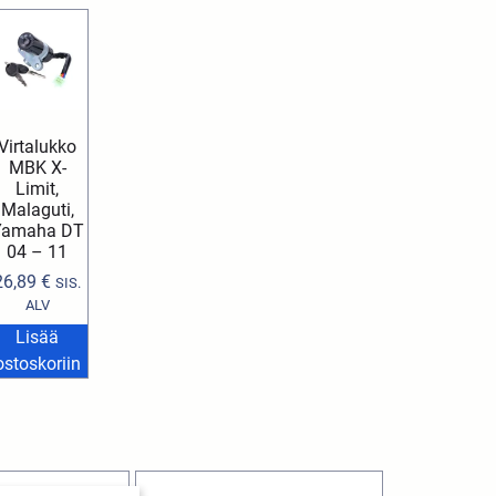
Virtalukko
MBK X-
Limit,
Malaguti,
Yamaha DT
04 – 11
26,89
€
SIS.
ALV
Lisää
ostoskoriin