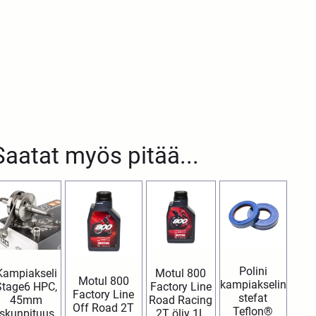
Saatat myös pitää...
Polini
Kampiakseli
Motul 800
Motul 800
kampiakselin
Stage6 HPC,
Factory Line
Factory Line
stefat
45mm
Road Racing
Off Road 2T
Teflon®
iskunpituus,
2T öljy 1L