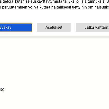
lla tietoja, kuten selauskäyttäytymistä tai yksilöllisiä tunnuksia
 peruuttaminen voi vaikuttaa haitallisesti tiettyihin ominaisuuks
yväksy
Asetukset
Jatka välttäm
M6)