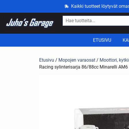
Kaikki tuotteet löytyvät om
ETUSIVU
KA
Etusivu
/
Mopojen varaosat
/
Moottori, kytki
Racing sylinterisarja 86/88cc Minarelli AM6