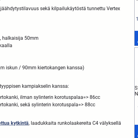
jäähdytystilavuus sekä kilpailukäytöstä tunnettu Vertex
ri, halkaisija 50mm
kaalla
5mm iskun / 90mm kiertokangen kanssa)
i tyyppisen kampiakselin kanssa:
S
N
okanki, ilman sylinterin korotuspalaa=> 86cc
okanki, sekä sylinterin korotuspala=> 88cc
ettua kytkintä
, laadukkaita runkolaakereita C4 välyksellä