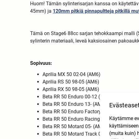
Huom! Tämän sylinterisarjan kanssa on käytettä
45mm) ja
120mm pitkiä pinnapultteja pitkillä mut
Tämä on Stage6 88cc sarjan tehokkaampi malli (St
sylinterin materiaali, leveä kaksiosainen pakoau
Sopivuus:
Aprilia MX 50 02-04 (AM6)
Aprilia RS 50 98-05 (AM6)
Aprilia RX 50 98-05 (AM6)
Beta RR 50 Enduro 00-12 (AM6
Beta RR 50 Enduro 13- (AM6 )
Evästease
Beta RR 50 Enduro Factory 12- (AM6)
Käytämme eväs
Beta RR 50 Enduro Racing 05- (AM6)
käyttämisee
Beta RR 50 Motard 05- (AM6)
(muita kuin) 
Beta RR 50 Motard Track 08- (AM6)