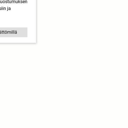
. Suostumuksen
iin ja
ättömillä