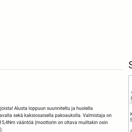
oista! Alusta loppuun suunniteltu ja huolella
kanavalla sekä kaksiosaisella pakoaukolla. Valmistaja on
 15,4Nm vääntöä (moottorin on oltava muiltakin osin
).