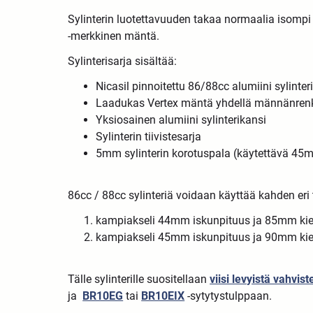
Sylinterin luotettavuuden takaa normaalia isompi 
-merkkinen mäntä.
Sylinterisarja sisältää:
Nicasil pinnoitettu 86/88cc alumiini sylinte
Laadukas Vertex mäntä yhdellä männänren
Yksiosainen alumiini sylinterikansi
Sylinterin tiivistesarja
5mm sylinterin korotuspala (käytettävä 4
86cc / 88cc sylinteriä voidaan käyttää kahden er
kampiakseli 44mm iskunpituus ja 85mm kiert
kampiakseli 45mm iskunpituus ja 90mm kiert
Tälle sylinterille suositellaan
viisi levyistä vahvist
ja
BR10EG
tai
BR10EIX
-sytytystulppaan.