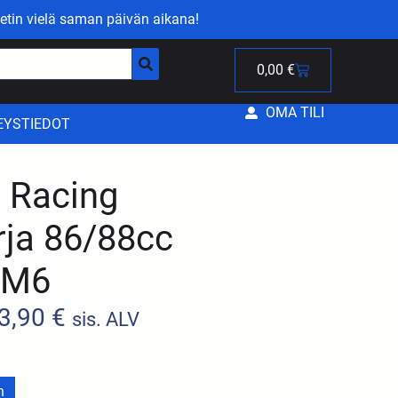
etin vielä saman päivän aikana!
0,00
€
OMA TILI
EYSTIEDOT
g Racing
arja 86/88cc
 AM6
3,90
€
sis. ALV
n