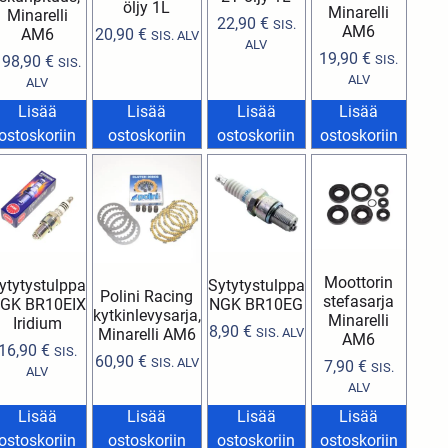
öljy 1L
Minarelli
Minarelli
22,90
€
SIS.
AM6
AM6
20,90
€
SIS. ALV
ALV
19,90
€
198,90
€
SIS.
SIS.
ALV
ALV
Lisää
Lisää
Lisää
Lisää
ostoskoriin
ostoskoriin
ostoskoriin
ostoskoriin
Moottorin
ytytystulppa
Sytytystulppa
Polini Racing
stefasarja
GK BR10EIX
NGK BR10EG
kytkinlevysarja,
Minarelli
Iridium
8,90
€
Minarelli AM6
SIS. ALV
AM6
16,90
€
SIS.
60,90
€
SIS. ALV
7,90
€
SIS.
ALV
ALV
Lisää
Lisää
Lisää
Lisää
ostoskoriin
ostoskoriin
ostoskoriin
ostoskoriin