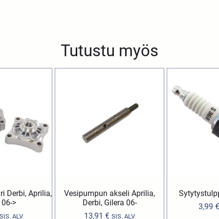
Tutustu myös
i Derbi, Aprilia,
Vesipumpun akseli Aprilia,
Sytytystul
 06->
Derbi, Gilera 06-
3,99
13,91
€
SIS. ALV
SIS. ALV