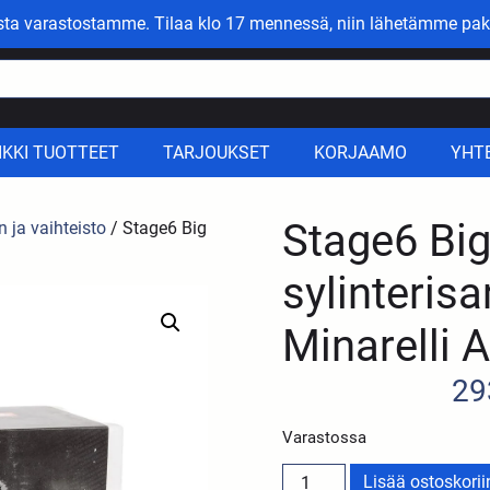
asta varastostamme. Tilaa klo 17 mennessä, niin lähetämme pak
IKKI TUOTTEET
TARJOUKSET
KORJAAMO
YHT
Stage6 Bi
n ja vaihteisto
/ Stage6 Big
sylinteris
Minarelli
29
Varastossa
Lisää ostoskorii