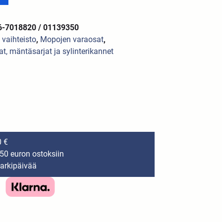
6-7018820 / 01139350
a vaihteisto
,
Mopojen varaosat
,
jat, mäntäsarjat ja sylinterikannet
0 €
150 euron ostoksiin
 arkipäivää