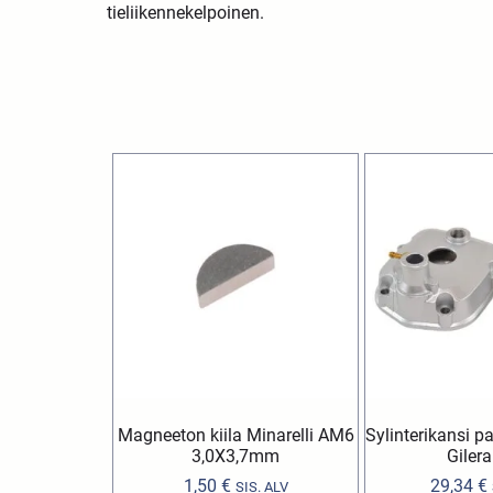
tieliikennekelpoinen.
Magneeton kiila Minarelli AM6
Sylinterikansi par
3,0X3,7mm
Gilera
1,50
€
29,34
€
SIS. ALV