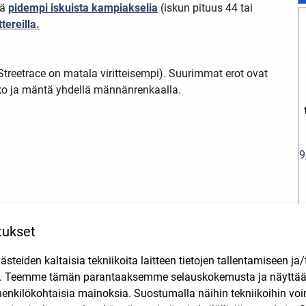
vä
pidempi iskuista kampiakselia
(iskun pituus 44 tai
tereilla.
reetrace on matala viritteisempi). Suurimmat erot ovat
kko ja mäntä yhdellä männänrenkaalla.
9
tukset
teiden kaltaisia tekniikoita laitteen tietojen tallentamiseen ja/
n. Teemme tämän parantaaksemme selauskokemusta ja näytt
henkilökohtaisia mainoksia. Suostumalla näihin tekniikoihin vo