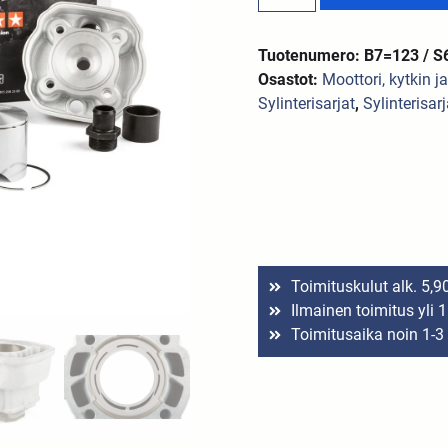
Tuotenumero: B7=123 / S
Osastot:
Moottori, kytkin j
Sylinterisarjat
,
Sylinterisar
Toimituskulut alk. 5,9
Ilmainen toimitus yli 
Toimitusaika noin 1-3