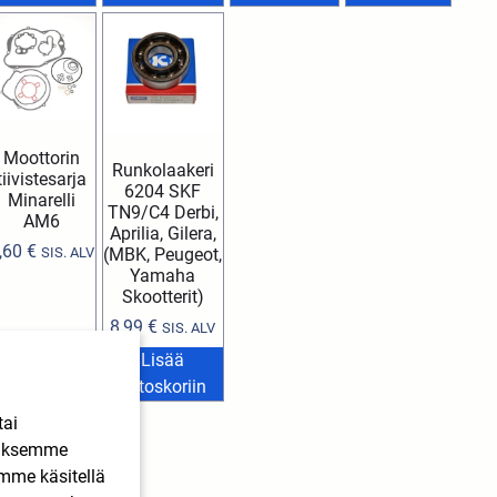
Moottorin
Runkolaakeri
tiivistesarja
6204 SKF
Minarelli
TN9/C4 Derbi,
AM6
Aprilia, Gilera,
,60
€
SIS. ALV
(MBK, Peugeot,
Yamaha
Skootterit)
8,99
€
SIS. ALV
Lisää
Lisää
ostoskoriin
ostoskoriin
tai
ääksemme
imme käsitellä