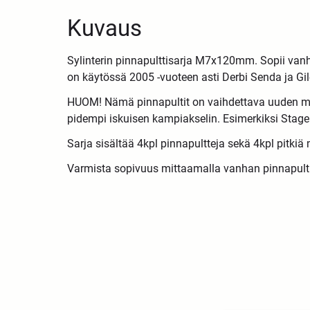
Kuvaus
Sylinterin pinnapulttisarja M7x120mm. Sopii van
on käytössä 2005 -vuoteen asti Derbi Senda ja Gi
HUOM! Nämä pinnapultit on vaihdettava uuden malli
pidempi iskuisen kampiakselin. Esimerkiksi Stage6
Sarja sisältää 4kpl pinnapultteja sekä 4kpl pitkiä 
Varmista sopivuus mittaamalla vanhan pinnapulti