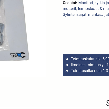
Osastot:
Moottori, kytkin j
mutterit, termostaatit & mu
Sylinterisarjat, mäntäsarjat
Toimituskulut alk. 5,9
Ilmainen toimitus yli 
Toimitusaika noin 1-3