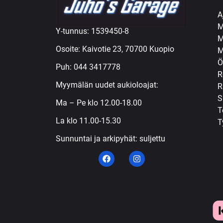
A
M
Y-tunnus: 1539450-8
M
Osoite: Kaivotie 23, 70700 Kuopio
M
Ö
Puh:
044 3417778
R
Myymälän uudet aukioloajat:
R
S
Ma – Pe klo 12.00-18.00
T
La klo 11.00-15.30
T
Sunnuntai ja arkipyhät: suljettu