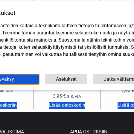
tukset
teiden kaltaisia tekniikoita laitteen tietojen tallentamiseen ja/
n. Teemme tämän parantaaksemme selauskokemusta ja näytt
henkilökohtaisia mainoksia. Suostumalla näihin tekniikoihin vo
lla tietoja, kuten selauskäyttäytymistä tai yksilöllisiä tunnuksia
 peruuttaminen voi vaikuttaa haitallisesti tiettyihin ominaisuuks
 lukkoprikka
Männäntapin neulalaakeri
Ensiörattaan 
yväksy
Asetukset
Jatka välttäm
lia, Gilera
Derbi, Minarelli AM6, Peugeot
Derbi
12x15x15mm
2,90
SIS. ALV
3,95
€
SIS. ALV
oskoriin
Lisää ostoskoriin
Lisää o
VALIKOIMA
APUA OSTOKSIIN