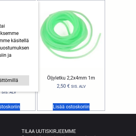
tai
ääksemme
imme käsitellä
. Suostumuksen
iin ja
mutteri Aprilia,
Öljyletku 2,2x4mm 1m
ättömillä
, Gilera
2,50
€
SIS. ALV
€
SIS. ALV
stoskoriin
Lisää ostoskoriin
TILAA UUTISKIRJEEMME