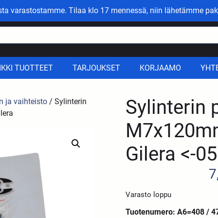
asta varastostamme. Tilaa klo 17 mennessä, niin lähetämme pak
IKKI TUOTTEET
TARJOUKSET
KORJAAMO
YHT
Sylinterin 
n ja vaihteisto
/ Sylinterin
lera
M7x120mm
Gilera <-05
7
Varasto loppu
Tuotenumero: A6=408 / 4