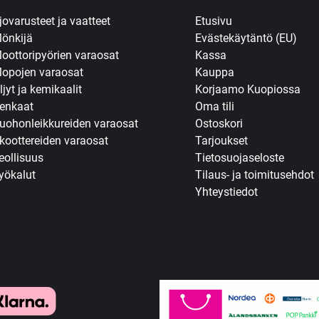
jovarusteet ja vaatteet
Etusivu
önkijä
Evästekäytäntö (EU)
oottoripyörien varaosat
Kassa
opojen varaosat
Kauppa
ljyt ja kemikaalit
Korjaamo Kuopiossa
enkaat
Oma tili
uohonleikkureiden varaosat
Ostoskori
koottereiden varaosat
Tarjoukset
eollisuus
Tietosuojaseloste
yökalut
Tilaus- ja toimitusehdot
Yhteystiedot