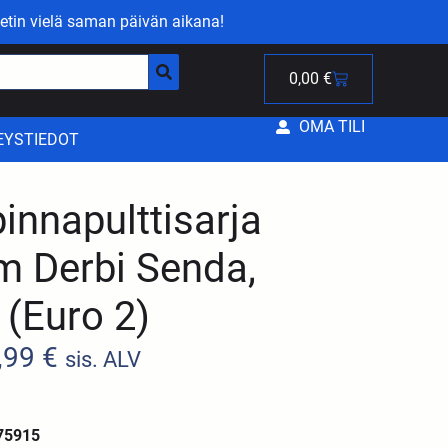
etin vielä saman päivän aikana!
0,00
€
OMA TILI
EYSTIEDOT
pinnapulttisarja
 Derbi Senda,
 (Euro 2)
,99
€
sis. ALV
75915