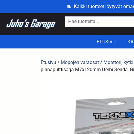
Kaikki tuotteet löytyvät om
ETUSIVU
KA
Etusivu
/
Mopojen varaosat
/
Moottori, kytki
pinnapulttisarja M7x120mm Derbi Senda, Gi