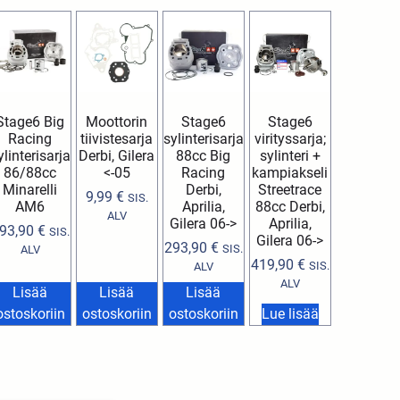
Stage6 Big
Moottorin
Stage6
Stage6
Racing
tiivistesarja
sylinterisarja
virityssarja;
ylinterisarja
Derbi, Gilera
88cc Big
sylinteri +
86/88cc
<-05
Racing
kampiakseli
Minarelli
Derbi,
Streetrace
9,99
€
SIS.
AM6
Aprilia,
88cc Derbi,
ALV
Gilera 06->
Aprilia,
93,90
€
SIS.
Gilera 06->
293,90
€
SIS.
ALV
419,90
€
SIS.
ALV
ALV
Lisää
Lisää
Lisää
ostoskoriin
ostoskoriin
ostoskoriin
Lue lisää