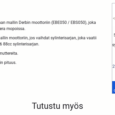
han mallin Derbin moottoriin (EBE050 / EBS050), joka
lera mopoissa.
n moottoriin, jos vaihdat sylinterisarjan, joka vaatii
 88cc sylinterisarjan.
s
muttereita.
n pituus.
2
Tutustu myös