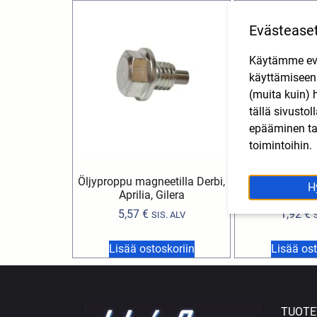
Evästease
Käytämme eväs
käyttämisee
(muita kuin) 
tällä sivusto
epääminen tai
toimintoihin.
Öljyproppu magneetilla Derbi,
Kytkinkeskiön
H
Aprilia, Gilera
Derbi, Apri
5,57
€
1,92
€
SIS. ALV
Lisää ostoskoriin
Lisää ost
TUOTE