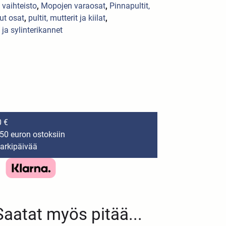
a vaihteisto
,
Mopojen varaosat
,
Pinnapultit,
ut osat
,
pultit, mutterit ja kiilat
,
 ja sylinterikannet
0 €
150 euron ostoksiin
 arkipäivää
Saatat myös pitää...