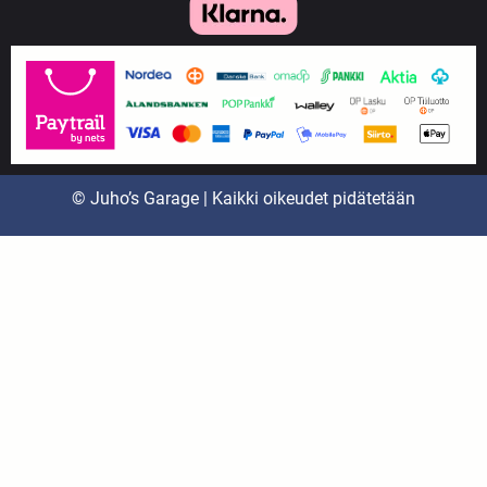
© Juho’s Garage | Kaikki oikeudet pidätetään