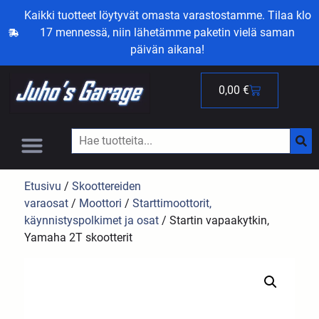
Kaikki tuotteet löytyvät omasta varastostamme. Tilaa klo
17 mennessä, niin lähetämme paketin vielä saman
päivän aikana!
0,00
€
Etusivu
/
Skoottereiden
varaosat
/
Moottori
/
Starttimoottorit,
käynnistyspolkimet ja osat
/ Startin vapaakytkin,
Yamaha 2T skootterit