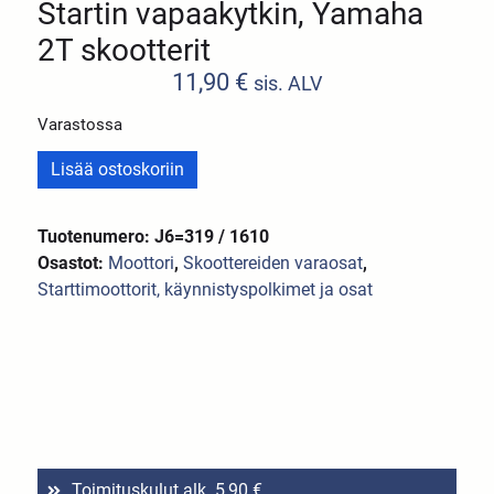
Startin vapaakytkin, Yamaha
2T skootterit
11,90
€
sis. ALV
Varastossa
Lisää ostoskoriin
Tuotenumero: J6=319 / 1610
Osastot:
Moottori
,
Skoottereiden varaosat
,
Starttimoottorit, käynnistyspolkimet ja osat
Toimituskulut alk. 5,90 €