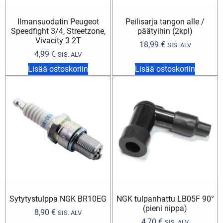
Ilmansuodatin Peugeot
Peilisarja tangon alle /
Speedfight 3/4, Streetzone,
päätyihin (2kpl)
Vivacity 3 2T
18,99
€
SIS. ALV
4,99
€
SIS. ALV
Lisää ostoskoriin
Lisää ostoskoriin
Sytytystulppa NGK BR10EG
NGK tulpanhattu LB05F 90°
(pieni nippa)
8,90
€
SIS. ALV
4,70
€
SIS. ALV