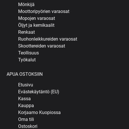
Mönkijä
Moottoripyörien varaosat
Mopojen varaosat
Öljyt ja kemikaalit
Renkaat
Ruohonleikkureiden varaosat
Skoottereiden varaosat
Teollisuus
Työkalut
APUA OSTOKSIIN
Etusivu
Evästekäytäntö (EU)
Kassa
Kauppa
Korjaamo Kuopiossa
Oma tili
Ostoskori