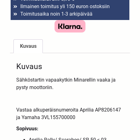
Ilmainen toimitus yli 150 euron ostoksiin
Toimitusaika noin 1-3 arkipäivää
Kuvaus
Kuvaus
Sähköstartin vapaakytkin Minarellin vaaka ja
pysty moottoriin.
Vastaa alkuperäisnumeroita Aprilia AP8206147
ja Yamaha 3VL155700000
Sopivuus:
Aprilia Rally/ Scarabeo/ SR 50 <-03