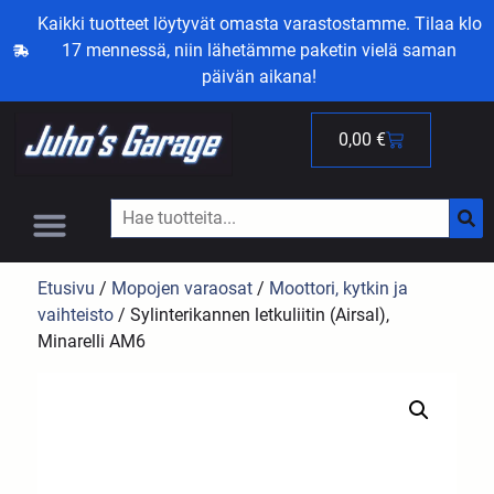
Kaikki tuotteet löytyvät omasta varastostamme. Tilaa klo
17 mennessä, niin lähetämme paketin vielä saman
päivän aikana!
0,00
€
Etusivu
/
Mopojen varaosat
/
Moottori, kytkin ja
vaihteisto
/ Sylinterikannen letkuliitin (Airsal),
Minarelli AM6