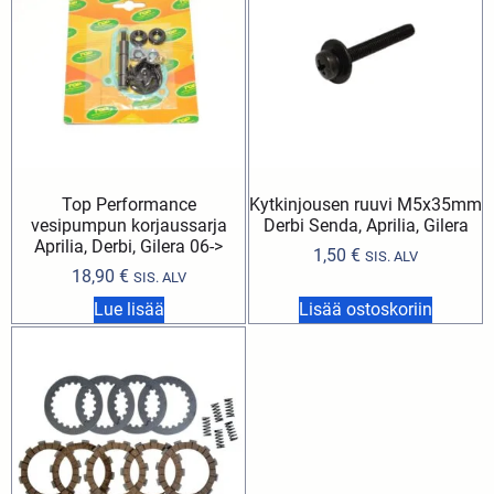
Top Performance
Kytkinjousen ruuvi M5x35mm
vesipumpun korjaussarja
Derbi Senda, Aprilia, Gilera
Aprilia, Derbi, Gilera 06->
1,50
€
SIS. ALV
18,90
€
SIS. ALV
Lue lisää
Lisää ostoskoriin