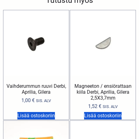
Tutustu myös
Vaihderummun ruuvi Derbi,
Magneeton / ensiörattaan
Aprilia, Gilera
kiila Derbi, Aprilia, Gilera
2,5X3,7mm
1,00
€
SIS. ALV
1,52
€
SIS. ALV
Lisää ostoskoriin
Lisää ostoskoriin