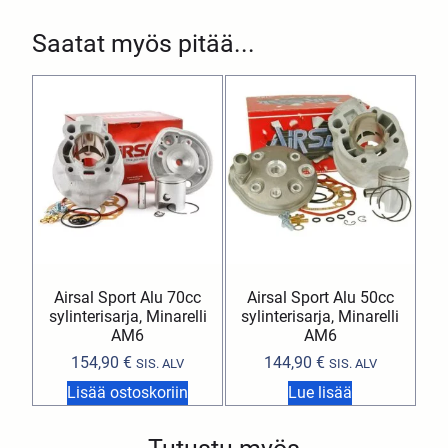
Saatat myös pitää...
Airsal Sport Alu 70cc
Airsal Sport Alu 50cc
sylinterisarja, Minarelli
sylinterisarja, Minarelli
AM6
AM6
154,90
€
144,90
€
SIS. ALV
SIS. ALV
Lisää ostoskoriin
Lue lisää