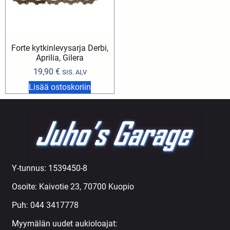
Forte kytkinlevysarja Derbi,
Aprilia, Gilera
19,90
€
SIS. ALV
Lisää ostoskoriin
Y-tunnus: 1539450-8
Osoite: Kaivotie 23, 70700 Kuopio
Puh:
044 3417778
Myymälän uudet aukioloajat: