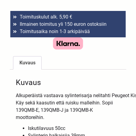
Toimituskulut alk. 5,90 €
Ilmainen toimitus yli 150 euron ostoksiin
Toimitusaika noin 1-3 arkipäivää
Kuvaus
Kuvaus
Alkuperäistä vastaava sylinterisarja nelitahti Peugeot K
Käy sekä kaasutin että ruisku malleihin. Sopii
139QMB-E, 139QMB-J ja 139QMB-K
moottoreihin.
Iskutilavuus 50cc
Sylinterin halkaisija 39mm