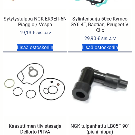
Sytytystulppa NGK ER9EH-6N
Sylinterisarja 50cc Kymco
Piaggio / Vespa
GY6 4T, Baotian, Peugeot V-
Clic
19,13
€
SIS. ALV
29,90
€
SIS. ALV
Lisää ostoskoriin
Lisää ostoskoriin
Kaasuttimen tiivistesarja
NGK tulpanhattu LB05F 90°
Dellorto PHVA
(pieni nippa)