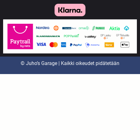
© Juho’s Garage | Kaikki oikeudet pidätetään