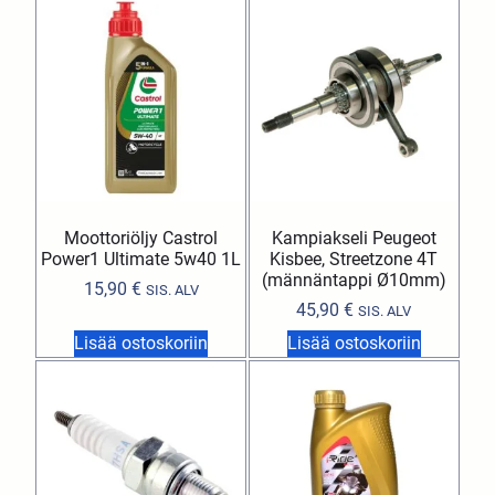
Moottoriöljy Castrol
Kampiakseli Peugeot
Power1 Ultimate 5w40 1L
Kisbee, Streetzone 4T
(männäntappi Ø10mm)
15,90
€
SIS. ALV
45,90
€
SIS. ALV
Lisää ostoskoriin
Lisää ostoskoriin