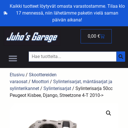
Kaikki tuotteet löytyvät omasta varastostamme. Tilaa klo
17 mennessä, niin lähetämme paketin vielä saman
päivän aikana!
0,00
€
Etusivu
/
Skoottereiden
varaosat
/
Moottori
/
Sylinterisarjat, mäntäsarjat ja
sylinterikannet
/
Sylinterisarjat
/ Sylinterisarja 50cc
Peugeot Kisbee, Django, Streetzone 4-T 2010->