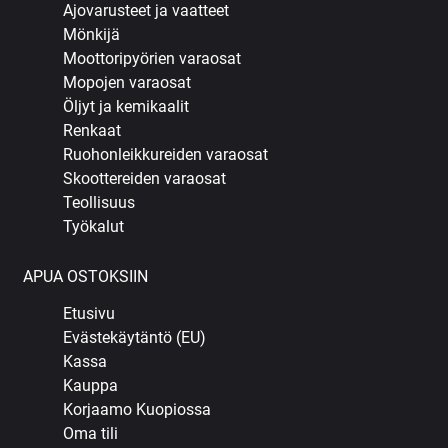
Ajovarusteet ja vaatteet
Mönkijä
Moottoripyörien varaosat
Mopojen varaosat
Öljyt ja kemikaalit
Renkaat
Ruohonleikkureiden varaosat
Skoottereiden varaosat
Teollisuus
Työkalut
APUA OSTOKSIIN
Etusivu
Evästekäytäntö (EU)
Kassa
Kauppa
Korjaamo Kuopiossa
Oma tili