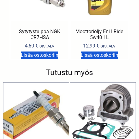
Sytytystulppa NGK
Moottoriöljy Eni I-Ride
CR7HSA
5w40 1L
4,60
€
12,99
€
SIS. ALV
SIS. ALV
Lisää ostoskoriin
Lisää ostoskoriin
Tutustu myös