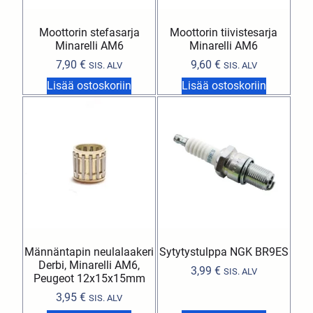
Moottorin stefasarja
Moottorin tiivistesarja
Minarelli AM6
Minarelli AM6
7,90
€
9,60
€
SIS. ALV
SIS. ALV
Lisää ostoskoriin
Lisää ostoskoriin
Männäntapin neulalaakeri
Sytytystulppa NGK BR9ES
Derbi, Minarelli AM6,
3,99
€
SIS. ALV
Peugeot 12x15x15mm
3,95
€
SIS. ALV