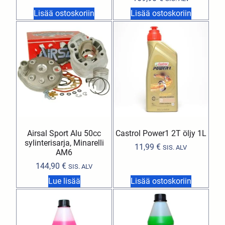
Lisää ostoskoriin
Lisää ostoskoriin
Airsal Sport Alu 50cc
Castrol Power1 2T öljy 1L
sylinterisarja, Minarelli
11,99
€
SIS. ALV
AM6
144,90
€
SIS. ALV
Lue lisää
Lisää ostoskoriin