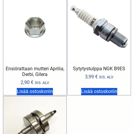
Ensiörattaan mutteri Aprilia,
Sytytystulppa NGK B9ES
Derbi, Gilera
3,99
€
SIS. ALV
2,90
€
SIS. ALV
Lisää ostoskoriin
Lisää ostoskoriin