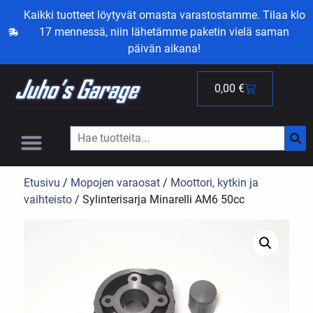
Kaikki tuotteet löytyvät omasta varastostamme. Tilaa klo
17 mennessä, niin lähetämme paketin vielä saman
päivän aikana!
0,00
€
Etusivu
/
Mopojen varaosat
/
Moottori, kytkin ja
vaihteisto
/ Sylinterisarja Minarelli AM6 50cc