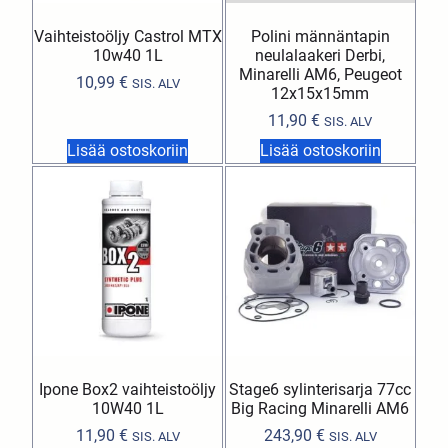
Vaihteistoöljy Castrol MTX
Polini männäntapin
10w40 1L
neulalaakeri Derbi,
Minarelli AM6, Peugeot
10,99
€
SIS. ALV
12x15x15mm
11,90
€
SIS. ALV
Lisää ostoskoriin
Lisää ostoskoriin
Ipone Box2 vaihteistoöljy
Stage6 sylinterisarja 77cc
10W40 1L
Big Racing Minarelli AM6
11,90
€
243,90
€
SIS. ALV
SIS. ALV