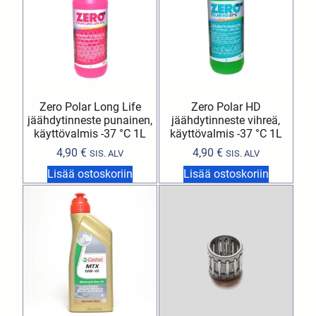
Zero Polar Long Life
Zero Polar HD
jäähdytinneste punainen,
jäähdytinneste vihreä,
käyttövalmis -37 °C 1L
käyttövalmis -37 °C 1L
4,90
€
4,90
€
SIS. ALV
SIS. ALV
Lisää ostoskoriin
Lisää ostoskoriin