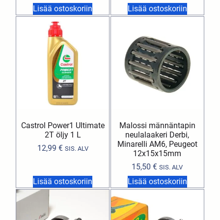
Lisää ostoskoriin
Lisää ostoskoriin
Castrol Power1 Ultimate
Malossi männäntapin
2T öljy 1 L
neulalaakeri Derbi,
Minarelli AM6, Peugeot
12,99
€
SIS. ALV
12x15x15mm
15,50
€
SIS. ALV
Lisää ostoskoriin
Lisää ostoskoriin