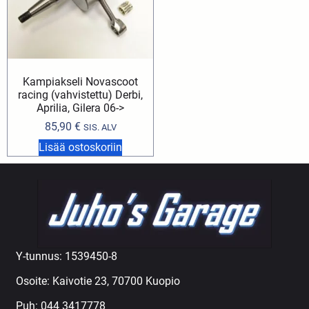
Kampiakseli Novascoot
racing (vahvistettu) Derbi,
Aprilia, Gilera 06->
85,90
€
SIS. ALV
Lisää ostoskoriin
Y-tunnus: 1539450-8
Osoite: Kaivotie 23, 70700 Kuopio
Puh:
044 3417778