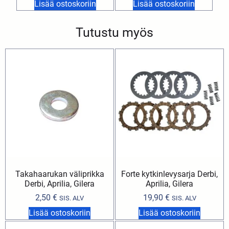
Lisää ostoskoriin
Lisää ostoskoriin
Tutustu myös
Takahaarukan väliprikka
Forte kytkinlevysarja Derbi,
Derbi, Aprilia, Gilera
Aprilia, Gilera
2,50
€
19,90
€
SIS. ALV
SIS. ALV
Lisää ostoskoriin
Lisää ostoskoriin