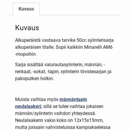
Kuvaus
Kuvaus
Alkuperäistä vastaava tarvike 50cc sylinterisarja
alkuperäisen tilalle. Sopii kaikkiin Minarelli AM6
-mopoihin.
Sarja sisältää valurautasylinterin, männän, -
renkaat, -sokat, -tapin, sylinterin tiivistesarjan ja
pakoputken holkin.
Muista vaihtaa myös
männäntapin
neulalaakeri
, sillä se tulee vaihtaa jokaisen
männän/sylinterin vaihdon yhteydessä.
Neulalaakerin vakio koko on 12x15x15mm,
mutta joissain vahvistetuissa kampiakseleissa