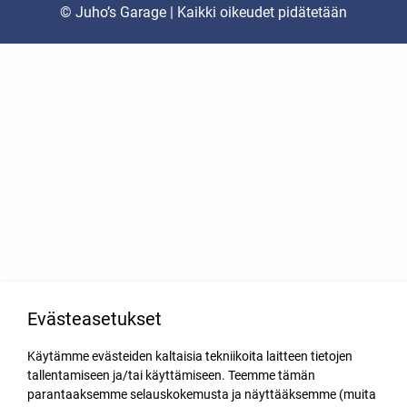
© Juho’s Garage | Kaikki oikeudet pidätetään
Evästeasetukset
Käytämme evästeiden kaltaisia tekniikoita laitteen tietojen
tallentamiseen ja/tai käyttämiseen. Teemme tämän
parantaaksemme selauskokemusta ja näyttääksemme (muita