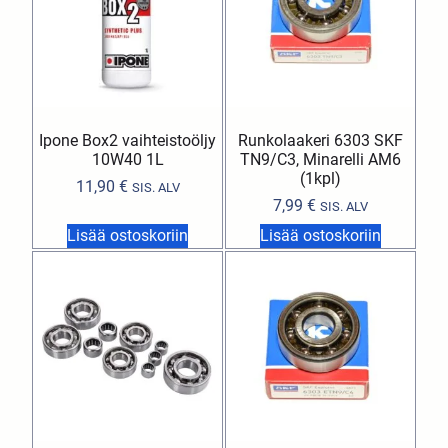
Ipone Box2 vaihteistoöljy
Runkolaakeri 6303 SKF
10W40 1L
TN9/C3, Minarelli AM6
(1kpl)
11,90
€
SIS. ALV
7,99
€
SIS. ALV
Lisää ostoskoriin
Lisää ostoskoriin