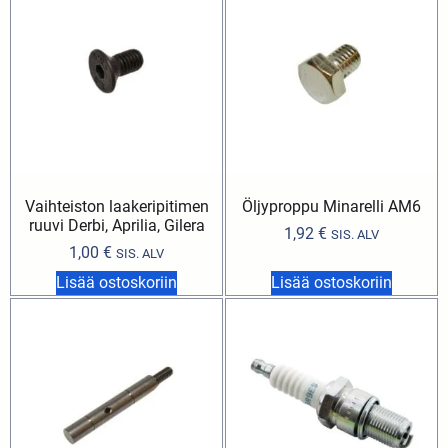
Vaihteiston laakeripitimen
Öljyproppu Minarelli AM6
ruuvi Derbi, Aprilia, Gilera
1,92
€
SIS. ALV
1,00
€
SIS. ALV
Lisää ostoskoriin
Lisää ostoskoriin