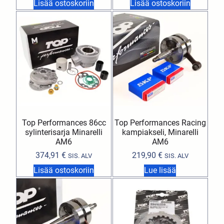
Lisää ostoskoriin
Lisää ostoskoriin
Top Performances 86cc
Top Performances Racing
sylinterisarja Minarelli
kampiakseli, Minarelli
AM6
AM6
374,91
€
219,90
€
SIS. ALV
SIS. ALV
Lisää ostoskoriin
Lue lisää