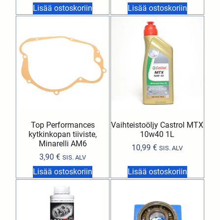
Lisää ostoskoriin
Lisää ostoskoriin
Top Performances
Vaihteistoöljy Castrol MTX
kytkinkopan tiiviste,
10w40 1L
Minarelli AM6
10,99
€
SIS. ALV
3,90
€
SIS. ALV
Lisää ostoskoriin
Lisää ostoskoriin