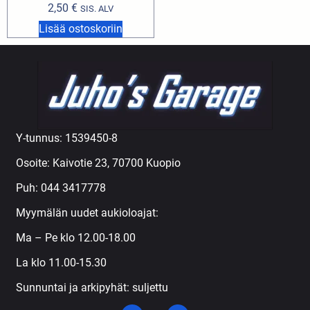
2,50
€
SIS. ALV
Lisää ostoskoriin
Y-tunnus: 1539450-8
Osoite: Kaivotie 23, 70700 Kuopio
Puh:
044 3417778
Myymälän uudet aukioloajat:
Ma – Pe klo 12.00-18.00
La klo 11.00-15.30
Sunnuntai ja arkipyhät: suljettu