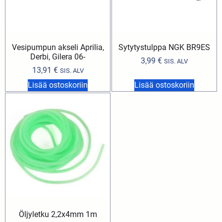
Vesipumpun akseli Aprilia,
Sytytystulppa NGK BR9ES
Derbi, Gilera 06-
3,99
€
SIS. ALV
13,91
€
SIS. ALV
Lisää ostoskoriin
Lisää ostoskoriin
Öljyletku 2,2x4mm 1m