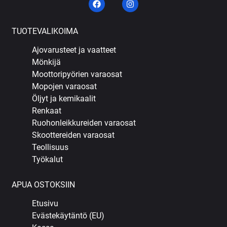
TUOTEVALIKOIMA
Ajovarusteet ja vaatteet
Mönkijä
Moottoripyörien varaosat
Mopojen varaosat
Öljyt ja kemikaalit
Renkaat
Ruohonleikkureiden varaosat
Skoottereiden varaosat
Teollisuus
Työkalut
APUA OSTOKSIIN
Etusivu
Evästekäytäntö (EU)