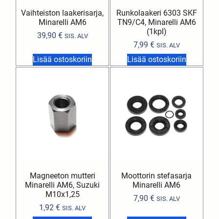
Vaihteiston laakerisarja,
Runkolaakeri 6303 SKF
Minarelli AM6
TN9/C4, Minarelli AM6
(1kpl)
39,90
€
SIS. ALV
7,99
€
SIS. ALV
Lisää ostoskoriin
Lisää ostoskoriin
Magneeton mutteri
Moottorin stefasarja
Minarelli AM6, Suzuki
Minarelli AM6
M10x1,25
7,90
€
SIS. ALV
1,92
€
SIS. ALV