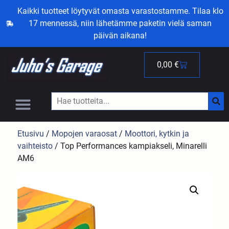
Kaikki tuotteet löytyvät omasta varastostamme. Tilaa klo
17 mennessä, niin lähetämme paketin vielä saman
päivän aikana!
0,00
€
Etusivu
/
Mopojen varaosat
/
Moottori, kytkin ja
vaihteisto
/ Top Performances kampiakseli, Minarelli
AM6