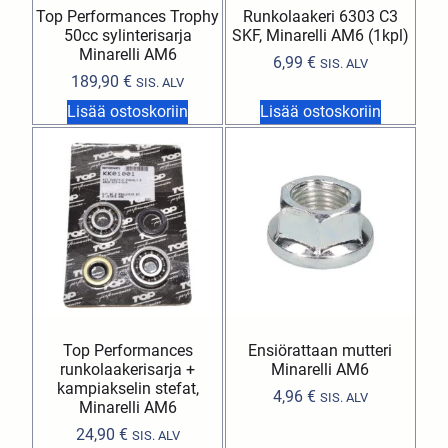
Top Performances Trophy
Runkolaakeri 6303 C3
50cc sylinterisarja
SKF, Minarelli AM6 (1kpl)
Minarelli AM6
6,99
€
SIS. ALV
189,90
€
SIS. ALV
Lisää ostoskoriin
Lisää ostoskoriin
Top Performances
Ensiörattaan mutteri
runkolaakerisarja +
Minarelli AM6
kampiakselin stefat,
4,96
€
SIS. ALV
Minarelli AM6
24,90
€
SIS. ALV