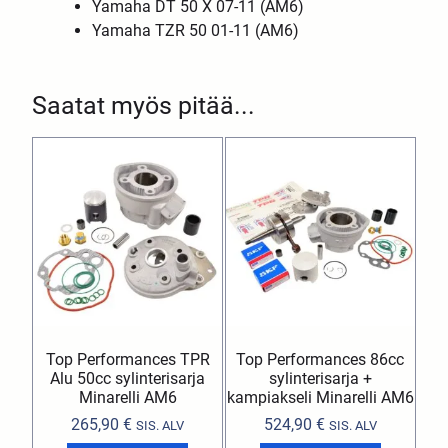
Yamaha DT 50 X 07-11 (AM6)
Yamaha TZR 50 01-11 (AM6)
Saatat myös pitää...
Top Performances TPR
Top Performances 86cc
Alu 50cc sylinterisarja
sylinterisarja +
Minarelli AM6
kampiakseli Minarelli AM6
265,90
€
524,90
€
SIS. ALV
SIS. ALV