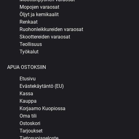
Mopojen varaosat
Öljyt ja kemikaalit
Renkaat
Ruohonleikkureiden varaosat
Skoottereiden varaosat
Teollisuus
Työkalut
APUA OSTOKSIIN
Etusivu
Evästekäytäntö (EU)
Kassa
Kauppa
Korjaamo Kuopiossa
Oma tili
Ostoskori
Tarjoukset
Tietosuojaseloste