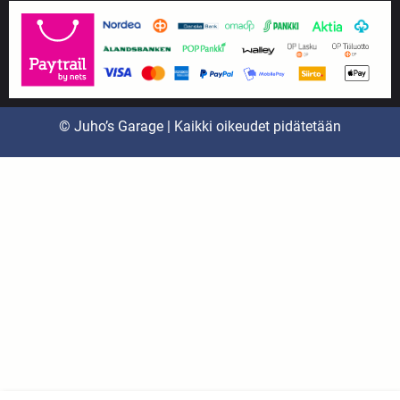
© Juho’s Garage | Kaikki oikeudet pidätetään