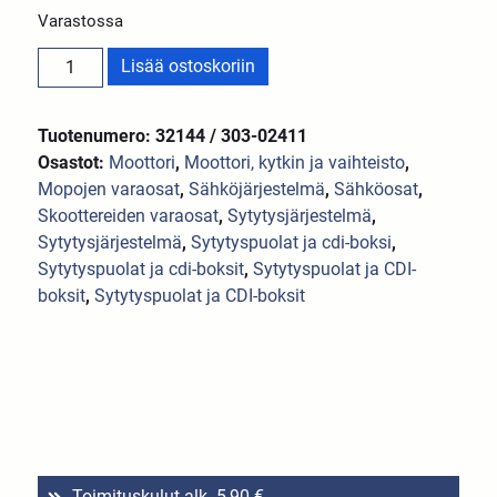
Varastossa
Lisää ostoskoriin
Tuotenumero: 32144 / 303-02411
Osastot:
Moottori
,
Moottori, kytkin ja vaihteisto
,
Mopojen varaosat
,
Sähköjärjestelmä
,
Sähköosat
,
Skoottereiden varaosat
,
Sytytysjärjestelmä
,
Sytytysjärjestelmä
,
Sytytyspuolat ja cdi-boksi
,
Sytytyspuolat ja cdi-boksit
,
Sytytyspuolat ja CDI-
boksit
,
Sytytyspuolat ja CDI-boksit
Toimituskulut alk. 5,90 €