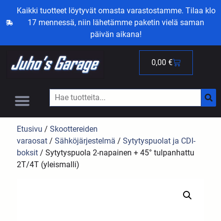
Kaikki tuotteet löytyvät omasta varastostamme. Tilaa klo
17 mennessä, niin lähetämme paketin vielä saman
päivän aikana!
0,00
€
Etusivu
/
Skoottereiden
varaosat
/
Sähköjärjestelmä
/
Sytytyspuolat ja CDI-
boksit
/ Sytytyspuola 2-napainen + 45° tulpanhattu
2T/4T (yleismalli)