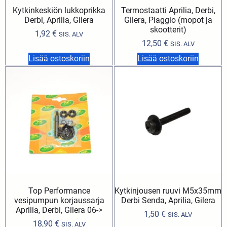
Kytkinkeskiön lukkoprikka
Termostaatti Aprilia, Derbi,
Derbi, Aprilia, Gilera
Gilera, Piaggio (mopot ja
skootterit)
1,92
€
SIS. ALV
12,50
€
SIS. ALV
Lisää ostoskoriin
Lisää ostoskoriin
Top Performance
Kytkinjousen ruuvi M5x35mm
vesipumpun korjaussarja
Derbi Senda, Aprilia, Gilera
Aprilia, Derbi, Gilera 06->
1,50
€
SIS. ALV
18,90
€
SIS. ALV