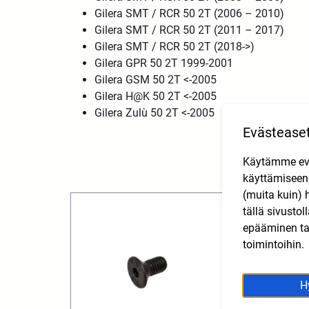
Gilera SMT / RCR 50 2T (2006 – 2010)
Gilera SMT / RCR 50 2T (2011 – 2017)
Gilera SMT / RCR 50 2T (2018->)
Gilera GPR 50 2T 1999-2001
Gilera GSM 50 2T <-2005
Gilera H@K 50 2T <-2005
Gilera Zulù 50 2T <-2005
Evästease
Käytämme eväs
käyttämisee
(muita kuin) 
tällä sivusto
epääminen tai
toimintoihin.
H