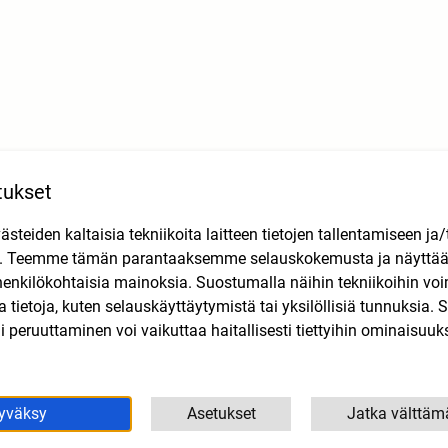
tukset
Tutustu myös
teiden kaltaisia tekniikoita laitteen tietojen tallentamiseen ja/
n. Teemme tämän parantaaksemme selauskokemusta ja näytt
henkilökohtaisia mainoksia. Suostumalla näihin tekniikoihin vo
lla tietoja, kuten selauskäyttäytymistä tai yksilöllisiä tunnuksia
 peruuttaminen voi vaikuttaa haitallisesti tiettyihin ominaisuuks
yväksy
Asetukset
Jatka välttäm