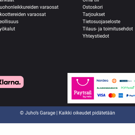
uohonleikkureiden varaosat
Ostoskori
koottereiden varaosat
Tarjoukset
eollisuus
Tietosuojaseloste
yökalut
Tilaus- ja toimitusehdot
Yhteystiedot
© Juho’s Garage | Kaikki oikeudet pidätetään