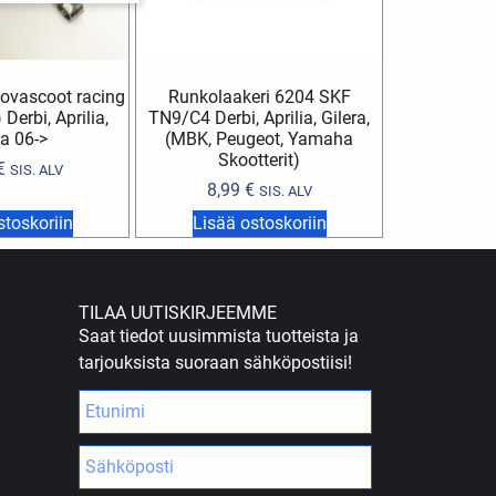
ovascoot racing
Runkolaakeri 6204 SKF
 Derbi, Aprilia,
TN9/C4 Derbi, Aprilia, Gilera,
ra 06->
(MBK, Peugeot, Yamaha
Skootterit)
€
SIS. ALV
8,99
€
SIS. ALV
stoskoriin
Lisää ostoskoriin
TILAA UUTISKIRJEEMME
Saat tiedot uusimmista tuotteista ja
tarjouksista suoraan sähköpostiisi!