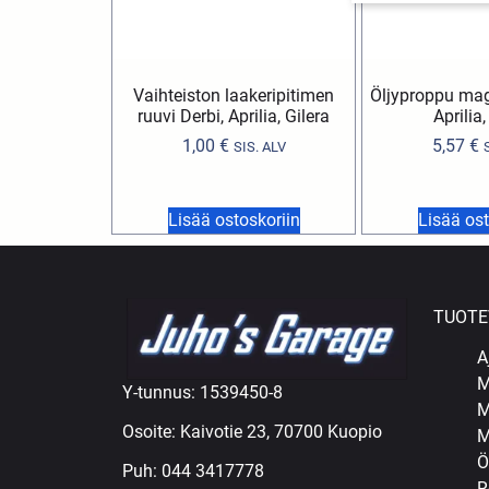
Vaihteiston laakeripitimen
Öljyproppu magn
ruuvi Derbi, Aprilia, Gilera
Aprilia,
1,00
€
5,57
€
SIS. ALV
Lisää ostoskoriin
Lisää ost
TUOTE
A
M
Y-tunnus: 1539450-8
M
Osoite: Kaivotie 23, 70700 Kuopio
M
Ö
Puh:
044 3417778
R