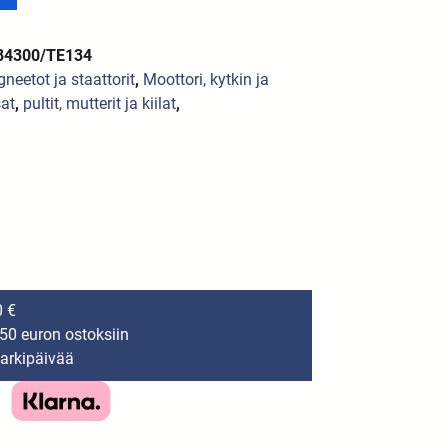
484300/TE134
neetot ja staattorit
,
Moottori, kytkin ja
at
,
pultit, mutterit ja kiilat
,
0 €
150 euron ostoksiin
 arkipäivää