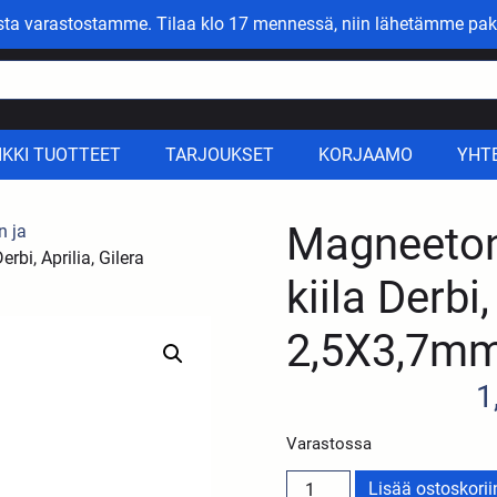
asta varastostamme. Tilaa klo 17 mennessä, niin lähetämme pak
IKKI TUOTTEET
TARJOUKSET
KORJAAMO
YHT
Magneeton
n ja
rbi, Aprilia, Gilera
kiila Derbi,
2,5X3,7m
1
Varastossa
Lisää ostoskorii