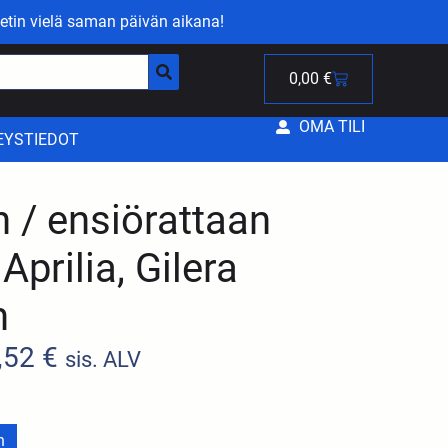
etin vielä saman päivän aikana!
0,00
€
OMA TILI
EYSTIEDOT
 / ensiörattaan
 Aprilia, Gilera
m
,52
€
sis. ALV
n