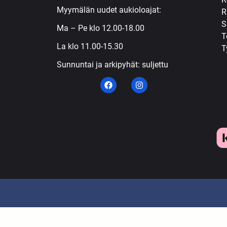
Myymälän uudet aukioloajat:
R
S
Ma – Pe klo 12.00-18.00
T
La klo 11.00-15.30
T
Sunnuntai ja arkipyhät: suljettu