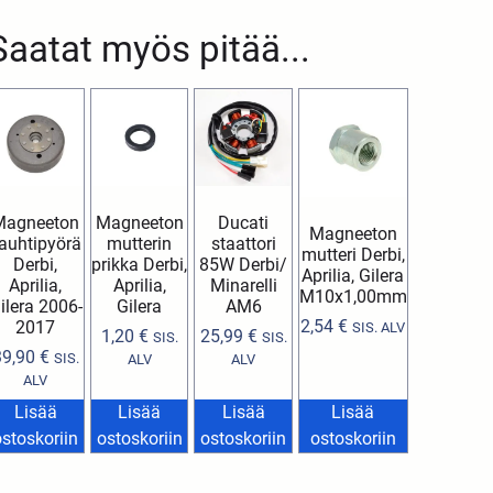
Saatat myös pitää...
Magneeton
Magneeton
Ducati
Magneeton
auhtipyörä
mutterin
staattori
mutteri Derbi,
Derbi,
prikka Derbi,
85W Derbi/
Aprilia, Gilera
Aprilia,
Aprilia,
Minarelli
M10x1,00mm
ilera 2006-
Gilera
AM6
2,54
€
2017
SIS. ALV
1,20
€
25,99
€
SIS.
SIS.
39,90
€
SIS.
ALV
ALV
ALV
Lisää
Lisää
Lisää
Lisää
ostoskoriin
ostoskoriin
ostoskoriin
ostoskoriin