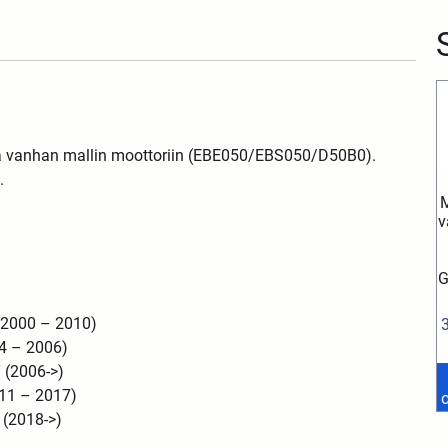
 vanhan mallin moottoriin (
EBE050/EBS050/D50B0
).
.
v
G
(2000 – 2010)
4 – 2006)
 (2006->)
11 – 2017)
 (2018->)