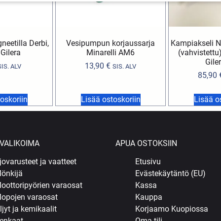
eetilla Derbi,
Vesipumpun korjaussarja
Kampiakseli N
 Gilera
Minarelli AM6
(vahvistettu)
Gile
13,90
€
SIS. ALV
SIS. ALV
85,90
oskoriin
Lisää ostoskoriin
Lisää o
VALIKOIMA
APUA OSTOKSIIN
jovarusteet ja vaatteet
Etusivu
önkijä
Evästekäytäntö (EU)
oottoripyörien varaosat
Kassa
opojen varaosat
Kauppa
ljyt ja kemikaalit
Korjaamo Kuopiossa
enkaat
Oma tili