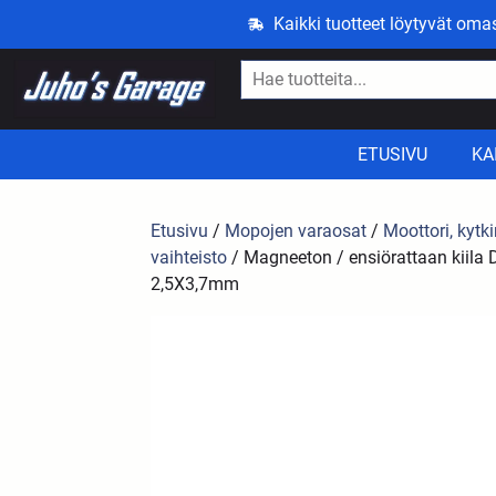
Kaikki tuotteet löytyvät om
ETUSIVU
KA
Etusivu
/
Mopojen varaosat
/
Moottori, kytki
vaihteisto
/ Magneeton / ensiörattaan kiila De
2,5X3,7mm