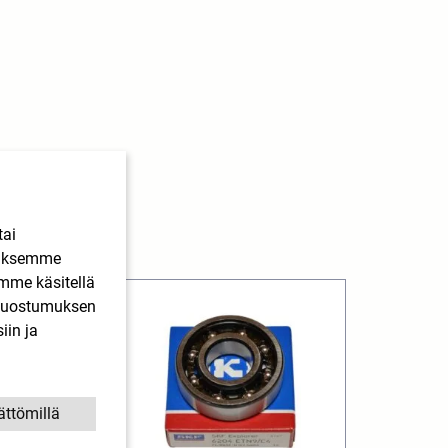
tai
ääksemme
imme käsitellä
. Suostumuksen
iin ja
ättömillä