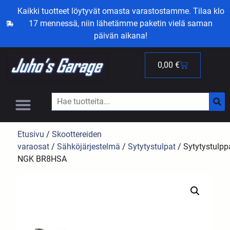
Kaikki tuotteet löytyvät omasta varastostamme. Tilaa klo
17 mennessä, niin lähetämme paketin vielä saman
päivän aikana!
0,00
€
Etusivu
/
Skoottereiden
varaosat
/
Sähköjärjestelmä
/
Sytytystulpat
/ Sytytystulpp
NGK BR8HSA