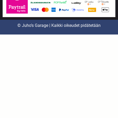
© Juho’s Garage | Kaikki oikeudet pidätetään