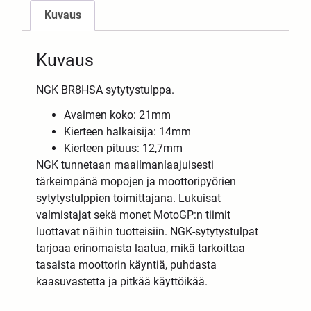
Kuvaus
Kuvaus
NGK BR8HSA sytytystulppa.
Avaimen koko: 21mm
Kierteen halkaisija: 14mm
Kierteen pituus: 12,7mm
NGK tunnetaan maailmanlaajuisesti
tärkeimpänä mopojen ja moottoripyörien
sytytystulppien toimittajana. Lukuisat
valmistajat sekä monet MotoGP:n tiimit
luottavat näihin tuotteisiin. NGK-sytytystulpat
tarjoaa erinomaista laatua, mikä tarkoittaa
tasaista moottorin käyntiä, puhdasta
kaasuvastetta ja pitkää käyttöikää.