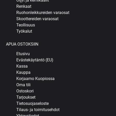
Öljyt ja kemikaalit
Renkaat
Ruohonleikkureiden varaosat
Skoottereiden varaosat
Teollisuus
Työkalut
APUA OSTOKSIIN
Etusivu
Evästekäytäntö (EU)
Kassa
Kauppa
Korjaamo Kuopiossa
Oma tili
Ostoskori
Tarjoukset
Tietosuojaseloste
Tilaus- ja toimitusehdot
Yhteystiedot