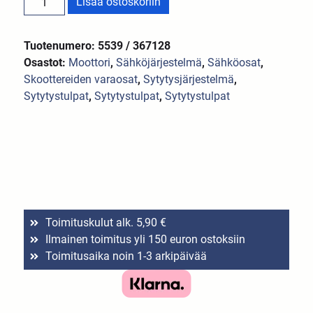
Lisää ostoskoriin
Tuotenumero: 5539 / 367128
Osastot:
Moottori
,
Sähköjärjestelmä
,
Sähköosat
,
Skoottereiden varaosat
,
Sytytysjärjestelmä
,
Sytytystulpat
,
Sytytystulpat
,
Sytytystulpat
Toimituskulut alk. 5,90 €
Ilmainen toimitus yli 150 euron ostoksiin
Toimitusaika noin 1-3 arkipäivää