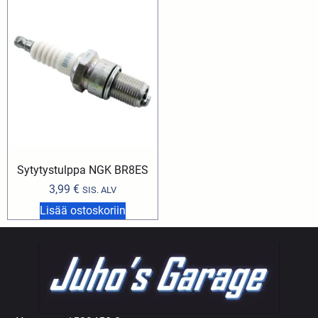
Sytytystulppa NGK BR8ES
3,99
€
SIS. ALV
Lisää ostoskoriin