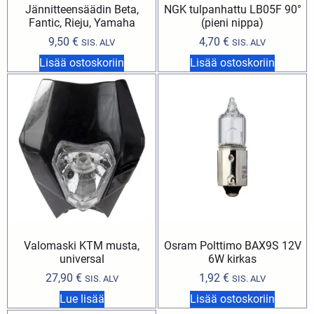
Jännitteensäädin Beta,
NGK tulpanhattu LB05F 90°
Fantic, Rieju, Yamaha
(pieni nippa)
9,50
€
4,70
€
SIS. ALV
SIS. ALV
Lisää ostoskoriin
Lisää ostoskoriin
Valomaski KTM musta,
Osram Polttimo BAX9S 12V
universal
6W kirkas
27,90
€
1,92
€
SIS. ALV
SIS. ALV
Lue lisää
Lisää ostoskoriin