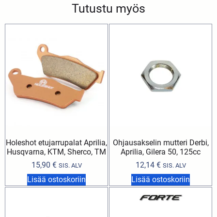
Tutustu myös
Holeshot etujarrupalat Aprilia,
Ohjausakselin mutteri Derbi,
Husqvarna, KTM, Sherco, TM
Aprilia, Gilera 50, 125cc
15,90
€
12,14
€
SIS. ALV
SIS. ALV
Lisää ostoskoriin
Lisää ostoskoriin