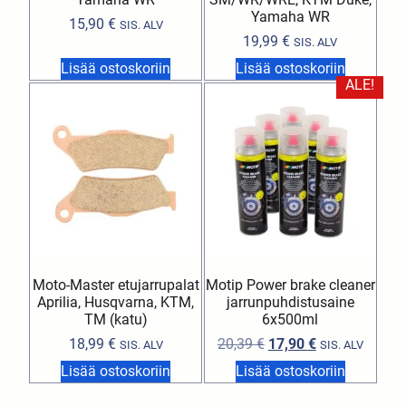
Yamaha WR
15,90
€
SIS. ALV
19,99
€
SIS. ALV
Lisää ostoskoriin
Lisää ostoskoriin
ALE!
Moto-Master etujarrupalat
Motip Power brake cleaner
Aprilia, Husqvarna, KTM,
jarrunpuhdistusaine
TM (katu)
6x500ml
18,99
€
20,39
€
17,90
€
SIS. ALV
SIS. ALV
Lisää ostoskoriin
Lisää ostoskoriin