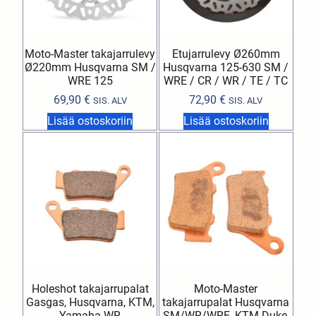
Moto-Master takajarrulevy
Etujarrulevy Ø260mm
Ø220mm Husqvarna SM /
Husqvarna 125-630 SM /
WRE 125
WRE / CR / WR / TE / TC
69,90
€
72,90
€
SIS. ALV
SIS. ALV
Lisää ostoskoriin
Lisää ostoskoriin
Holeshot takajarrupalat
Moto-Master
Gasgas, Husqvarna, KTM,
takajarrupalat Husqvarna
Yamaha WR
SM/WR/WRE, KTM Duke,