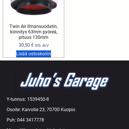
Twin Air Ilmansuodatin,
kiinnitys 63mm pyöreä,
pituus 130mm
30,50
€
SIS. ALV
Lisää ostoskoriin
Y-tunnus: 1539450-8
Osoite: Kaivotie 23, 70700 Kuopio
Puh:
044 3417778