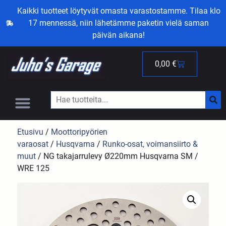
Kaikki tuotteet löytyvät omasta varastostamme. Tilaa klo
17 mennessä, niin lähetämme paketin vielä saman
päivän aikana!
0,00
€
Etusivu
/
Moottoripyörien
varaosat
/
Husqvarna
/
Runko-osat, voimansiirto &
muut
/ NG takajarrulevy Ø220mm Husqvarna SM /
WRE 125