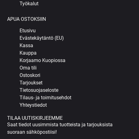
Työkalut
APUA OSTOKSIIN
Etusivu
Evästekäytäntö (EU)
Kassa
Kauppa
Korjaamo Kuopiossa
Oma tili
Ostoskori
Tarjoukset
Tietosuojaseloste
Tilaus- ja toimitusehdot
Yhteystiedot
TILAA UUTISKIRJEEMME
Saat tiedot uusimmista tuotteista ja tarjouksista
suoraan sähköpostiisi!