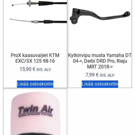
ProX kaasuvaijeri KTM
Kytkinvipu musta Yamaha DT
EXC/SX 125 98-16
04->, Derbi DRD Pro, Rieju
MRT 2018->
15,90
€
SIS. ALV
7,99
€
SIS. ALV
Lisää ostoskoriin
Lisää ostoskoriin