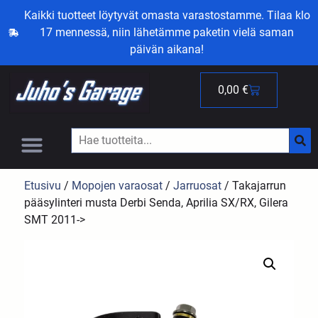
Kaikki tuotteet löytyvät omasta varastostamme. Tilaa klo
17 mennessä, niin lähetämme paketin vielä saman
päivän aikana!
0,00
€
Etusivu
/
Mopojen varaosat
/
Jarruosat
/ Takajarrun
pääsylinteri musta Derbi Senda, Aprilia SX/RX, Gilera
SMT 2011->