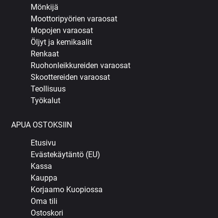
Mönkijä
Moottoripyörien varaosat
Mopojen varaosat
Öljyt ja kemikaalit
Renkaat
Ruohonleikkureiden varaosat
Skoottereiden varaosat
Teollisuus
Työkalut
APUA OSTOKSIIN
Etusivu
Evästekäytäntö (EU)
Kassa
Kauppa
Korjaamo Kuopiossa
Oma tili
Ostoskori