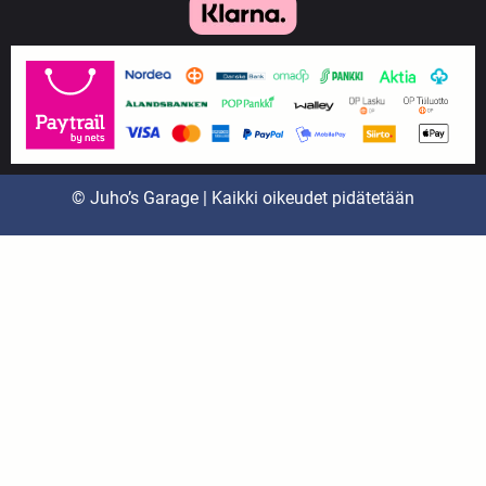
© Juho’s Garage | Kaikki oikeudet pidätetään