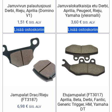
Jarruvivun palautusjousi
Jarruvalokatkaisija etu Derbi,
Derbi, Rieju, Aprilia (Domino
Aprilia, Peugeot, Rieju,
V1)
Yamaha (yleismalli)
1,51
€
3,60
€
SIS. ALV
SIS. ALV
Lisää ostoskoriin
Lisää ostoskoriin
Jarrupalat Drac/Rieju
Etujarrupalat (FT3017)
(FT3187)
Aprilia, Beta, Derbi, Fantic,
Generic Trigger, HM, Yamaha
6,98
€
SIS. ALV
DT